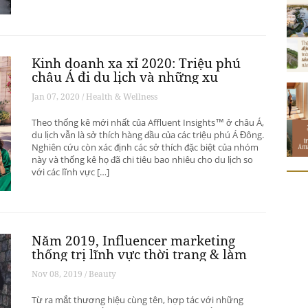
Kinh doanh xa xỉ 2020: Triệu phú
châu Á đi du lịch và những xu
hướng có thể thay đổi ngành du
Jan 07, 2020 / Health & Wellness
lịch thượng lưu
Theo thống kê mới nhất của Affluent Insights™ ở châu Á,
du lịch vẫn là sở thích hàng đầu của các triệu phú Á Đông.
Nghiên cứu còn xác định các sở thích đặc biệt của nhóm
này và thống kê họ đã chi tiêu bao nhiêu cho du lịch so
với các lĩnh vực […]
Năm 2019, Influencer marketing
thống trị lĩnh vực thời trang & làm
đẹp
Nov 08, 2019 / Beauty
Từ ra mắt thương hiệu cùng tên, hợp tác với những