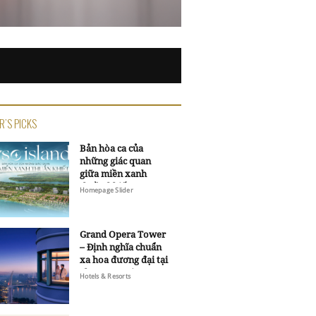
R'S PICKS
Bản hòa ca của
những giác quan
giữa miền xanh
thuần khiết
Homepage Slider
Grand Opera Tower
– Định nghĩa chuẩn
xa hoa đương đại tại
Sheraton Saigon
Hotels & Resorts
Grand Opera Hotel