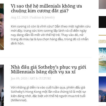
Vì sao thế hệ millenials không ưa
chuộng kim cương đắt giá?
Aug 12, 2020 / Fashion & Jewelry
Kim cương có còn là vĩnh cửu? Dẫn theo một nghiên cứu
mới đây, trang sức kim cương lấp lánh và cổ điển ngày
nay đang dần lỗi mốt với thế hệ trẻ. Thay vào đó, nữ
trang đá màu lại là lựa chọn hàng đầu, trong đó có nhẫn
EDITO
đính hôn.
Nhà đấu giá Sotheby’s phục vụ giới
Millennials bằng dịch vụ xa xỉ
Jan 09, 2020 / ART & CULTURE
Với những gì diễn ra vào cuối tuần qua, phiên đấu giá
Sotheby’s Hong Kong một lần nữa chứng tỏ là một sự
kiện đáng nhớ, đặc biệt với thế hệ người mua trẻ tuổi
(Millennial).