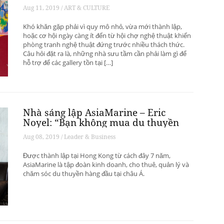
phát triển? – Phần 1
Aug 11, 2019 / ART & CULTURE
Khó khăn gặp phải vì quy mô nhỏ, vừa mới thành lập,
hoặc cơ hội ngày càng ít đến từ hội chợ nghệ thuật khiến
phòng tranh nghệ thuật đứng trước nhiều thách thức.
Câu hỏi đặt ra là, những nhà sưu tầm cần phải làm gì để
hỗ trợ để các gallery tồn tại […]
Nhà sáng lập AsiaMarine – Eric
Noyel: “Bạn không mua du thuyền
để đầu tư sinh lời”
Aug 08, 2019 / Leader & Business
Được thành lập tại Hong Kong từ cách đây 7 năm,
AsiaMarine là tập đoàn kinh doanh, cho thuê, quản lý và
chăm sóc du thuyền hàng đầu tại châu Á.