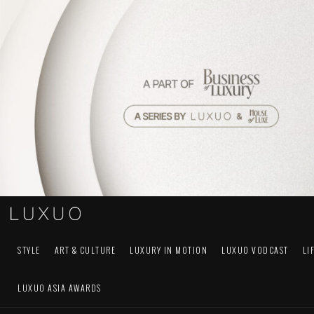
STYLE
ART & CULTURE
LUXURY IN MOTION
LUXUO VODCAST
LI
LUXUO ASIA AWARDS