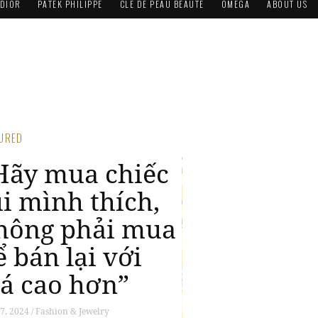
DIOR
PATEK PHILIPPE
CLÉ DE PEAU BEAUTÉ
OMEGA
ABOUT US
FEATURED
CHANEL Haute
Joaillerie: Cảm
hứng haute
couture và tuyệt
đỉnh chế tác
trang sức