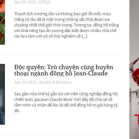
Jun 09, 2021 / STYLE
Thanh lịch trường tồn và không bao giờ lỗi mốt, màu
trắng từ lâu đã là một trong những sắc thái được ưa
chuộng nhất thế giới thời trang. Tương tự, đồng hồ trắng
với khả năng tạo ấn tượng đặc biệt được nhiều nhà chế
tác lưu tâm với vô số thử nghiệm về […]
Độc quyền: Trò chuyện cùng huyền
thoại ngành đồng hồ Jean-Claude
Biver
Apr 24, 2021 / Leader & Business
Sau gần nửa thế kỷ gắn bó với nền công nghiệp đồng hồ,
chiến lược gia Jean-Claude Biver mới đây đã chia sẻ về
tầm nhìn cá nhân để lèo lái đế chế đồng hồ trị giá hàng tỷ
đô.