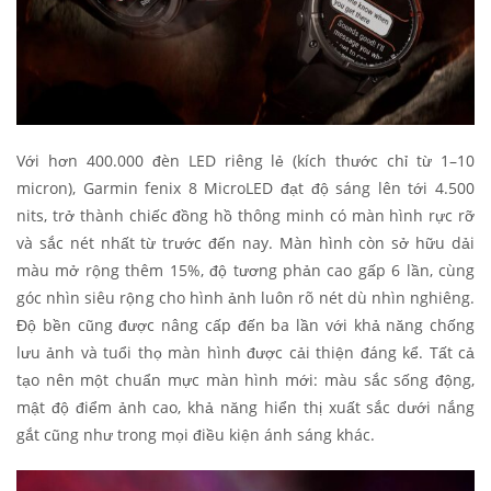
Với hơn 400.000 đèn LED riêng lẻ (kích thước chỉ từ 1–10
micron), Garmin fenix 8 MicroLED đạt độ sáng lên tới 4.500
nits, trở thành chiếc đồng hồ thông minh có màn hình rực rỡ
và sắc nét nhất từ trước đến nay. Màn hình còn sở hữu dải
màu mở rộng thêm 15%, độ tương phản cao gấp 6 lần, cùng
góc nhìn siêu rộng cho hình ảnh luôn rõ nét dù nhìn nghiêng.
Độ bền cũng được nâng cấp đến ba lần với khả năng chống
lưu ảnh và tuổi thọ màn hình được cải thiện đáng kể. Tất cả
tạo nên một chuẩn mực màn hình mới: màu sắc sống động,
mật độ điểm ảnh cao, khả năng hiển thị xuất sắc dưới nắng
gắt cũng như trong mọi điều kiện ánh sáng khác.