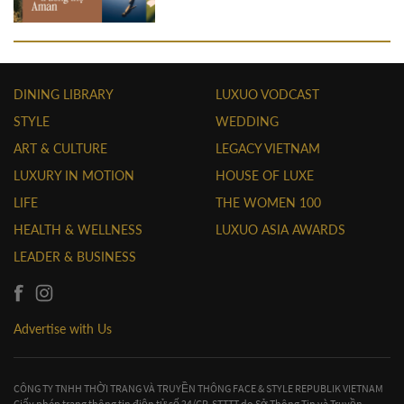
DINING LIBRARY
LUXUO VODCAST
STYLE
WEDDING
ART & CULTURE
LEGACY VIETNAM
LUXURY IN MOTION
HOUSE OF LUXE
LIFE
THE WOMEN 100
HEALTH & WELLNESS
LUXUO ASIA AWARDS
LEADER & BUSINESS
Advertise with Us
CÔNG TY TNHH THỜI TRANG VÀ TRUYỀN THÔNG FACE & STYLE REPUBLIK VIETNAM
Giấy phép trang thông tin điện tử số 24/GP-STTTT do Sở Thông Tin và Truyền