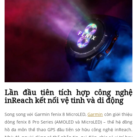
Lần đầu tiên tích hợp công nghệ
inReach kết nối vệ tinh và di động
Song song với Garmin fenix 8 MicroLED,
Garmin
còn giới thiệu
dòng fenix 8 Pro Series (AMOLED và MicroLED) – thế hệ đồng
hồ đa môn thể thao GPS đầu tiên sở hữu
công nghệ inReach
.