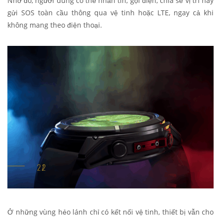
Nhờ đó, người dùng có thể nhắn tin, gọi điện, chia sẻ vị trí hay
gửi SOS toàn cầu thông qua vệ tinh hoặc LTE, ngay cả khi
không mang theo điện thoại.
Ở những vùng hẻo lánh chỉ có kết nối vệ tinh, thiết bị vẫn cho