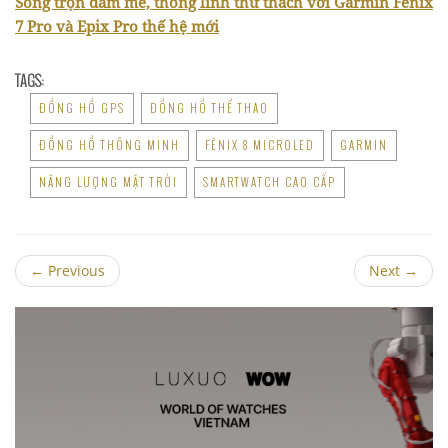
Sống trọn đam mê, thống lĩnh thử thách với Garmin Fēnix
7 Pro và Epix Pro thế hệ mới
TAGS:
ĐỒNG HỒ GPS
ĐỒNG HỒ THỂ THAO
ĐỒNG HỒ THÔNG MINH
FĒNIX 8 MICROLED
GARMIN
NĂNG LƯỢNG MẶT TRỜI
SMARTWATCH CAO CẤP
←
Previous
Next
→