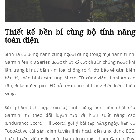
Thiết kế bền bỉ cùng bộ tính năng
toàn diện
Sinh ra để đồng hành cùng người dùng trong mọi hành trình,
Garmin fenix 8 Series được thiết kế đạt chuẩn chống nước khi
lặn, trang bị nút bấm kim loại chống rò rỉ, lớp bảo vệ cảm biến
bền bỉ, màn hình cảm ứng MicroLED cùng viền titanium cao
cấp, đi kèm đèn pin LED hỗ trợ quan sát trong điều kiện thiếu
sáng.
Sản phẩm tích hợp trọn bộ tính năng tiên tiến nhất của
Garmin: từ theo dõi luyện tập và hiệu suất nâng cao
(Endurance Score, Hill Score), gợi ý bài tập hằng ngày, bản đồ
TopoActive cài sẵn, định tuyến linh hoạt, đến ứng dụng ECG,
huấn luyện viên giấc ngủ, thanh toán một chạm Garmin Pay
,