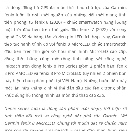
Là dòng đồng hồ GPS đa môn thể thao chủ lực của Garmin,
fenix luôn là nơi khởi nguồn của những đổi mới mang tính
tiên phong: từ fenix 6 (2020) – chiếc smartwatch năng lượng
mặt trời đầu tiên trên thế giới, đến fenix 7 (2022) với công
nghệ GNSS đa băng tần và đèn pin LED tích hợp. Nay, Garmin
tiếp tục hành trình đó với fenix 8 MicroLED, chiếc smartwatch
đầu tiên trên thế giới sở hữu màn hình MicroLED cao cấp,
đồng thời hãng cũng mở rộng tính năng với công nghệ
inReach trên dòng fenix 8 Pro Series (gồm 2 phiên bản: fenix
8 Pro AMOLED và fenix 8 Pro MicroLED; tuy nhiên 2 phiên bản
này hiện chưa phân phối tại Việt Nam). Những bước tiến này
một lần nữa khẳng định vị thế dẫn đầu của fēnix trong phân
khúc đồng hồ thông minh đa môn thể thao cao cấp.
“fenix series luôn là dòng sản phẩm mũi nhọn, thể hiện rõ
tinh thần đổi mới và công nghệ đột phá của Garmin. Với
Garmin fenix 8 MicroLED, chúng tôi muốn đặt ra chuẩn mực
mới cho thị trường smartwatch – mang đến màn hình siêu