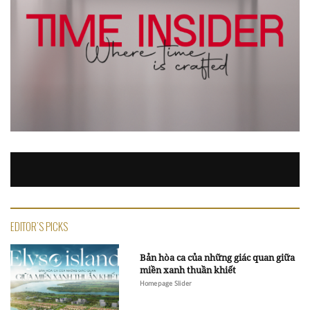
EDITOR'S PICKS
Bản hòa ca của những giác quan giữa
miền xanh thuần khiết
Homepage Slider