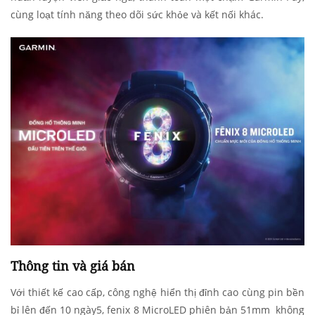
cùng loạt tính năng theo dõi sức khỏe
và kết nối khác.
Thông tin và giá bán
Với thiết kế cao cấp, công nghệ hiển thị đỉnh cao cùng pin bền
bỉ lên đến 10 ngày
5
, fenix 8 MicroLED phiên bản 51mm không