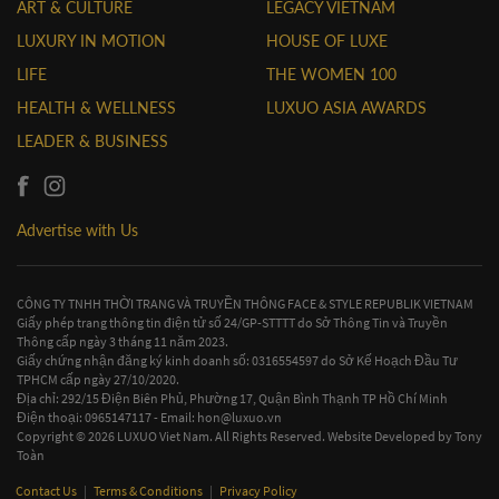
ART & CULTURE
LEGACY VIETNAM
LUXURY IN MOTION
HOUSE OF LUXE
LIFE
THE WOMEN 100
HEALTH & WELLNESS
LUXUO ASIA AWARDS
LEADER & BUSINESS
Advertise with Us
CÔNG TY TNHH THỜI TRANG VÀ TRUYỀN THÔNG FACE & STYLE REPUBLIK VIETNAM
Giấy phép trang thông tin điện tử số 24/GP-STTTT do Sở Thông Tin và Truyền
Thông cấp ngày 3 tháng 11 năm 2023.
Giấy chứng nhận đăng ký kinh doanh số: 0316554597 do Sở Kế Hoạch Đầu Tư
TPHCM cấp ngày 27/10/2020.
Địa chỉ: 292/15 Điện Biên Phủ, Phường 17, Quận Bình Thạnh TP Hồ Chí Minh
Điện thoại: 0965147117 - Email:
hon@luxuo.vn
Copyright © 2026 LUXUO Viet Nam. All Rights Reserved. Website Developed by
Tony
Toàn
Contact Us
|
Terms & Conditions
|
Privacy Policy