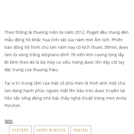
Theo thông lệ thường niên từ năm 2012, Piaget đều mang đến
mẫu đồng hồ khắc họa linh vật của năm mới Âm lịch. Phiên
bản đồng hồ hình chú lợn năm nay có kích thước 38mm, được
làm từ vàng trắng Altiplano đính 78 viên kim cương lộng lẫy.
Đi kèm theo đó là bộ máy cơ siêu mỏng được lên dây cót tay
đặc trưng của thương hiệu.
Tại vị trí trung tâm của mặt số phủ men là hình ảnh một chú
lợn đang hạnh phúc ngước mắt lên bầu trời, được truyền tải
hồn sắc sống động nhờ bậc thầy nghệ thuật tráng men Anita
Porchet.
TAGS:
CHOPARD
HARRY WINSTON
PANERAI