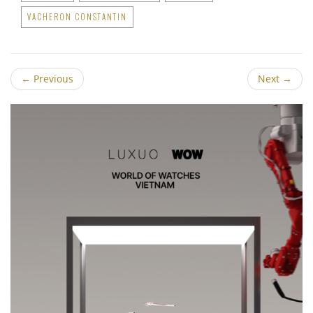
VACHERON CONSTANTIN
←
Previous
Next
→