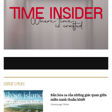
EDITOR'S PICKS
Bản hòa ca của những giác quan giữa
miền xanh thuần khiết
Homepage Slider