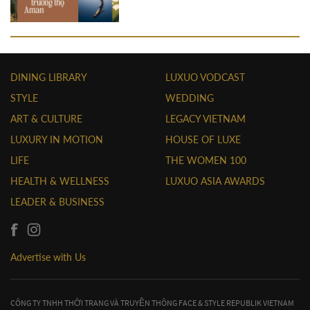
DINING LIBRARY
LUXUO VODCAST
STYLE
WEDDING
ART & CULTURE
LEGACY VIETNAM
LUXURY IN MOTION
HOUSE OF LUXE
LIFE
THE WOMEN 100
HEALTH & WELLNESS
LUXUO ASIA AWARDS
LEADER & BUSINESS
Advertise with Us
CÔNG TY TNHH THỜI TRANG VÀ TRUYỀN THÔNG FACE & STYLE REPUBLIK VIETNAM