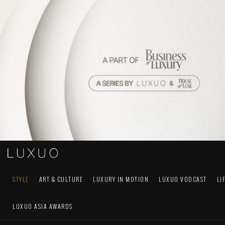
STYLE
ART & CULTURE
LUXURY IN MOTION
LUXUO VODCAST
LI
LUXUO ASIA AWARDS