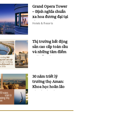
Grand Opera Tower
– Định nghĩa chuẩn
xa hoa đương đại tại
Sheraton Saigon
Hotels & Resorts
Grand Opera Hotel
Thị trường bất động
sản cao cấp toàn cầu
và những tâm điểm
mới của năm 2026
30 năm triết lý
trường thọ Aman:
Khoa học hoãn lão
và trí tuệ ngàn xưa