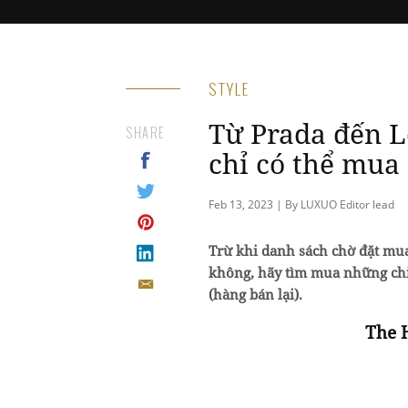
STYLE
Từ Prada đến Lo
SHARE
chỉ có thể mua
Feb 13, 2023 | By LUXUO Editor lead
Trừ khi danh sách chờ đặt mua
không, hãy tìm mua những chi
(hàng bán lại).
The 