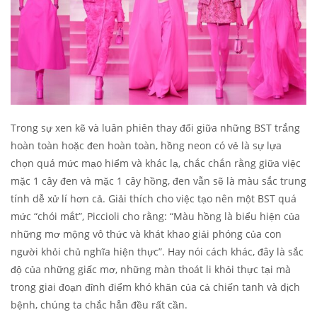
Trong sự xen kẽ và luân phiên thay đổi giữa những BST trắng
hoàn toàn hoặc đen hoàn toàn, hồng neon có vẻ là sự lựa
chọn quá mức mạo hiểm và khác lạ, chắc chắn rằng giữa việc
mặc 1 cây đen và mặc 1 cây hồng, đen vẫn sẽ là màu sắc trung
tính dễ xử lí hơn cả. Giải thích cho việc tạo nên một BST quá
mức “chói mắt”, Piccioli cho rằng: “Màu hồng là biểu hiện của
những mơ mộng vô thức và khát khao giải phóng của con
người khỏi chủ nghĩa hiện thực”. Hay nói cách khác, đây là sắc
độ của những giấc mơ, những màn thoát li khỏi thực tại mà
trong giai đoạn đỉnh điểm khó khăn của cả chiến tanh và dịch
bệnh, chúng ta chắc hẳn đều rất cần.