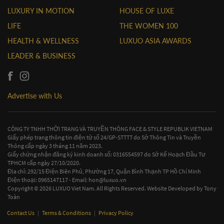
LUXURY IN MOTION
HOUSE OF LUXE
LIFE
THE WOMEN 100
HEALTH & WELLNESS
LUXUO ASIA AWARDS
LEADER & BUSINESS
Advertise with Us
CÔNG TY TNHH THỜI TRANG VÀ TRUYỀN THÔNG FACE & STYLE REPUBLIK VIETNAM
Giấy phép trang thông tin điện tử số 24/GP-STTTT do Sở Thông Tin và Truyền
Thông cấp ngày 3 tháng 11 năm 2023.
Giấy chứng nhận đăng ký kinh doanh số: 0316554597 do Sở Kế Hoạch Đầu Tư
TPHCM cấp ngày 27/10/2020.
Địa chỉ: 292/15 Điện Biên Phủ, Phường 17, Quận Bình Thạnh TP Hồ Chí Minh
Điện thoại: 0965147117 - Email:
hon@luxuo.vn
Copyright © 2026 LUXUO Viet Nam. All Rights Reserved. Website Developed by
Tony
Toàn
Contact Us
|
Terms & Conditions
|
Privacy Policy