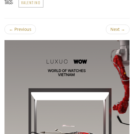
TAGS:
VALENTINO
←
Previous
Next
→