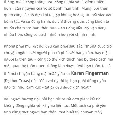
thẳng, mà ít căng thẳng hơn đồng nghĩa với ít viêm nhiễm
hơn – căn nguyên của vô số bệnh mạn tính. Mạng lưới thân
quen cũng là chỗ dựa khi ta gặp khủng hoảng, từ mất việc đến
bệnh tật. Và sự đồng hành, dù chỉ thoáng qua, cũng khiến ta
muốn chăm sóc bản thân hơn – ăn uống điều độ, vận động
nhiều hơn, sống có trách nhiệm hơn với chính mình.
Không phải mọi kết nối đều cần phải sâu sắc. Những cuộc trò
chuyện ngắn – với người pha cà phê, với hàng xóm, hay một
người lạ trên tàu – cũng có thể kích thích não bộ theo cách mà
mối quan hệ thân quen không làm được. “Với bạn thân, ta có
Karen Fingerman
thể nói chuyện bằng mật mã,” giáo sư
(Đại học Texas) nói. “Còn với người lạ, bạn phải dùng ngôn
ngữ, trí nhớ, cảm xúc – tất cả đều được kích hoạt.”
Với người hướng nội, bài học rút ra rất đơn giản: kết nối
không đồng nghĩa với xã giao liên tục. Một tách cà phê yên
tĩnh cùng một người bạn thân, một buổi tối chuyện trò ý