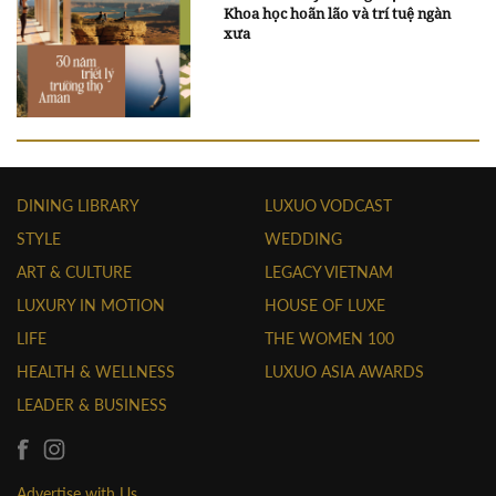
Khoa học hoãn lão và trí tuệ ngàn
xưa
DINING LIBRARY
LUXUO VODCAST
STYLE
WEDDING
ART & CULTURE
LEGACY VIETNAM
LUXURY IN MOTION
HOUSE OF LUXE
LIFE
THE WOMEN 100
HEALTH & WELLNESS
LUXUO ASIA AWARDS
LEADER & BUSINESS
Advertise with Us