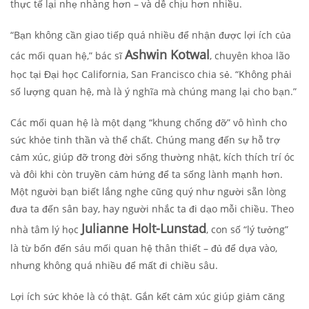
thực tế lại nhẹ nhàng hơn – và dễ chịu hơn nhiều.
“Bạn không cần giao tiếp quá nhiều để nhận được lợi ích của
Ashwin Kotwal
các mối quan hệ,” bác sĩ
, chuyên khoa lão
học tại Đại học California, San Francisco chia sẻ. “Không phải
số lượng quan hệ, mà là ý nghĩa mà chúng mang lại cho bạn.”
Các mối quan hệ là một dạng “khung chống đỡ” vô hình cho
sức khỏe tinh thần và thể chất. Chúng mang đến sự hỗ trợ
cảm xúc, giúp đỡ trong đời sống thường nhật, kích thích trí óc
và đôi khi còn truyền cảm hứng để ta sống lành mạnh hơn.
Một người bạn biết lắng nghe cũng quý như người sẵn lòng
đưa ta đến sân bay, hay người nhắc ta đi dạo mỗi chiều. Theo
Julianne Holt-Lunstad
nhà tâm lý học
, con số “lý tưởng”
là từ bốn đến sáu mối quan hệ thân thiết – đủ để dựa vào,
nhưng không quá nhiều để mất đi chiều sâu.
Lợi ích sức khỏe là có thật. Gắn kết cảm xúc giúp giảm căng