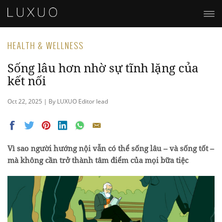
HEALTH & WELLNESS
Sống lâu hơn nhờ sự tĩnh lặng của
kết nối
Oct 22, 2025 | By LUXUO Editor lead
Vì sao người hướng nội vẫn có thể sống lâu – và sống tốt –
mà không cần trở thành tâm điểm của mọi bữa tiệc