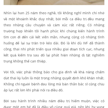
Nhìn lại hơn 25 năm theo nghề, tôi không nghĩ mình chỉ nhớ
về một khoảnh khắc duy nhất, bởi mỗi ca điều trị đều mang
theo những câu chuyện và cảm xúc rất riêng. Có những
trường hợp khiến tôi hạnh phúc khi chứng kiến hành trình
tìm con đi đến cái kết viên mãn, nhưng cũng có những tình
huống để lại sự trăn trở kéo dài. Đó là khi dù IVF đã thành
công, thai nhi phát triển qua nhiều giai đoạn tích cực, nhưng
kết quả kiểm tra sau đó lại phát hiện những dị tật nghiêm
trọng không thể can thiệp.
Với tôi, việc phải thông báo cho gia đình về khả năng chấm
dứt thai kỳ luôn là một trong những quyết định khó khăn nhất.
Không chỉ người bệnh đau lòng mà bản thân bác sĩ cũng chịu
áp lực rất lớn khi phải nói ra điều đó.
Bởi sau hành trình nhiều năm điều trị hiếm muộn, việc có
được một em bé đã là điều vô cùng quý giá, nên khi hy vọng