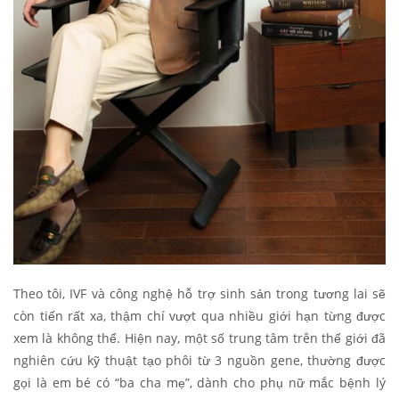
Theo tôi, IVF và công nghệ hỗ trợ sinh sản trong tương lai sẽ
còn tiến rất xa, thậm chí vượt qua nhiều giới hạn từng được
xem là không thể. Hiện nay, một số trung tâm trên thế giới đã
nghiên cứu kỹ thuật tạo phôi từ 3 nguồn gene, thường được
gọi là em bé có “ba cha mẹ”, dành cho phụ nữ mắc bệnh lý