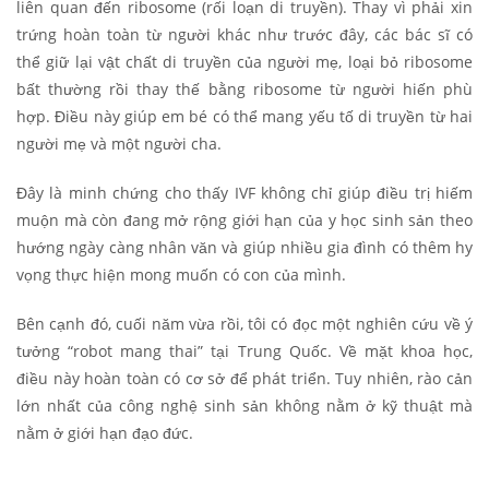
liên quan đến ribosome (rối loạn di truyền). Thay vì phải xin
trứng hoàn toàn từ người khác như trước đây, các bác sĩ có
thể giữ lại vật chất di truyền của người mẹ, loại bỏ ribosome
bất thường rồi thay thế bằng ribosome từ người hiến phù
hợp. Điều này giúp em bé có thể mang yếu tố di truyền từ hai
người mẹ và một người cha.
Đây là minh chứng cho thấy IVF không chỉ giúp điều trị hiếm
muộn mà còn đang mở rộng giới hạn của y học sinh sản theo
hướng ngày càng nhân văn và giúp nhiều gia đình có thêm hy
vọng thực hiện mong muốn có con của mình.
Bên cạnh đó, cuối năm vừa rồi, tôi có đọc một nghiên cứu về ý
tưởng “robot mang thai” tại Trung Quốc. Về mặt khoa học,
điều này hoàn toàn có cơ sở để phát triển. Tuy nhiên, rào cản
lớn nhất của công nghệ sinh sản không nằm ở kỹ thuật mà
nằm ở giới hạn đạo đức.