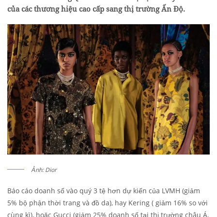
của các thương hiệu cao cấp sang thị trường Ấn Độ.
Ảnh: Dior
Báo cáo doanh số vào quý 3 tệ hơn dự kiến của LVMH (giảm
5% bộ phận thời trang và đồ da), hay Kering ( giảm 16% so với
cùng kì), hoặc Gucci (giảm 25% doanh số tại thị trường châu Á,