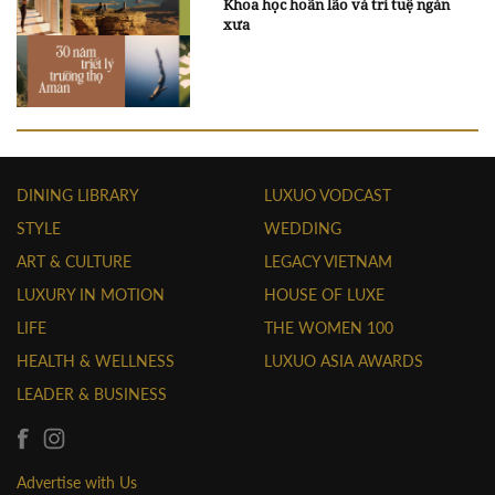
Khoa học hoãn lão và trí tuệ ngàn
xưa
DINING LIBRARY
LUXUO VODCAST
STYLE
WEDDING
ART & CULTURE
LEGACY VIETNAM
LUXURY IN MOTION
HOUSE OF LUXE
LIFE
THE WOMEN 100
HEALTH & WELLNESS
LUXUO ASIA AWARDS
LEADER & BUSINESS
Advertise with Us