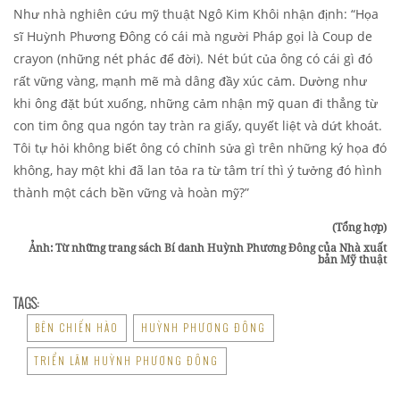
Như nhà nghiên cứu mỹ thuật Ngô Kim Khôi nhận định: “Họa
sĩ Huỳnh Phương Đông có cái mà người Pháp gọi là Coup de
crayon (những nét phác để đời). Nét bút của ông có cái gì đó
rất vững vàng, mạnh mẽ mà dâng đầy xúc cảm. Dường như
khi ông đặt bút xuống, những cảm nhận mỹ quan đi thẳng từ
con tim ông qua ngón tay tràn ra giấy, quyết liệt và dứt khoát.
Tôi tự hỏi không biết ông có chỉnh sửa gì trên những ký họa đó
không, hay một khi đã lan tỏa ra từ tâm trí thì ý tưởng đó hình
thành một cách bền vững và hoàn mỹ?”
(Tổng hợp)
Ảnh: Từ những trang sách Bí danh Huỳnh Phương Đông của Nhà xuất
bản Mỹ thuật
TAGS:
BÊN CHIẾN HÀO
HUỲNH PHƯƠNG ĐÔNG
TRIỂN LÃM HUỲNH PHƯƠNG ĐÔNG