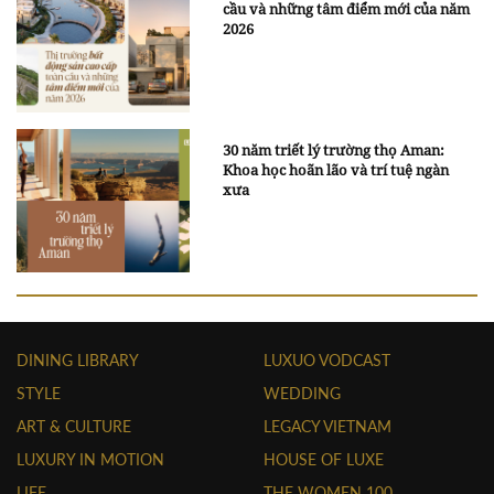
cầu và những tâm điểm mới của năm
2026
30 năm triết lý trường thọ Aman:
Khoa học hoãn lão và trí tuệ ngàn
xưa
DINING LIBRARY
LUXUO VODCAST
STYLE
WEDDING
ART & CULTURE
LEGACY VIETNAM
LUXURY IN MOTION
HOUSE OF LUXE
LIFE
THE WOMEN 100