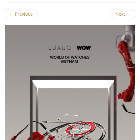
←
Previous
Next
→