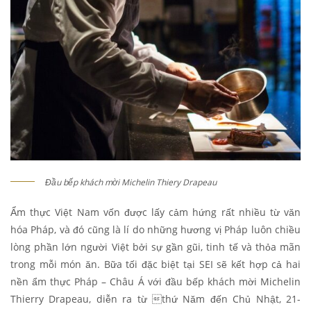
Đầu bếp khách mời Michelin Thiery Drapeau
Ẩm thực Việt Nam vốn được lấy cảm hứng rất nhiều từ văn
hóa Pháp, và đó cũng là lí do những hương vị Pháp luôn chiều
lòng phần lớn người Việt bởi sự gần gũi, tinh tế và thỏa mãn
trong mỗi món ăn. Bữa tối đặc biệt tại SEI sẽ kết hợp cả hai
nền ẩm thực Pháp – Châu Á với đầu bếp khách mời Michelin
Thierry Drapeau, diễn ra từ thứ Năm đến Chủ Nhật, 21-