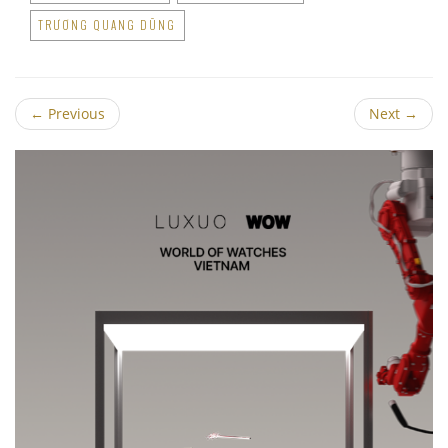
TRƯƠNG QUANG DŨNG
←
Previous
Next
→