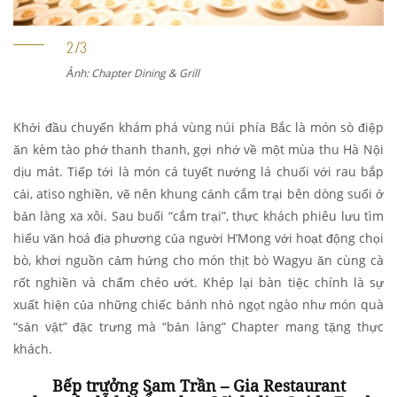
Ảnh: Chapter Dining & Grill
Khởi đầu chuyến khám phá vùng núi phía Bắc là món sò điệp
ăn kèm tào phớ thanh thanh, gợi nhớ về một mùa thu Hà Nội
dịu mát. Tiếp tới là món cá tuyết nướng lá chuối với rau bắp
cải, atiso nghiền, vẽ nên khung cảnh cắm trại bên dòng suối ở
bản làng xa xôi. Sau buổi “cắm trại”, thực khách phiêu lưu tìm
hiểu văn hoá địa phương của người H’Mong với hoạt động chọi
bò, khơi nguồn cảm hứng cho món thịt bò Wagyu ăn cùng cà
rốt nghiền và chẩm chéo ướt. Khép lại bàn tiệc chính là sự
xuất hiện của những chiếc bánh nhỏ ngọt ngào như món quà
“sản vật” đặc trưng mà “bản làng” Chapter mang tặng thực
khách.
Bếp trưởng Sam Trần – Gia Restaurant