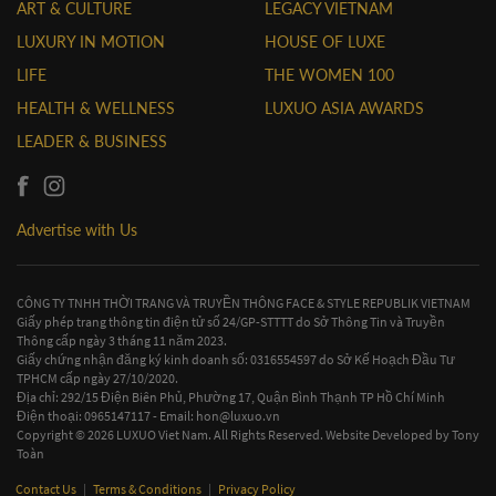
ART & CULTURE
LEGACY VIETNAM
LUXURY IN MOTION
HOUSE OF LUXE
LIFE
THE WOMEN 100
HEALTH & WELLNESS
LUXUO ASIA AWARDS
LEADER & BUSINESS
Advertise with Us
CÔNG TY TNHH THỜI TRANG VÀ TRUYỀN THÔNG FACE & STYLE REPUBLIK VIETNAM
Giấy phép trang thông tin điện tử số 24/GP-STTTT do Sở Thông Tin và Truyền
Thông cấp ngày 3 tháng 11 năm 2023.
Giấy chứng nhận đăng ký kinh doanh số: 0316554597 do Sở Kế Hoạch Đầu Tư
TPHCM cấp ngày 27/10/2020.
Địa chỉ: 292/15 Điện Biên Phủ, Phường 17, Quận Bình Thạnh TP Hồ Chí Minh
Điện thoại: 0965147117 - Email:
hon@luxuo.vn
Copyright © 2026 LUXUO Viet Nam. All Rights Reserved. Website Developed by
Tony
Toàn
Contact Us
|
Terms & Conditions
|
Privacy Policy