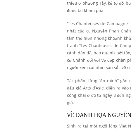
thiệu ở phương Tây, kể từ đó, b
được tái khám phá.
“Les Chanteuses de Campagne” l
nhất của cụ Nguyễn Phan Chán
tâm thể hiện những khoảnh khắc
tranh “Les Chanteuses de Camp
cảnh dân dã, bao quanh bởi tông
cụ Chánh đối với vẻ đẹp chân 
người xem cái nhìn sâu sắc về c
Tác phẩm từng “ẩn mình” gần m
đấu giá Arts d’Asie, diễn ra vào
công khai ở đó từ ngày 8 đến ng
giá.
VỀ DANH HỌA NGUYỄ
Sinh ra tại một ngôi làng Việ