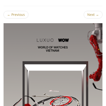
←
Previous
Next
→