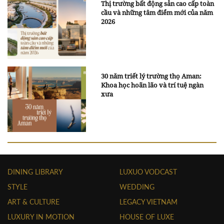
Thị trường bất động sản cao cấp toàn
cầu và những tâm điểm mới của năm
2026
30 năm triết lý trường thọ Aman:
Khoa học hoãn lão và trí tuệ ngàn
xưa
DINING LIBRARY
LUXUO VODCAST
STYLE
WEDDING
ART & CULTURE
LEGACY VIETNAM
LUXURY IN MOTION
HOUSE OF LUXE