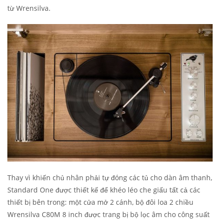
từ Wrensilva.
Thay vì khiến chủ nhân phải tự đóng các tủ cho dàn âm thanh,
Standard One được thiết kế để khéo léo che giấu tất cả các
thiết bị bên trong: một cửa mở 2 cánh, bộ đôi loa 2 chiều
Wrensilva C80M 8 inch được trang bị bộ lọc âm cho công suất