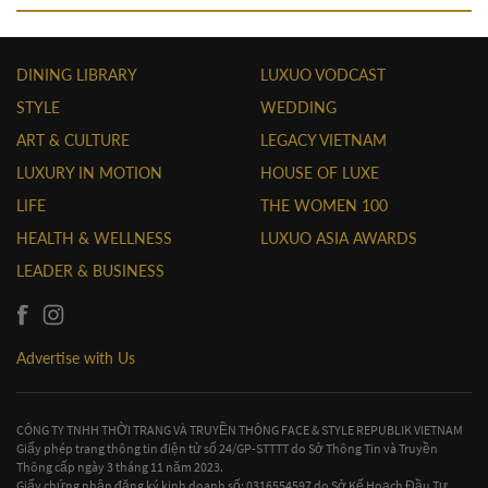
DINING LIBRARY
LUXUO VODCAST
STYLE
WEDDING
ART & CULTURE
LEGACY VIETNAM
LUXURY IN MOTION
HOUSE OF LUXE
LIFE
THE WOMEN 100
HEALTH & WELLNESS
LUXUO ASIA AWARDS
LEADER & BUSINESS
Advertise with Us
CÔNG TY TNHH THỜI TRANG VÀ TRUYỀN THÔNG FACE & STYLE REPUBLIK VIETNAM
Giấy phép trang thông tin điện tử số 24/GP-STTTT do Sở Thông Tin và Truyền
Thông cấp ngày 3 tháng 11 năm 2023.
Giấy chứng nhận đăng ký kinh doanh số: 0316554597 do Sở Kế Hoạch Đầu Tư