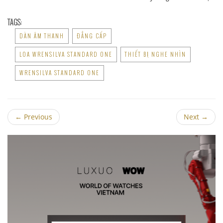
TAGS:
DÀN ÂM THANH
ĐẲNG CẤP
LOA WRENSILVA STANDARD ONE
THIẾT BỊ NGHE NHÌN
WRENSILVA STANDARD ONE
←
Previous
Next
→