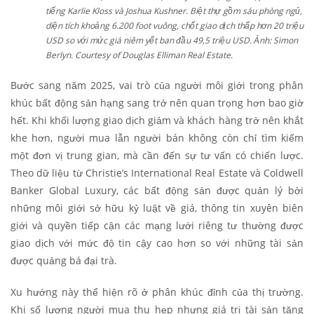
tiếng Karlie Kloss và Joshua Kushner. Biệt thự gồm sáu phòng ngủ,
diện tích khoảng 6.200 foot vuông, chốt giao dịch thấp hơn 20 triệu
USD so với mức giá niêm yết ban đầu 49,5 triệu USD. Ảnh: Simon
Berlyn. Courtesy of Douglas Elliman Real Estate.
Bước sang năm 2025, vai trò của người môi giới trong phân
khúc bất động sản hạng sang trở nên quan trọng hơn bao giờ
hết. Khi khối lượng giao dịch giảm và khách hàng trở nên khắt
khe hơn, người mua lẫn người bán không còn chỉ tìm kiếm
một đơn vị trung gian, mà cần đến sự tư vấn có chiến lược.
Theo dữ liệu từ Christie’s International Real Estate và Coldwell
Banker Global Luxury, các bất động sản được quản lý bởi
những môi giới sở hữu kỷ luật về giá, thông tin xuyên biên
giới và quyền tiếp cận các mạng lưới riêng tư thường được
giao dịch với mức độ tin cậy cao hơn so với những tài sản
được quảng bá đại trà.
Xu hướng này thể hiện rõ ở phân khúc đỉnh của thị trường.
Khi số lượng người mua thu hẹp nhưng giá trị tài sản tăng