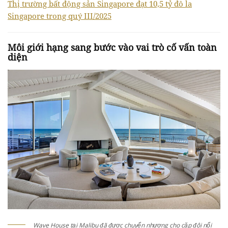
Thị trường bất động sản Singapore đạt 10,5 tỷ đô la
Singapore trong quý III/2025
Môi giới hạng sang bước vào vai trò cố vấn toàn
diện
Wave House tại Malibu đã được chuyển nhượng cho cặp đôi nổi