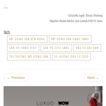
___
Chuyển ngữ: Thuỳ Dương
Nguồn tham khảo: Joe Lim/LUXUO Asia
TAGS:
BẤT ĐỘNG SẢN BỀN VỮNG
BẤT ĐỘNG SẢN HẠNG SANG
CĂN HỘ HÀNG HIỆU
CĂN HỘ SIÊU SANG
ĐẦU TƯ DÀI HẠN
THỊ TRƯỜNG BẤT ĐỘNG SẢN
XU HƯỚNG ĐẦU TƯ 2026
←
Previous
Next
→