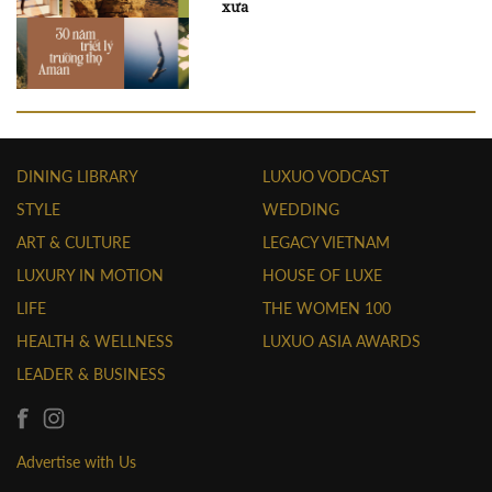
xưa
DINING LIBRARY
LUXUO VODCAST
STYLE
WEDDING
ART & CULTURE
LEGACY VIETNAM
LUXURY IN MOTION
HOUSE OF LUXE
LIFE
THE WOMEN 100
HEALTH & WELLNESS
LUXUO ASIA AWARDS
LEADER & BUSINESS
Advertise with Us