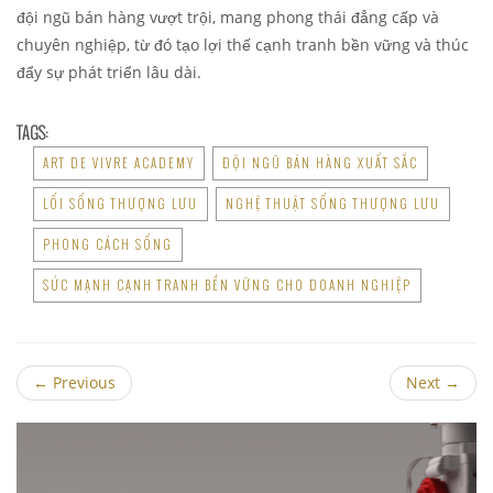
đội ngũ bán hàng vượt trội, mang phong thái đẳng cấp và
chuyên nghiệp, từ đó tạo lợi thế cạnh tranh bền vững và thúc
đẩy sự phát triển lâu dài.
TAGS:
ART DE VIVRE ACADEMY
ĐỘI NGŨ BÁN HÀNG XUẤT SẮC
LỐI SỐNG THƯỢNG LƯU
NGHỆ THUẬT SỐNG THƯỢNG LƯU
PHONG CÁCH SỐNG
SỨC MẠNH CẠNH TRANH BỀN VỮNG CHO DOANH NGHIỆP
←
Previous
Next
→