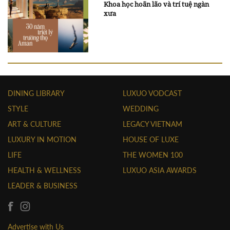
Khoa học hoãn lão và trí tuệ ngàn
xưa
DINING LIBRARY
LUXUO VODCAST
STYLE
WEDDING
ART & CULTURE
LEGACY VIETNAM
LUXURY IN MOTION
HOUSE OF LUXE
LIFE
THE WOMEN 100
HEALTH & WELLNESS
LUXUO ASIA AWARDS
LEADER & BUSINESS
Advertise with Us