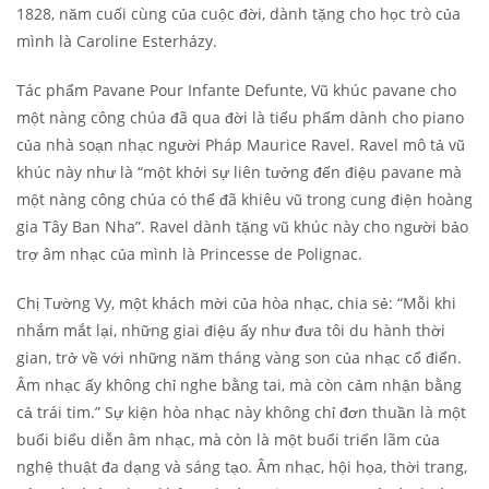
1828, năm cuối cùng của cuộc đời, dành tặng cho học trò của
mình là Caroline Esterházy.
Tác phẩm Pavane Pour Infante Defunte, Vũ khúc pavane cho
một nàng công chúa đã qua đời là tiểu phẩm dành cho piano
của nhà soạn nhạc người Pháp Maurice Ravel. Ravel mô tả vũ
khúc này như là “một khởi sự liên tưởng đến điệu pavane mà
một nàng công chúa có thể đã khiêu vũ trong cung điện hoàng
gia Tây Ban Nha”. Ravel dành tặng vũ khúc này cho người bảo
trợ âm nhạc của mình là Princesse de Polignac.
Chị Tường Vy, một khách mời của hòa nhạc, chia sẻ: “Mỗi khi
nhắm mắt lại, những giai điệu ấy như đưa tôi du hành thời
gian, trở về với những năm tháng vàng son của nhạc cổ điển.
Âm nhạc ấy không chỉ nghe bằng tai, mà còn cảm nhận bằng
cả trái tim.” Sự kiện hòa nhạc này không chỉ đơn thuần là một
buổi biểu diễn âm nhạc, mà còn là một buổi triển lãm của
nghệ thuật đa dạng và sáng tạo. Âm nhạc, hội họa, thời trang,