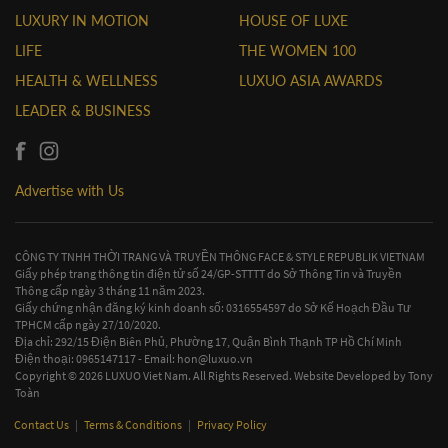
LUXURY IN MOTION
HOUSE OF LUXE
LIFE
THE WOMEN 100
HEALTH & WELLNESS
LUXUO ASIA AWARDS
LEADER & BUSINESS
Advertise with Us
CÔNG TY TNHH THỜI TRANG VÀ TRUYỀN THÔNG FACE & STYLE REPUBLIK VIETNAM
Giấy phép trang thông tin điện tử số 24/GP-STTTT do Sở Thông Tin và Truyền
Thông cấp ngày 3 tháng 11 năm 2023.
Giấy chứng nhận đăng ký kinh doanh số: 0316554597 do Sở Kế Hoạch Đầu Tư
TPHCM cấp ngày 27/10/2020.
Địa chỉ: 292/15 Điện Biên Phủ, Phường 17, Quận Bình Thạnh TP Hồ Chí Minh
Điện thoại: 0965147117 - Email:
hon@luxuo.vn
Copyright © 2026 LUXUO Viet Nam. All Rights Reserved. Website Developed by
Tony
Toàn
Contact Us
|
Terms & Conditions
|
Privacy Policy