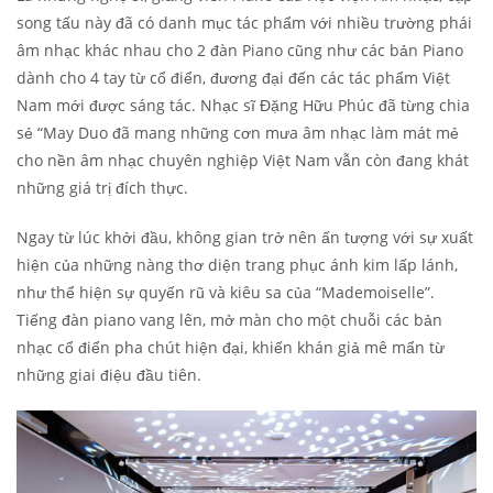
song tấu này đã có danh mục tác phẩm với nhiều trường phái
âm nhạc khác nhau cho 2 đàn Piano cũng như các bản Piano
dành cho 4 tay từ cổ điển, đương đại đến các tác phẩm Việt
Nam mới được sáng tác. Nhạc sĩ Đặng Hữu Phúc đã từng chia
sẻ “May Duo đã mang những cơn mưa âm nhạc làm mát mẻ
cho nền âm nhạc chuyên nghiệp Việt Nam vẫn còn đang khát
những giá trị đích thực.
Ngay từ lúc khởi đầu, không gian trở nên ấn tượng với sự xuất
hiện của những nàng thơ diện trang phục ánh kim lấp lánh,
như thể hiện sự quyến rũ và kiêu sa của “Mademoiselle”.
Tiếng đàn piano vang lên, mở màn cho một chuỗi các bản
nhạc cổ điển pha chút hiện đại, khiến khán giả mê mẩn từ
những giai điệu đầu tiên.