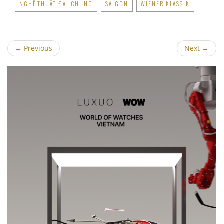
NGHỆ THUẬT ĐẠI CHÚNG
SAIGON
WIENER KLASSIK
←
Previous
Next
→