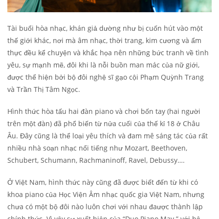
Tài buổi hòa nhạc, khán giả dường như bị cuốn hút vào một
thế giới khác, nơi mà âm nhạc, thời trang, kim cương và ẩm
thực đều kể chuyện và khắc họa nên những bức tranh về tình
yêu, sự mạnh mẽ, đôi khi là nỗi buồn man mác của nữ giới,
được thể hiện bởi bộ đôi nghệ sĩ gạo cội Phạm Quỳnh Trang
và Trần Thị Tâm Ngọc.
Hình thức hòa tấu hai đàn piano và chơi bốn tay (hai người
trên một đàn) đã phổ biến từ nửa cuối của thế kỉ 18 ở Châu
Âu. Đây cũng là thể loại yêu thích và đam mê sáng tác của rất
nhiều nhà soạn nhạc nổi tiếng như Mozart, Beethoven,
Schubert, Schumann, Rachmaninoff, Ravel, Debussy….
Ở Việt Nam, hình thức này cũng đã được biết đến từ khi có
khoa piano của Học Viện Âm nhạc quốc gia Việt Nam, nhưng
chưa có một bộ đôi nào luôn chơi với nhau đaược thành lập
chính thức. Vì vậy sự xuất hiện của “Duo Piano May ” với bộ