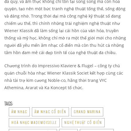
đá quý, và ẩm thực không chỉ tồn tại song song mà còn hoà
quyện, tạo nên một bức tranh nghệ thuật tổng thể, sống động
và đáng nhớ. Trong thời đại mà công nghệ kỹ thuật số đang
chiếm ưu thế, thì chính những trải nghiệm nghệ thuật như
Wiener Klassik đã làm sống lại cái hồn của văn hóa, truyền
thống và mỹ học, không chỉ mở ra một thế giới mới cho những
người đã yêu mến âm nhạc cổ điển mà còn thu hút cả những
tâm hồn đam mê cái đẹp tinh tế của nghệ thuật đa chiều.
Chương trình do Impressivo Klaviere & Flugel – công ty chủ
quản chuỗi hòa nhạc Wiener Klassik Societ kết hợp cùng các
nhà tài trợ kim cương Noble-co, hãng thời trang VYC
Athemina, Ararat và Ka Koncept tổ chức.
TAGS:
ÂM NHẠC
ÂM NHẠC CỔ ĐIỂN
GRAND MARINA
HOÀ NHẠC MADEMOISELLE
NGHỆ THUẬT CỔ ĐIỂN