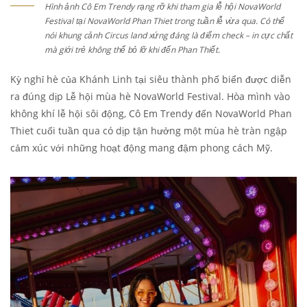
Hình ảnh Cô Em Trendy rạng rỡ khi tham gia lễ hội NovaWorld
Festival tại NovaWorld Phan Thiet trong tuần lễ vừa qua. Có thể
nói khung cảnh Circus land xứng đáng là điểm check – in cực chất
mà giới trẻ không thể bỏ lỡ khi đến Phan Thiết.
Kỳ nghỉ hè của Khánh Linh tại siêu thành phố biển được diễn
ra đúng dịp Lễ hội mùa hè NovaWorld Festival. Hòa mình vào
không khí lễ hội sôi động, Cô Em Trendy đến NovaWorld Phan
Thiet cuối tuần qua có dịp tận hưởng một mùa hè tràn ngập
cảm xúc với những hoạt động mang đậm phong cách Mỹ.