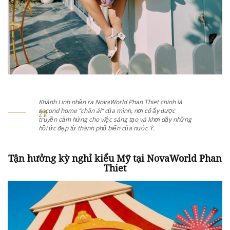
n Thiet chính là
Khánh Linh nhận ra NovaWorld Phan Thi
nơi cô ấy được
second home “chân ái” của mình, nơi c
o và khơi dậy những
truyền cảm hứng cho việc sáng tạo và 
nước Ý.
hồi ức đẹp từ thành phố biển của nước 
Tận hưởng kỳ nghỉ kiểu Mỹ tại NovaWorld Phan
Thiet