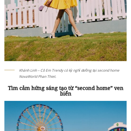
Khánh Linh – Cô Em Trendy có kỳ nghỉ dưỡng tại second home
NovaWorld Phan Thiet.
Tìm cảm hứng sáng tạo từ “second home” ven
biển