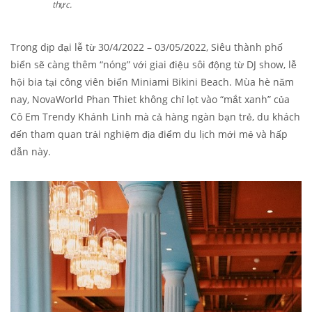
thực.
Trong dịp đại lễ từ 30/4/2022 – 03/05/2022, Siêu thành phố
biển sẽ càng thêm “nóng” với giai điệu sôi động từ DJ show, lễ
hội bia tại công viên biển Miniami Bikini Beach. Mùa hè năm
nay, NovaWorld Phan Thiet không chỉ lọt vào “mắt xanh” của
Cô Em Trendy Khánh Linh mà cả hàng ngàn bạn trẻ, du khách
đến tham quan trải nghiệm địa điểm du lịch mới mẻ và hấp
dẫn này.