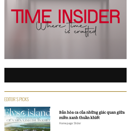
EDITOR'S PICKS
Bản hòa ca của những giác quan giữa
miền xanh thuần khiết
Homepage Slider