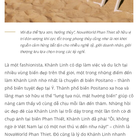
Với địa thế“tựa sơn, hướng thủy”, NovaWorld Phan Thiet sỡ hữu vị
trí đón vượng khí cực tốt trong phong thủy cũng như là nơi khơi
nguồn cảm hứng bất tận cho nhiều nghệ sỹ, giới doanh nhân, giới
thượng lưu lựa chọn trong các kỳ nghỉ.
Là một fashionista, Khánh Linh có dịp làm việc và du lịch tại
nhiều vùng biển đẹp trên thế giới, một trong những điểm đến
làm Khánh Linh nhớ nhất là chuyến đi biển Positano – thành
phố biển tuyệt đẹp tại Ý. Thành phố biển Positano xa hoa và
lãng mạn sở hữu vị thế “lưng tựa núi, mặt hướng biển” giúp cô
nàng cảm thấy vô cùng dễ chịu mỗi lần đến thăm. Những hồi
ức đẹp đẽ của Khánh Linh lại trỗi dậy trong một lần tình cờ đi
chụp ảnh tại biển Phan Thiết, Khánh Linh đã phải “Ôi, không
ngờ ở Việt Nam lại có một nơi thú vị đến như này!” – chính là
NovaWorld Phan Thiet. Đó cũng là lý do Khánh Linh nhanh