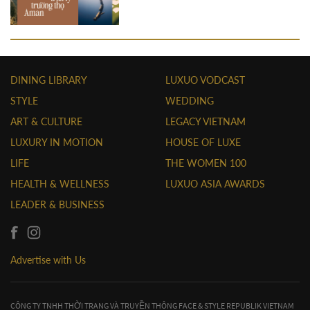
DINING LIBRARY
LUXUO VODCAST
STYLE
WEDDING
ART & CULTURE
LEGACY VIETNAM
LUXURY IN MOTION
HOUSE OF LUXE
LIFE
THE WOMEN 100
HEALTH & WELLNESS
LUXUO ASIA AWARDS
LEADER & BUSINESS
Advertise with Us
CÔNG TY TNHH THỜI TRANG VÀ TRUYỀN THÔNG FACE & STYLE REPUBLIK VIETNAM