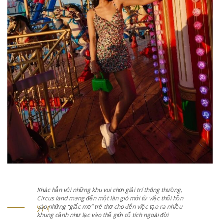
ải trí thông thường,
Khác hẳn với những khu vui chơi giải tr
mới từ việc thổi hồn
Circus land mang đến một làn gió mới t
ến việc tạo ra nhiều
vào những “giấc mơ” trẻ thơ cho đến việ
 tích ngoài đời
khung cảnh như lạc vào thế giới cổ tích 