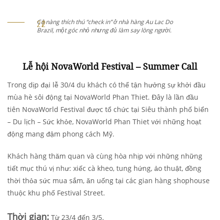
Khánh Linh “check in” sân Golf PGA – c
à hàng Au Lac Do
hố PGA độc quyền toàn quốc chỉ có tại
say lòng người.
Phan Thiet.
Lễ hội NovaWorld Festival – Summer Call
Trong dịp đại lễ 30/4 du khách có thể tận hưởng sự khởi đầu
mùa hè sôi động tại NovaWorld Phan Thiet. Đây là lần đầu
tiên NovaWorld Festival được tổ chức tại Siêu thành phố biển
– Du lịch – Sức khỏe, NovaWorld Phan Thiet với những hoạt
động mang đậm phong cách Mỹ.
Khách hàng thăm quan và cùng hòa nhịp với những những
tiết mục thú vị như: xiếc cà kheo, tung hứng, ảo thuật, đồng
thời thỏa sức mua sắm, ăn uống tại các gian hàng shophouse
thuộc khu phố Festival Street.
Thời gian:
Từ 23/4 đến 3/5.