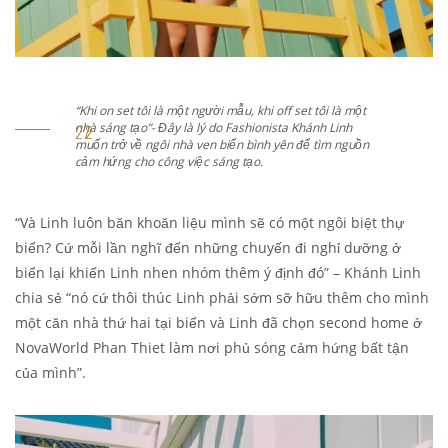
t tôi là một
“Khi on set tôi là một người mẫu, khi off set tôi
hánh Linh
nhà sáng tạo”- Đây là lý do Fashionista Khánh 
để tìm nguồn
muốn trở về ngôi nhà ven biển bình yên để tì
cảm hứng cho công việc sáng tạo.
“Và Linh luôn băn khoăn liệu mình sẽ có một ngôi biệt thự
biển? Cứ mỗi lần nghĩ đến những chuyến đi nghỉ dưỡng ở
biển lại khiến Linh nhen nhóm thêm ý định đó” – Khánh Linh
chia sẻ “nó cứ thôi thúc Linh phải sớm sỡ hữu thêm cho mình
một căn nhà thứ hai tại biển và Linh đã chọn second home ở
NovaWorld Phan Thiet làm nơi phủ sóng cảm hứng bất tận
của mình”.