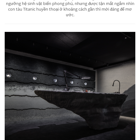
ngưỡng hệ sinh vật biển phong phú, nhưng được tận mắt ngắm nhìn
con tàu Titanic huyền thoại ở khoảng cách gần thì mới đáng để mơ
ước.