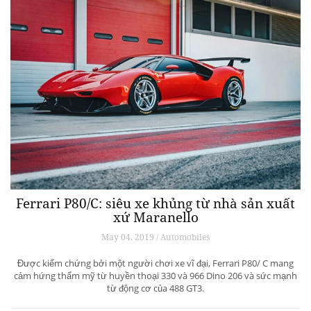
Ferrari P80/C: siêu xe khủng từ ​​nhà sản xuất
xứ Maranello
May 04, 2019 / Automobiles
Được kiểm chứng bởi một người chơi xe vĩ đại, Ferrari P80/ C mang
cảm hứng thẩm mỹ từ huyền thoại 330 và 966 Dino 206 và sức mạnh
từ động cơ của 488 GT3.