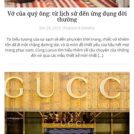
Vớ của quý ông: từ lịch sử đến ứng dụng đời
thường
Jun 28, 2019 / Fashion & Jewelry
Từ biểu tượng của sự sạch sẽ đến phụ kiện thời trang, chiếc vớ khiêm
tốn đã đi một chặng đường dài, và là món đồ thiết yếu của hầu hết mọi
trang phục nam. Cùng Luxuo tìm hiểu thêm về câu chuyện của những
đôi vớ qua các mẫu thiết kế mới nhất […]