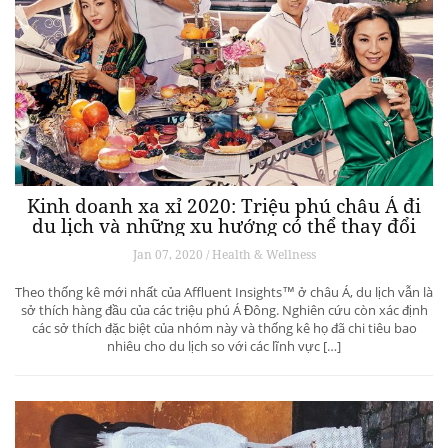
Kinh doanh xa xỉ 2020: Triệu phú châu Á đi
du lịch và những xu hướng có thể thay đổi
ngành du lịch thượng lưu
Jan 07, 2020 / Health & Wellness
Theo thống kê mới nhất của Affluent Insights™ ở châu Á, du lịch vẫn là
sở thích hàng đầu của các triệu phú Á Đông. Nghiên cứu còn xác định
các sở thích đặc biệt của nhóm này và thống kê họ đã chi tiêu bao
nhiêu cho du lịch so với các lĩnh vực […]