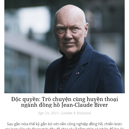
Độc quyền: Trò chuyện cùng huyền thoại
ngành đồng hồ Jean-Claude Biver
Apr 24, 2021 / Leader & Business
Sau gần nửa thế kỷ gắn bó với nền công nghiệp đồng hồ, chiến lược
gia Jean-Claude Biver mới đây đã chia sẻ về tầm nhìn cá nhân để lèo lái