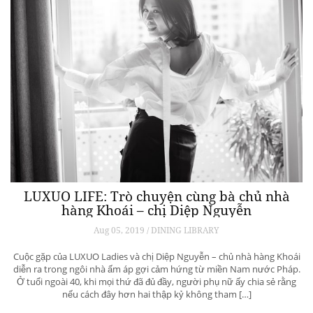
LUXUO LIFE: Trò chuyện cùng bà chủ nhà
hàng Khoái – chị Diệp Nguyễn
Aug 05, 2019 / DINING LIBRARY
Cuộc gặp của LUXUO Ladies và chị Diệp Nguyễn – chủ nhà hàng Khoái
diễn ra trong ngôi nhà ấm áp gợi cảm hứng từ miền Nam nước Pháp.
Ở tuổi ngoài 40, khi mọi thứ đã đủ đầy, người phụ nữ ấy chia sẻ rằng
nếu cách đây hơn hai thập kỷ không tham […]