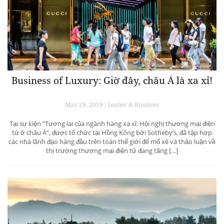
Business of Luxury: Giờ đây, châu Á là xa xỉ!
May 29, 2019 / Leader & Business
Tại sự kiện “Tương lai của ngành hàng xa xỉ: Hội nghị thương mại điện
tử ở châu Á”, được tổ chức tại Hồng Kông bởi Sotheby’s, đã tập hợp
các nhà lãnh đạo hàng đầu trên toàn thế giới để mổ xẻ và thảo luận về
thị trường thương mại điện tử đang tăng […]