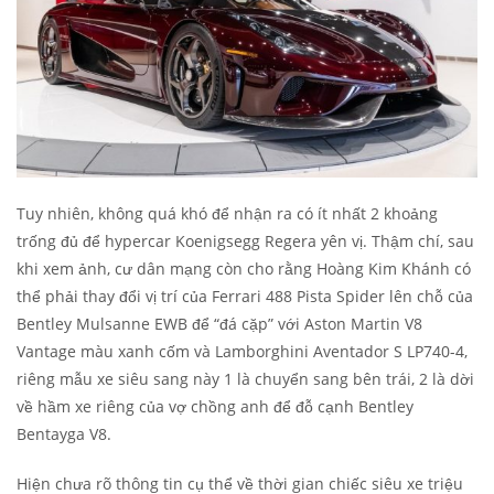
Tuy nhiên, không quá khó để nhận ra có ít nhất 2 khoảng
trống đủ để hypercar Koenigsegg Regera yên vị. Thậm chí, sau
khi xem ảnh, cư dân mạng còn cho rằng Hoàng Kim Khánh có
thể phải thay đổi vị trí của Ferrari 488 Pista Spider lên chỗ của
Bentley Mulsanne EWB để “đá cặp” với Aston Martin V8
Vantage màu xanh cốm và Lamborghini Aventador S LP740-4,
riêng mẫu xe siêu sang này 1 là chuyển sang bên trái, 2 là dời
về hầm xe riêng của vợ chồng anh để đỗ cạnh Bentley
Bentayga V8.
Hiện chưa rõ thông tin cụ thể về thời gian chiếc siêu xe triệu