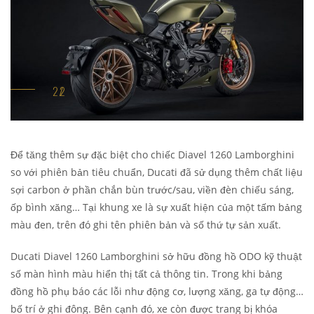
Để tăng thêm sự đặc biệt cho chiếc Diavel 1260 Lamborghini
so với phiên bản tiêu chuẩn, Ducati đã sử dụng thêm chất liệu
sợi carbon ở phần chắn bùn trước/sau, viền đèn chiếu sáng,
ốp bình xăng… Tại khung xe là sự xuất hiện của một tấm bảng
màu đen, trên đó ghi tên phiên bản và số thứ tự sản xuất.
Ducati Diavel 1260 Lamborghini sở hữu đồng hồ ODO kỹ thuật
số màn hình màu hiển thị tất cả thông tin. Trong khi bảng
đồng hồ phụ báo các lỗi như động cơ, lượng xăng, ga tự động…
bố trí ở ghi đông. Bên cạnh đó, xe còn được trang bị khóa