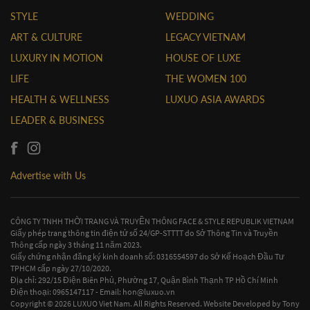
STYLE
WEDDING
ART & CULTURE
LEGACY VIETNAM
LUXURY IN MOTION
HOUSE OF LUXE
LIFE
THE WOMEN 100
HEALTH & WELLNESS
LUXUO ASIA AWARDS
LEADER & BUSINESS
Advertise with Us
CÔNG TY TNHH THỜI TRANG VÀ TRUYỀN THÔNG FACE & STYLE REPUBLIK VIETNAM
Giấy phép trang thông tin điện tử số 24/GP-STTTT do Sở Thông Tin và Truyền
Thông cấp ngày 3 tháng 11 năm 2023.
Giấy chứng nhận đăng ký kinh doanh số: 0316554597 do Sở Kế Hoạch Đầu Tư
TPHCM cấp ngày 27/10/2020.
Địa chỉ: 292/15 Điện Biên Phủ, Phường 17, Quận Bình Thạnh TP Hồ Chí Minh
Điện thoại: 0965147117 - Email:
hon@luxuo.vn
Copyright © 2026 LUXUO Viet Nam. All Rights Reserved. Website Developed by
Tony