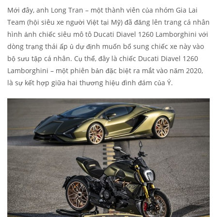
Mới đây, anh Long Tran – một thành viên của nhóm Gia Lai
Team (hội siêu xe người Việt tại Mỹ) đã đăng lên trang cá nhân
hình ảnh chiếc siêu mô tô Ducati Diavel 1260 Lamborghini với
dòng trạng thái ấp ủ dự định muốn bổ sung chiếc xe này vào
bộ sưu tập cá nhân. Cụ thể, đây là chiếc Ducati Diavel 1260
Lamborghini – một phiên bản đặc biệt ra mắt vào năm 2020,
là sự kết hợp giữa hai thương hiệu đình đám của Ý.