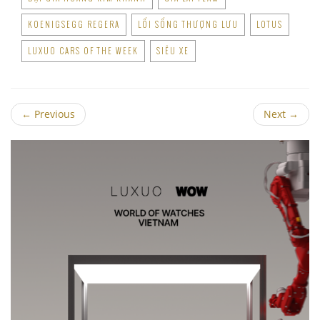
KOENIGSEGG REGERA
LỐI SỐNG THƯỢNG LƯU
LOTUS
LUXUO CARS OF THE WEEK
SIÊU XE
←
Previous
Next
→