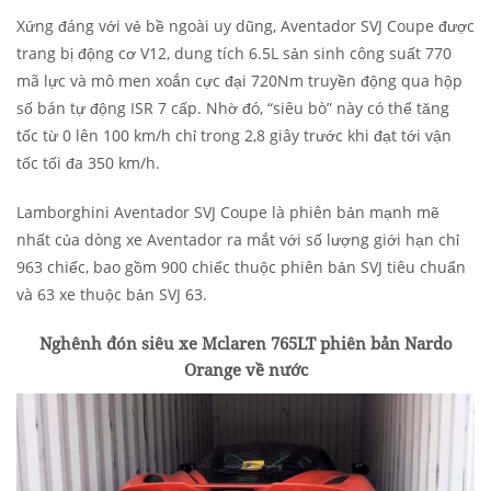
Xứng đáng với vẻ bề ngoài uy dũng, Aventador SVJ Coupe được
trang bị động cơ V12, dung tích 6.5L sản sinh công suất 770
mã lực và mô men xoắn cực đại 720Nm truyền động qua hộp
số bán tự động ISR 7 cấp. Nhờ đó, “siêu bò” này có thể tăng
tốc từ 0 lên 100 km/h chỉ trong 2,8 giây trước khi đạt tới vận
tốc tối đa 350 km/h.
Lamborghini Aventador SVJ Coupe là phiên bản mạnh mẽ
nhất của dòng xe Aventador ra mắt với số lượng giới hạn chỉ
963 chiếc, bao gồm 900 chiếc thuộc phiên bản SVJ tiêu chuẩn
và 63 xe thuộc bản SVJ 63.
Nghênh đón siêu xe Mclaren 765LT phiên bản Nardo
Orange về nước