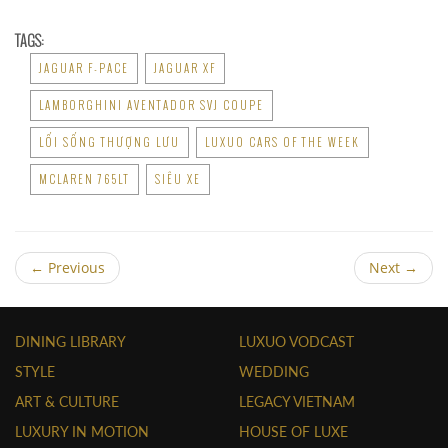
TAGS:
JAGUAR F-PACE
JAGUAR XF
LAMBORGHINI AVENTADOR SVJ COUPE
LỐI SỐNG THƯỢNG LƯU
LUXUO CARS OF THE WEEK
MCLAREN 765LT
SIÊU XE
←
Previous
Next
→
DINING LIBRARY
LUXUO VODCAST
STYLE
WEDDING
ART & CULTURE
LEGACY VIETNAM
LUXURY IN MOTION
HOUSE OF LUXE