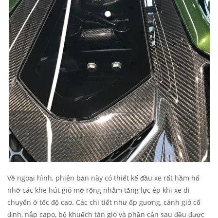
Về ngoại hình, phiên bản này có thiết kế đầu xe rất hầm hố
nhờ các khe hút gió mở rộng nhằm tăng lực ép khi xe di
chuyển ở tốc độ cao. Các chi tiết như ốp gương, cánh gió cố
định, nắp capo, bộ khuếch tán gió và phần cản sau đều được