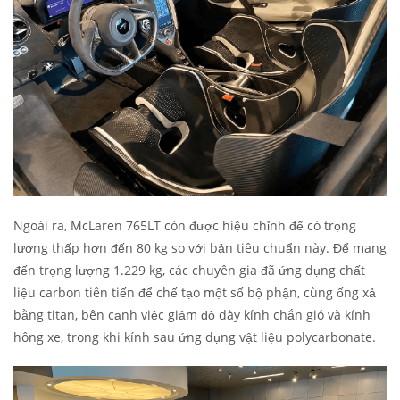
Ngoài ra, McLaren 765LT còn được hiệu chỉnh để có trọng
lượng thấp hơn đến 80 kg so với bản tiêu chuẩn này. Để mang
đến trọng lượng 1.229 kg, các chuyên gia đã ứng dụng chất
liệu carbon tiên tiến để chế tạo một số bộ phận, cùng ống xả
bằng titan, bên cạnh việc giảm độ dày kính chắn gió và kính
hông xe, trong khi kính sau ứng dụng vật liệu polycarbonate.