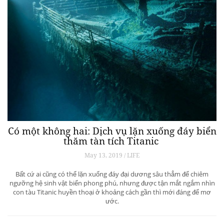
Có một không hai: Dịch vụ lặn xuống đáy biển
thăm tàn tích Titanic
May 13, 2019 / LIFE
Bất cứ ai cũng có thể lặn xuống đáy đại dương sâu thẳm để chiêm
ngưỡng hệ sinh vật biển phong phú, nhưng được tận mắt ngắm nhìn
con tàu Titanic huyền thoại ở khoảng cách gần thì mới đáng để mơ
ước.