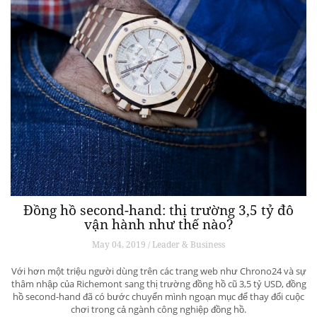
Đồng hồ second-hand: thị trường 3,5 tỷ đô
vận hành như thế nào?
May 04, 2019 / Leader & Business
Với hơn một triệu người dùng trên các trang web như Chrono24 và sự
thâm nhập của Richemont sang thị trường đồng hồ cũ 3,5 tỷ USD, đồng
hồ second-hand đã có bước chuyển mình ngoạn mục để thay đổi cuộc
chơi trong cả ngành công nghiệp đồng hồ.