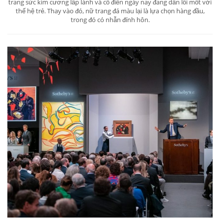
trang sức kim cương lấp lánh và cổ điển ngày nay đang dần lỗi mốt với
thế hệ trẻ. Thay vào đó, nữ trang đá màu lại là lựa chọn hàng đầu,
trong đó có nhẫn đính hôn.