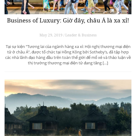
Business of Luxury: Giờ đây, châu Á là xa xỉ!
May 29, 2019 / Leader & Business
Tại sự kiện “Tương lai của ngành hàng xa xỉ: Hội nghị thương mại điện
tử ở châu Á”, được tổ chức tại Hồng Kông bởi Sotheby’s, đã tập hợp
các nhà lãnh đạo hàng đầu trên toàn thế giới để mổ xẻ và thảo luận về
thị trường thương mại điện tử đang tăng […]