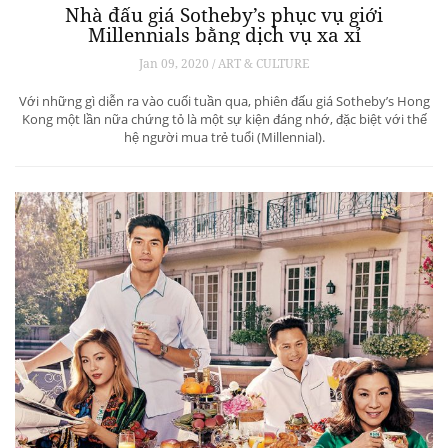
Nhà đấu giá Sotheby’s phục vụ giới
Millennials bằng dịch vụ xa xỉ
Jan 09, 2020 / ART & CULTURE
Với những gì diễn ra vào cuối tuần qua, phiên đấu giá Sotheby’s Hong
Kong một lần nữa chứng tỏ là một sự kiện đáng nhớ, đặc biệt với thế
hệ người mua trẻ tuổi (Millennial).