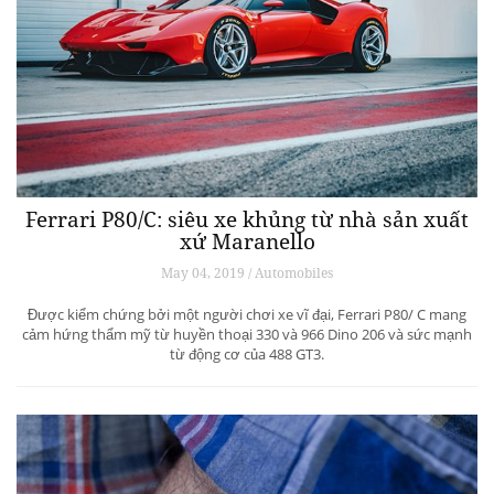
Ferrari P80/C: siêu xe khủng từ ​​nhà sản xuất
xứ Maranello
May 04, 2019 / Automobiles
Được kiểm chứng bởi một người chơi xe vĩ đại, Ferrari P80/ C mang
cảm hứng thẩm mỹ từ huyền thoại 330 và 966 Dino 206 và sức mạnh
từ động cơ của 488 GT3.