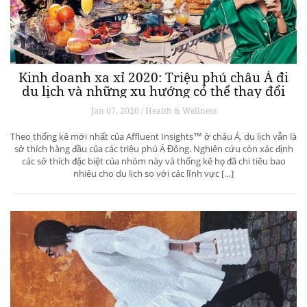
Kinh doanh xa xỉ 2020: Triệu phú châu Á đi
du lịch và những xu hướng có thể thay đổi
ngành du lịch thượng lưu
Jan 07, 2020 / Health & Wellness
Theo thống kê mới nhất của Affluent Insights™ ở châu Á, du lịch vẫn là
sở thích hàng đầu của các triệu phú Á Đông. Nghiên cứu còn xác định
các sở thích đặc biệt của nhóm này và thống kê họ đã chi tiêu bao
nhiêu cho du lịch so với các lĩnh vực […]