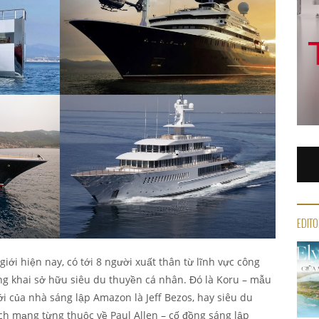
EDITO
iới hiện nay, có tới 8 người xuất thân từ lĩnh vực công
ông khai sở hữu siêu du thuyền cá nhân. Đó là Koru – mẫu
i của nhà sáng lập Amazon là Jeff Bezos, hay siêu du
h mạng từng thuộc về Paul Allen – cố đồng sáng lập