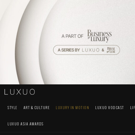
STYLE
ART & CULTURE
LUXURY IN MOTION
LUXUO VODCAST
LI
LUXUO ASIA AWARDS