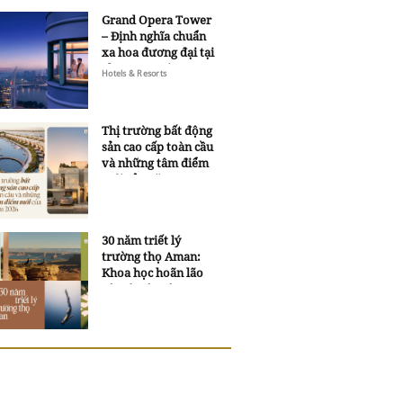
Grand Opera Tower
– Định nghĩa chuẩn
xa hoa đương đại tại
Sheraton Saigon
Hotels & Resorts
Grand Opera Hotel
Thị trường bất động
sản cao cấp toàn cầu
và những tâm điểm
mới của năm 2026
30 năm triết lý
trường thọ Aman:
Khoa học hoãn lão
và trí tuệ ngàn xưa