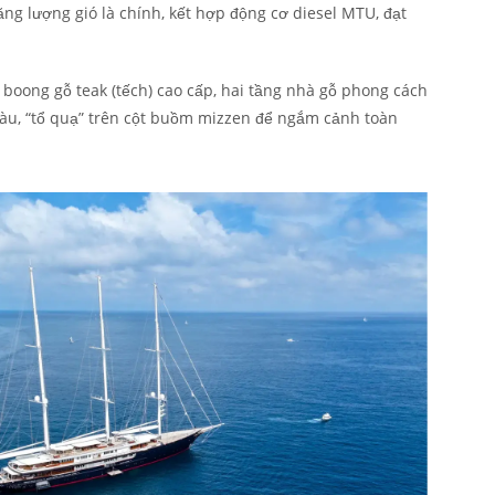
ng lượng gió là chính, kết hợp động cơ diesel MTU, đạt
 boong gỗ teak (tếch) cao cấp, hai tầng nhà gỗ phong cách
 tàu, “tổ quạ” trên cột buồm mizzen để ngắm cảnh toàn