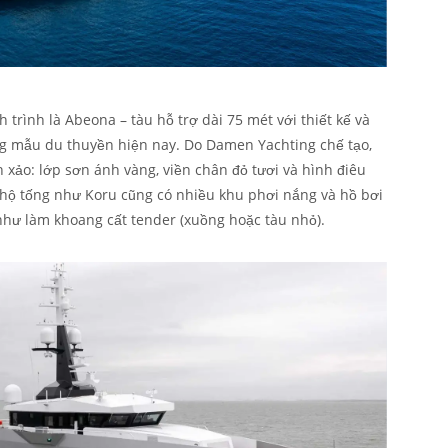
 trình là Abeona – tàu hỗ trợ dài 75 mét với thiết kế và
ng mẫu du thuyền hiện nay. Do Damen Yachting chế tạo,
nh xảo: lớp sơn ánh vàng, viền chân đỏ tươi và hình điêu
u hộ tống như Koru cũng có nhiều khu phơi nắng và hồ bơi
như làm khoang cất tender (xuồng hoặc tàu nhỏ).