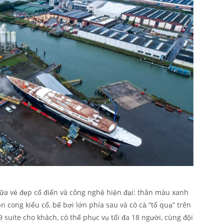
ữa vẻ đẹp cổ điển và công nghệ hiện đại: thân màu xanh
n cong kiểu cổ, bể bơi lớn phía sau và có cả “tổ quạ” trên
suite cho khách, có thể phục vụ tối đa 18 người, cùng đội