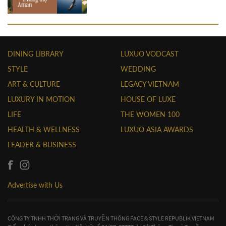
DINING LIBRARY
LUXUO VODCAST
STYLE
WEDDING
ART & CULTURE
LEGACY VIETNAM
LUXURY IN MOTION
HOUSE OF LUXE
LIFE
THE WOMEN 100
HEALTH & WELLNESS
LUXUO ASIA AWARDS
LEADER & BUSINESS
Advertise with Us
CÔNG TY TNHH THỜI TRANG VÀ TRUYỀN THÔNG FACE & STYLE REPUBLIK VIETNAM