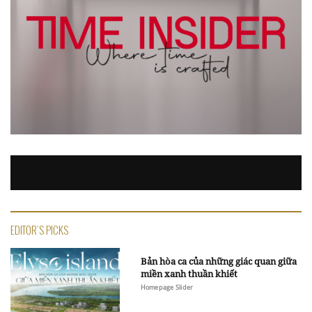
EDITOR'S PICKS
Bản hòa ca của những giác quan giữa
miền xanh thuần khiết
Homepage Slider