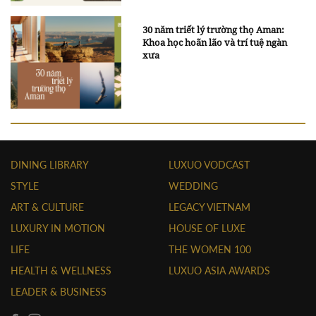
30 năm triết lý trường thọ Aman:
Khoa học hoãn lão và trí tuệ ngàn
xưa
DINING LIBRARY
LUXUO VODCAST
STYLE
WEDDING
ART & CULTURE
LEGACY VIETNAM
LUXURY IN MOTION
HOUSE OF LUXE
LIFE
THE WOMEN 100
HEALTH & WELLNESS
LUXUO ASIA AWARDS
LEADER & BUSINESS