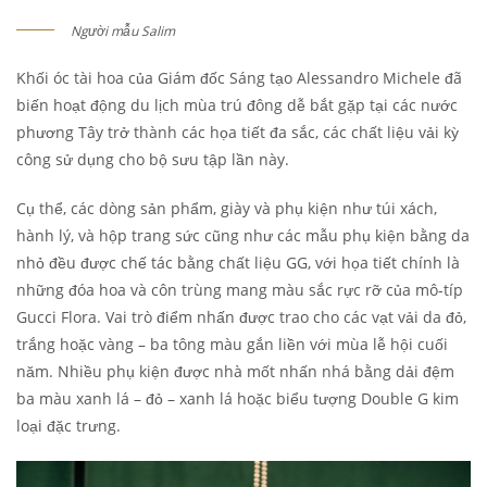
Người mẫu Salim
Khối óc tài hoa của Giám đốc Sáng tạo Alessandro Michele đã
biến hoạt động du lịch mùa trú đông dễ bắt gặp tại các nước
phương Tây trở thành các họa tiết đa sắc, các chất liệu vải kỳ
công sử dụng cho bộ sưu tập lần này.
Cụ thể, các dòng sản phẩm, giày và phụ kiện như túi xách,
hành lý, và hộp trang sức cũng như các mẫu phụ kiện bằng da
nhỏ đều được chế tác bằng chất liệu GG, với họa tiết chính là
những đóa hoa và côn trùng mang màu sắc rực rỡ của mô-típ
Gucci Flora. Vai trò điểm nhấn được trao cho các vạt vải da đỏ,
trắng hoặc vàng – ba tông màu gắn liền với mùa lễ hội cuối
năm. Nhiều phụ kiện được nhà mốt nhấn nhá bằng dải đệm
ba màu xanh lá – đỏ – xanh lá hoặc biểu tượng Double G kim
loại đặc trưng.