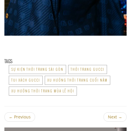
TAGS:
SỰ KIỆN THỜI TRANG SÀI GÒN
THỜI TRANG GUCCI
TUI XÁCH GUCCI
XU HƯỚNG THỜI TRANG CUỐI NĂM
XU HƯỚNG THỜI TRANG MÙA LỄ HỘI
←
Previous
Next
→