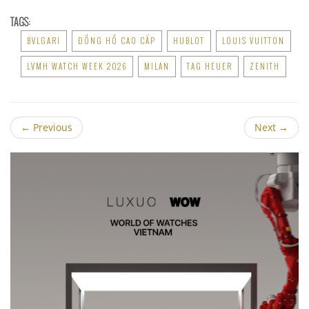
TAGS:
BVLGARI
ĐỒNG HỒ CAO CẤP
HUBLOT
LOUIS VUITTON
LVMH WATCH WEEK 2026
MILAN
TAG HEUER
ZENITH
←
Previous
Next
→