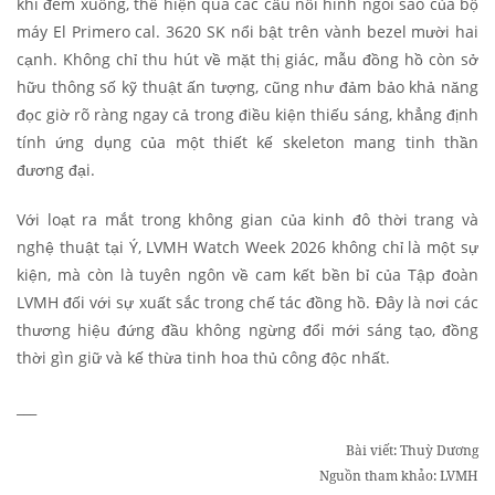
khi đêm xuống, thể hiện qua các cầu nối hình ngôi sao của bộ
máy El Primero cal. 3620 SK nổi bật trên vành bezel mười hai
cạnh. Không chỉ thu hút về mặt thị giác, mẫu đồng hồ còn sở
hữu thông số kỹ thuật ấn tượng, cũng như đảm bảo khả năng
đọc giờ rõ ràng ngay cả trong điều kiện thiếu sáng, khẳng định
tính ứng dụng của một thiết kế skeleton mang tinh thần
đương đại.
Với loạt ra mắt trong không gian của kinh đô thời trang và
nghệ thuật tại Ý, LVMH Watch Week 2026 không chỉ là một sự
kiện, mà còn là tuyên ngôn về cam kết bền bỉ của Tập đoàn
LVMH đối với sự xuất sắc trong chế tác đồng hồ. Đây là nơi các
thương hiệu đứng đầu không ngừng đổi mới sáng tạo, đồng
thời gìn giữ và kế thừa tinh hoa thủ công độc nhất.
___
Bài viết: Thuỳ Dương
Nguồn tham khảo: LVMH