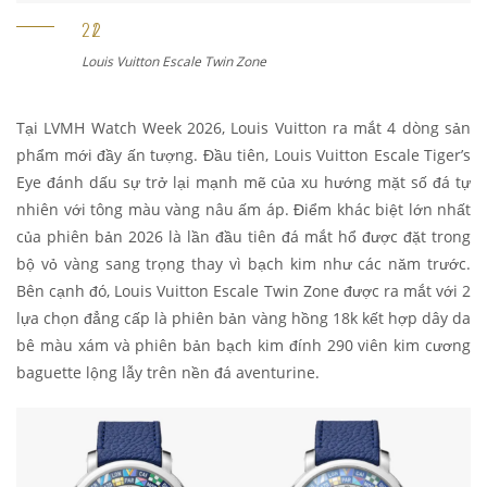
Louis Vuitton Escale Tiger’s Eye
Tại LVMH Watch Week 2026, Louis Vuitton ra mắt 4 dòng sản
phẩm mới đầy ấn tượng. Đầu tiên, Louis Vuitton Escale Tiger’s
Eye đánh dấu sự trở lại mạnh mẽ của xu hướng mặt số đá tự
nhiên với tông màu vàng nâu ấm áp. Điểm khác biệt lớn nhất
của phiên bản 2026 là lần đầu tiên đá mắt hổ được đặt trong
bộ vỏ vàng sang trọng thay vì bạch kim như các năm trước.
Bên cạnh đó, Louis Vuitton Escale Twin Zone được ra mắt với 2
lựa chọn đẳng cấp là phiên bản vàng hồng 18k kết hợp dây da
bê màu xám và phiên bản bạch kim đính 290 viên kim cương
baguette lộng lẫy trên nền đá aventurine.