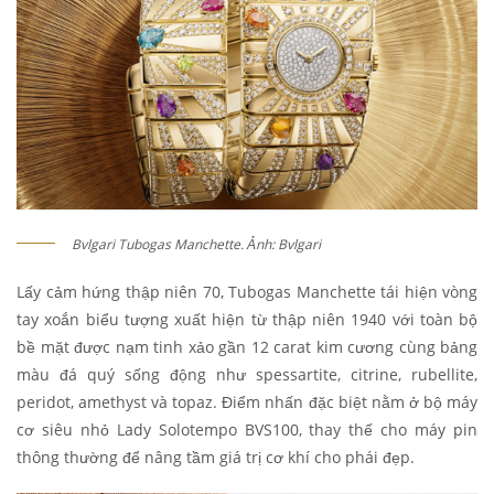
Bvlgari Tubogas Manchette. Ảnh: Bvlgari
Lấy cảm hứng thập niên 70, Tubogas Manchette tái hiện vòng
tay xoắn biểu tượng xuất hiện từ thập niên 1940 với toàn bộ
bề mặt được nạm tinh xảo gần 12 carat kim cương cùng bảng
màu đá quý sống động như spessartite, citrine, rubellite,
peridot, amethyst và topaz. Điểm nhấn đặc biệt nằm ở bộ máy
cơ siêu nhỏ Lady Solotempo BVS100, thay thế cho máy pin
thông thường để nâng tầm giá trị cơ khí cho phái đẹp.