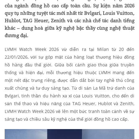
của ngành đồng hồ cao cấp toàn cầu. Sự kiện năm 2026
quy tụ những tuyệt tác mới nhất từ Bvlgari, Louis Vuitton,
Hublot, TAG Heuer, Zenith và các nhà chế tác danh tiếng
khác –
dung hoà giữa kỹ nghệ bậc thầy cùng nghệ thuật
đương đại
.
LVMH Watch Week 2026 vừ diễn ra tại Milan từ 20 đến
22/01/2026, với sự góp mặt của hàng loạt thương hiệu đồng
hồ hàng đầu thế giới. Giữa bối cảnh giao thoa giữa truyền
thống và hiện đại, mỗi thương hiệu thuộc LVMH mang đến
một nét đặc trưng riêng, được dẫn dắt bởi tay nghề thủ công
xuất chúng và tư duy sáng tạo. Từ di sản La Mã trứ danh của
Bvlgari, tinh thần du hành xa xỉ của Louis Vuitton, cho đến di
sản thể thao và hiệu năng của TAG Heuer, Hublot và Zenith,
LVMH Watch Week 2026 vẽ lên một bức tranh toàn cảnh về sự
sáng tạo và chiều sâu kỹ nghệ của thế giới đồng hồ cao cấp.