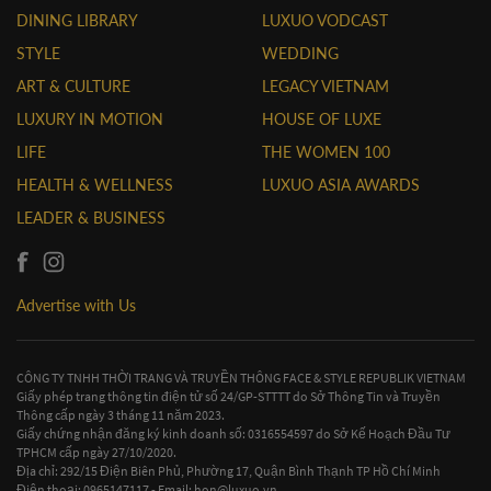
DINING LIBRARY
LUXUO VODCAST
STYLE
WEDDING
ART & CULTURE
LEGACY VIETNAM
LUXURY IN MOTION
HOUSE OF LUXE
LIFE
THE WOMEN 100
HEALTH & WELLNESS
LUXUO ASIA AWARDS
LEADER & BUSINESS
Advertise with Us
CÔNG TY TNHH THỜI TRANG VÀ TRUYỀN THÔNG FACE & STYLE REPUBLIK VIETNAM
Giấy phép trang thông tin điện tử số 24/GP-STTTT do Sở Thông Tin và Truyền
Thông cấp ngày 3 tháng 11 năm 2023.
Giấy chứng nhận đăng ký kinh doanh số: 0316554597 do Sở Kế Hoạch Đầu Tư
TPHCM cấp ngày 27/10/2020.
Địa chỉ: 292/15 Điện Biên Phủ, Phường 17, Quận Bình Thạnh TP Hồ Chí Minh
Điện thoại: 0965147117 - Email:
hon@luxuo.vn