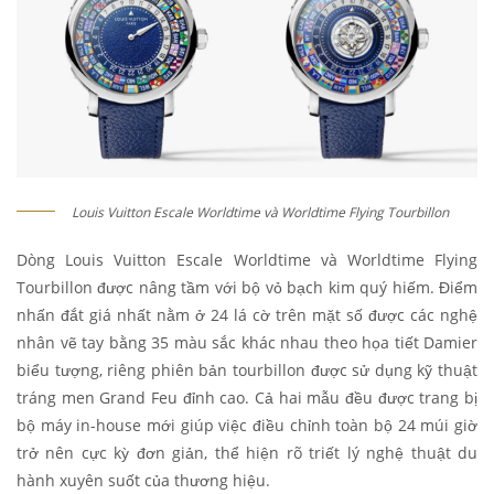
Louis Vuitton Escale Worldtime và Worldtime Flying Tourbillon
Dòng Louis Vuitton Escale Worldtime và Worldtime Flying
Tourbillon được nâng tầm với bộ vỏ bạch kim quý hiếm. Điểm
nhấn đắt giá nhất nằm ở 24 lá cờ trên mặt số được các nghệ
nhân vẽ tay bằng 35 màu sắc khác nhau theo họa tiết Damier
biểu tượng, riêng phiên bản tourbillon được sử dụng kỹ thuật
tráng men Grand Feu đỉnh cao. Cả hai mẫu đều được trang bị
bộ máy in-house mới giúp việc điều chỉnh toàn bộ 24 múi giờ
trở nên cực kỳ đơn giản, thể hiện rõ triết lý nghệ thuật du
hành xuyên suốt của thương hiệu.