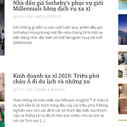
Nhà đấu giá Sotheby’s phục vụ giới
Millennials bằng dịch vụ xa xỉ
Jan 09, 2020 / ART & CULTURE
Với những gì diễn ra vào cuối tuần qua, phiên đấu giá
Sotheby’s Hong Kong một lần nữa chứng tỏ là một sự
kiện đáng nhớ, đặc biệt với thế hệ người mua trẻ tuổi
(Millennial).
Kinh doanh xa xỉ 2020: Triệu phú
châu Á đi du lịch và những xu
hướng có thể thay đổi ngành du
Jan 07, 2020 / Health & Wellness
lịch thượng lưu
Theo thống kê mới nhất của Affluent Insights™ ở châu Á,
du lịch vẫn là sở thích hàng đầu của các triệu phú Á Đông.
Nghiên cứu còn xác định các sở thích đặc biệt của nhóm
này và thống kê họ đã chi tiêu bao nhiêu cho du lịch so
với các lĩnh vực […]