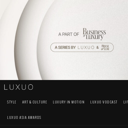
STYLE
ART & CULTURE
LUXURY IN MOTION
LUXUO VODCAST
LI
LUXUO ASIA AWARDS