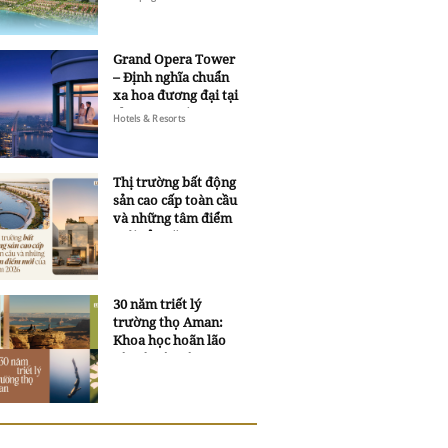
Grand Opera Tower
– Định nghĩa chuẩn
xa hoa đương đại tại
Sheraton Saigon
Hotels & Resorts
Grand Opera Hotel
Thị trường bất động
sản cao cấp toàn cầu
và những tâm điểm
mới của năm 2026
30 năm triết lý
trường thọ Aman:
Khoa học hoãn lão
và trí tuệ ngàn xưa