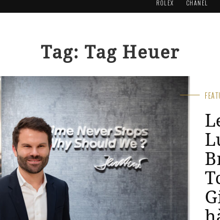
ROLEX
CHANEL
Tag: Tag Heuer
FEA
T
t
g
h
S
Jun 2