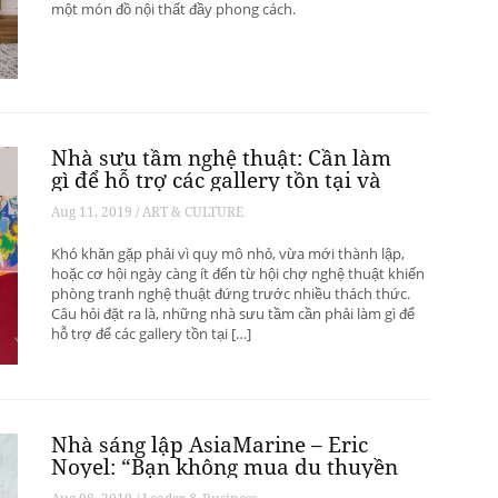
một món đồ nội thất đầy phong cách.
Nhà sưu tầm nghệ thuật: Cần làm
gì để hỗ trợ các gallery tồn tại và
phát triển? – Phần 1
Aug 11, 2019 / ART & CULTURE
Khó khăn gặp phải vì quy mô nhỏ, vừa mới thành lập,
hoặc cơ hội ngày càng ít đến từ hội chợ nghệ thuật khiến
phòng tranh nghệ thuật đứng trước nhiều thách thức.
Câu hỏi đặt ra là, những nhà sưu tầm cần phải làm gì để
hỗ trợ để các gallery tồn tại […]
Nhà sáng lập AsiaMarine – Eric
Noyel: “Bạn không mua du thuyền
để đầu tư sinh lời”