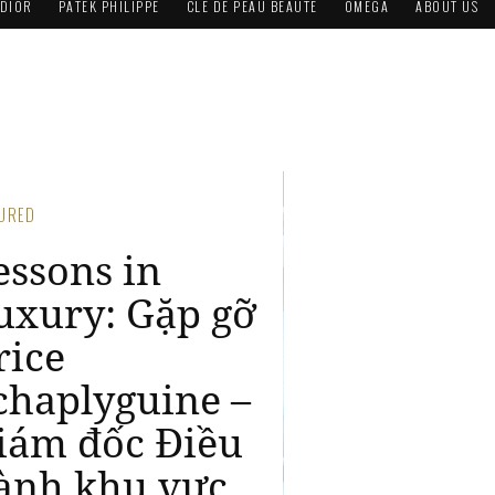
DIOR
PATEK PHILIPPE
CLÉ DE PEAU BEAUTÉ
OMEGA
ABOUT US
TURED
AG Heuer giới
hiệu không
ian thương
iệu mới tại
aigon Centre
9, 2026 / Leader & Business