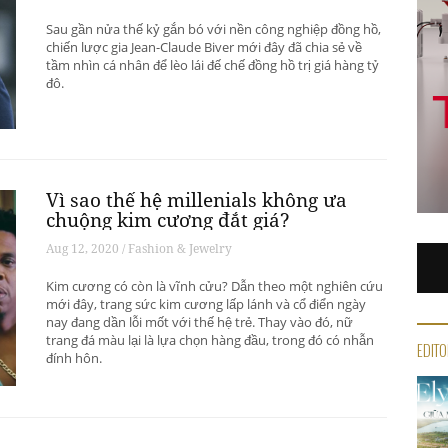
Sau gần nửa thế kỷ gắn bó với nền công nghiệp đồng hồ,
chiến lược gia Jean-Claude Biver mới đây đã chia sẻ về
tầm nhìn cá nhân để lèo lái đế chế đồng hồ trị giá hàng tỷ
đô.
Vì sao thế hệ millenials không ưa
chuộng kim cương đắt giá?
Aug 12, 2020 / Fashion & Jewelry
Kim cương có còn là vĩnh cửu? Dẫn theo một nghiên cứu
mới đây, trang sức kim cương lấp lánh và cổ điển ngày
nay đang dần lỗi mốt với thế hệ trẻ. Thay vào đó, nữ
trang đá màu lại là lựa chọn hàng đầu, trong đó có nhẫn
EDITO
đính hôn.