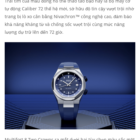
Trái tim của mẫu đồng hồ thể thao táo bạo này là bộ máy cơ
tự động Caliber 72 thế hệ mới, sở hữu độ tin cậy vượt trội nhờ
trang bị lò xo cân bằng Nivachron™ công nghệ cao, đảm bảo
khả năng kháng từ và chống sốc vượt trội cùng mức năng
lượng dự trữ lên đến 72 giờ.
Multifort 8 Two Crowns ra mắt dưới hai tùy chọn màu sắc mặt