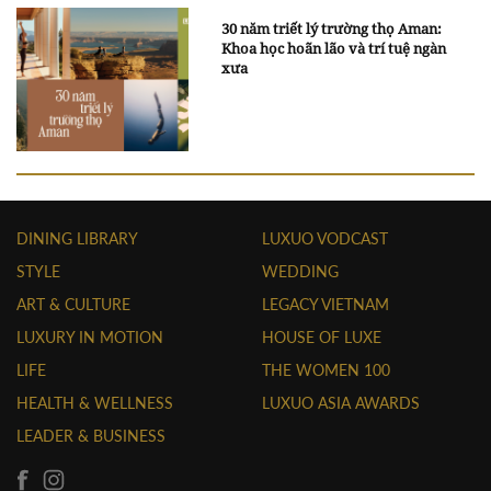
30 năm triết lý trường thọ Aman:
Khoa học hoãn lão và trí tuệ ngàn
xưa
DINING LIBRARY
LUXUO VODCAST
STYLE
WEDDING
ART & CULTURE
LEGACY VIETNAM
LUXURY IN MOTION
HOUSE OF LUXE
LIFE
THE WOMEN 100
HEALTH & WELLNESS
LUXUO ASIA AWARDS
LEADER & BUSINESS