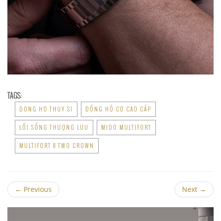
TAGS:
DONG HO THUY SI
ĐỒNG HỒ CƠ CAO CẤP
LỐI SỐNG THƯỢNG LƯU
MIDO MULTIFORT
MULTIFORT 8 TWO CROWN
←
Previous
Next
→