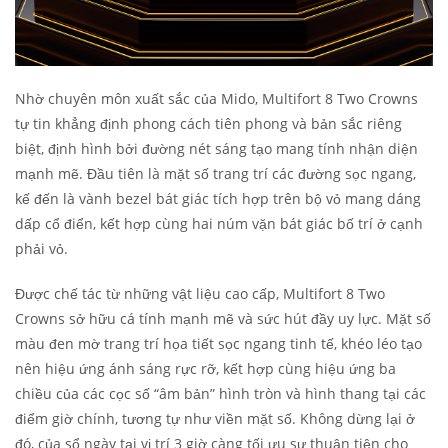
Nhờ chuyên môn xuất sắc của Mido, Multifort 8 Two Crowns
tự tin khẳng định phong cách tiên phong và bản sắc riêng
biệt, định hình bởi đường nét sáng tạo mang tính nhận diện
mạnh mẽ. Đầu tiên là mặt số trang trí các đường sọc ngang,
kế đến là vành bezel bát giác tích hợp trên bộ vỏ mang dáng
dấp cổ điển, kết hợp cùng hai núm vặn bát giác bố trí ở cạnh
phải vỏ.
Được chế tác từ những vật liệu cao cấp, Multifort 8 Two
Crowns sở hữu cá tính mạnh mẽ và sức hút đầy uy lực. Mặt số
màu đen mờ trang trí họa tiết sọc ngang tinh tế, khéo léo tạo
nên hiệu ứng ánh sáng rực rỡ, kết hợp cùng hiệu ứng ba
chiều của các cọc số “âm bản” hình tròn và hình thang tại các
điểm giờ chính, tương tự như viền mặt số. Không dừng lại ở
đó, của sổ ngày tại vị trí 3 giờ càng tối ưu sự thuận tiện cho