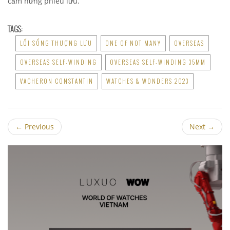
cảm hứng phiêu lưu.
TAGS:
LỐI SỐNG THƯỢNG LƯU
ONE OF NOT MANY
OVERSEAS
OVERSEAS SELF-WINDING
OVERSEAS SELF-WINDING 35MM
VACHERON CONSTANTIN
WATCHES & WONDERS 2023
←
Previous
Next
→