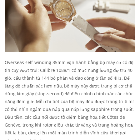
Overseas self-winding 35mm vận hành bằng bộ máy cơ có độ
tin cậy vượt trội: Calibre 1088/1 có mức năng lượng dự trữ 40
giờ, cấu thành từ 144 bộ phận và dao động ở tần số 4Hz. Để
tăng độ chuẩn xác hơn nữa, bộ máy này được trang bị cơ chế
dừng kim giây (stop-second) để điều chỉnh chính xác các chức
năng đếm giờ. Mỗi chi tiết của bộ máy đều được trang trí tỉ mỉ
có thể nhìn ngắm qua nắp qua nắp lưng sapphire trong suốt.
Đầu tiền, các cầu nối được tô điểm bằng hoạ tiết Côtes de
Genève, trong khi rotor điêu khắc từ vàng và trang hoàng hoạ
tiết la bàn, dựng lên một màn trình diễn vĩnh cửu khơi gợi