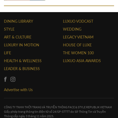
DINING LIBRARY
LUXUO VODCAST
STYLE
WEDDING
ART & CULTURE
LEGACY VIETNAM
LUXURY IN MOTION
HOUSE OF LUXE
LIFE
THE WOMEN 100
HEALTH & WELLNESS
LUXUO ASIA AWARDS
LEADER & BUSINESS
Advertise with Us
CÔNG TY TNHH THỜI TRANG VÀ TRUYỀN THÔNG FACE & STYLE REPUBLIK VIETNAM
Giấy phép trang thông tin điện tử số 24/GP-STTTT do Sở Thông Tin và Truyền
Thông cấp ngày 3 tháng 11 năm 2023.