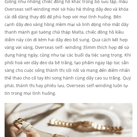
Giống như những chiếc đồng hồ khác trong bộ sưu tập, mẫu
Overseas self-winding mới sở hữu hệ thống dây đeo và khóa
cài dễ dàng thay đổi để phù hợp với mọi tình huống. Bên
cạnh dây đeo vàng hồng mềm mại và linh động nhờ mắt dây
thanh mảnh gợi tưởng chữ thập Malta, chiếc đồng hồ kiều
diễm này còn đi kèm hai dây đeo bổ sung. Qua cách kết hợp
vàng với vàng, Overseas self- winding 35mm thích hợp để sử
dụng hàng ngày, cũng như tại các buổi dạ tiệc sang trọng. Khi
phối hoà với dây đeo da bê trắng, tạo phẩm ngay lập tức sẵn
sàng cho cuộc sống thành thị sôi nổi và mang đến điểm nhấn
thể thao cho cổ tay khi song hành cùng dây cao su trắng. Quý
phái, thành thị hay phiêu lưu, Overseas self-winding luôn tự
tin trong mọi tình huống.