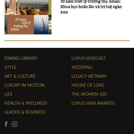
30 năm triết lý trường thọ Aman:
Khoa học hoãn lão và trí tuệ ngàn
xưa
DINING LIBRARY
LUXUO VODCAST
STYLE
WEDDING
ART & CULTURE
LEGACY VIETNAM
LUXURY IN MOTION
HOUSE OF LUXE
LIFE
THE WOMEN 100
HEALTH & WELLNESS
LUXUO ASIA AWARDS
LEADER & BUSINESS