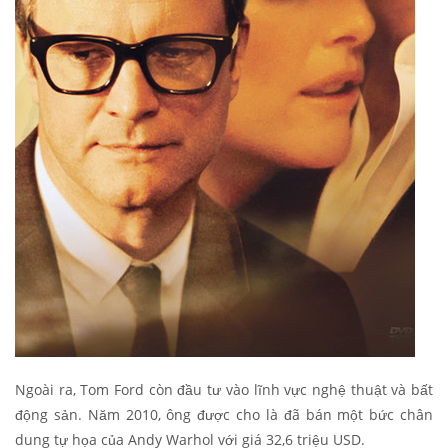
Ngoài ra, Tom Ford còn đầu tư vào lĩnh vực nghệ thuật và bất
động sản. Năm 2010, ông được cho là đã bán một bức chân
dung tự họa của Andy Warhol với giá 32,6 triệu USD.