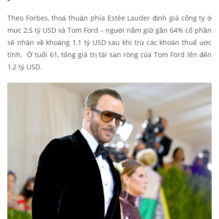
Theo Forbes, thoả thuận phía Estée Lauder định giá công ty ở
mức 2,5 tỷ USD và Tom Ford – người nắm giữ gần 64% cổ phần
sẽ nhận về khoảng 1,1 tỷ USD sau khi trừ các khoản thuế ước
tính. Ở tuổi 61, tổng giá trị tài sản ròng của Tom Ford lên đến
1,2 tỷ USD.