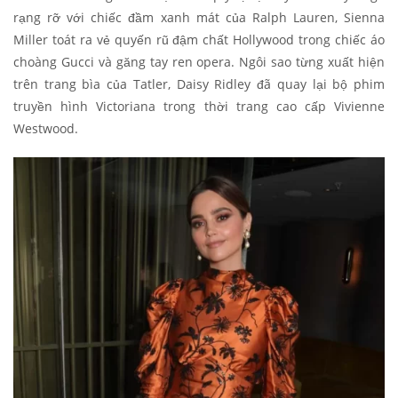
rạng rỡ với chiếc đầm xanh mát của Ralph Lauren, Sienna
Miller toát ra vẻ quyến rũ đậm chất Hollywood trong chiếc áo
choàng Gucci và găng tay ren opera. Ngôi sao từng xuất hiện
trên trang bìa của Tatler, Daisy Ridley đã quay lại bộ phim
truyền hình Victoriana trong thời trang cao cấp Vivienne
Westwood.