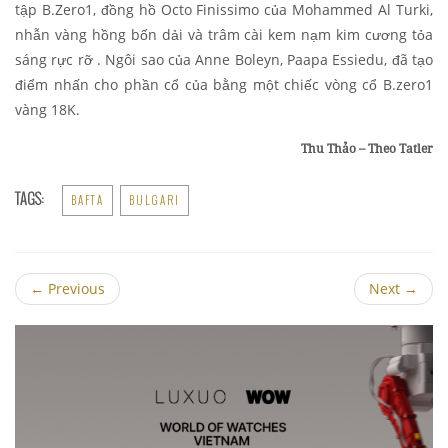
tập B.Zero1, đồng hồ Octo Finissimo của Mohammed Al Turki,
nhẫn vàng hồng bốn dải và trâm cài kem nạm kim cương tỏa
sáng rực rỡ . Ngôi sao của Anne Boleyn, Paapa Essiedu, đã tạo
điểm nhấn cho phần cổ của bằng một chiếc vòng cổ B.zero1
vàng 18K.
Thu Thảo – Theo Tatler
TAGS:
BAFTA
BULGARI
←
Previous
Next
→