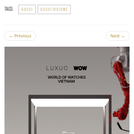
TAGS:
GUCCI
GUCCI VISIONS
←
Previous
Next
→