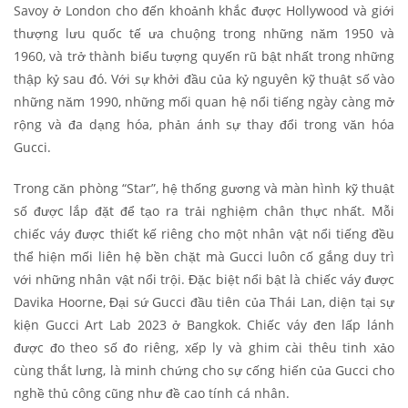
Savoy ở London cho đến khoảnh khắc được Hollywood và giới
thượng lưu quốc tế ưa chuộng trong những năm 1950 và
1960, và trở thành biểu tượng quyến rũ bật nhất trong những
thập kỷ sau đó. Với sự khởi đầu của kỷ nguyên kỹ thuật số vào
những năm 1990, những mối quan hệ nổi tiếng ngày càng mở
rộng và đa dạng hóa, phản ánh sự thay đổi trong văn hóa
Gucci.
Trong căn phòng “Star”, hệ thống gương và màn hình kỹ thuật
số được lắp đặt để tạo ra trải nghiệm chân thực nhất. Mỗi
chiếc váy được thiết kế riêng cho một nhân vật nổi tiếng đều
thể hiện mối liên hệ bền chặt mà Gucci luôn cố gắng duy trì
với những nhân vật nổi trội. Đặc biệt nổi bật là chiếc váy được
Davika Hoorne, Đại sứ Gucci đầu tiên của Thái Lan, diện tại sự
kiện Gucci Art Lab 2023 ở Bangkok. Chiếc váy đen lấp lánh
được đo theo số đo riêng, xếp ly và ghim cài thêu tinh xảo
cùng thắt lưng, là minh chứng cho sự cống hiến của Gucci cho
nghề thủ công cũng như đề cao tính cá nhân.