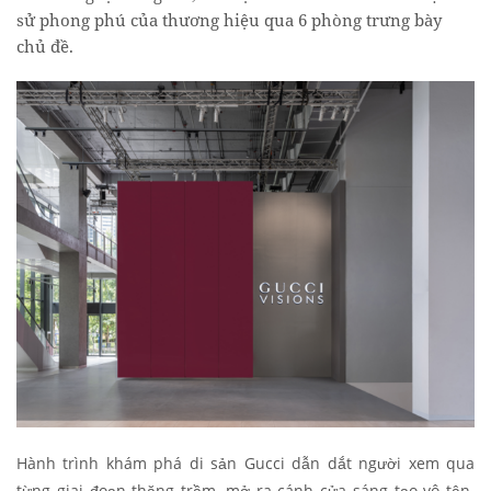
sử phong phú của thương hiệu qua 6 phòng trưng bày
chủ đề.
Hành trình khám phá di sản Gucci dẫn dắt người xem qua
từng giai đoạn thăng trầm, mở ra cánh cửa sáng tạo vô tận.