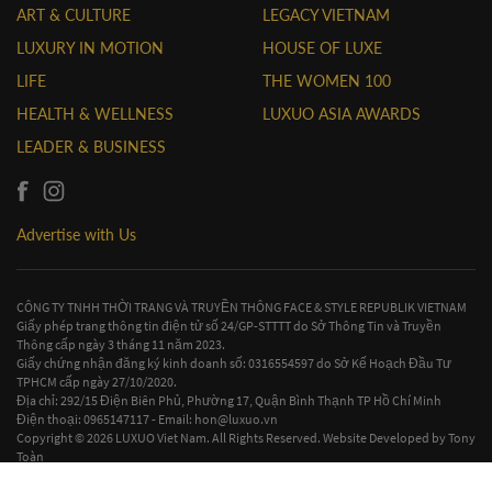
ART & CULTURE
LEGACY VIETNAM
LUXURY IN MOTION
HOUSE OF LUXE
LIFE
THE WOMEN 100
HEALTH & WELLNESS
LUXUO ASIA AWARDS
LEADER & BUSINESS
Advertise with Us
CÔNG TY TNHH THỜI TRANG VÀ TRUYỀN THÔNG FACE & STYLE REPUBLIK VIETNAM
Giấy phép trang thông tin điện tử số 24/GP-STTTT do Sở Thông Tin và Truyền
Thông cấp ngày 3 tháng 11 năm 2023.
Giấy chứng nhận đăng ký kinh doanh số: 0316554597 do Sở Kế Hoạch Đầu Tư
TPHCM cấp ngày 27/10/2020.
Địa chỉ: 292/15 Điện Biên Phủ, Phường 17, Quận Bình Thạnh TP Hồ Chí Minh
Điện thoại: 0965147117 - Email:
hon@luxuo.vn
Copyright © 2026 LUXUO Viet Nam. All Rights Reserved. Website Developed by
Tony
Toàn
Contact Us
|
Terms & Conditions
|
Privacy Policy