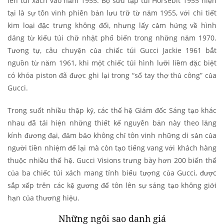
lên túi xách vào năm 1955. Bộ sưu tập túi Horsebit 1955 hiện
tại là sự tôn vinh phiên bản lưu trữ từ năm 1955, với chi tiết
kim loại đặc trưng không đổi, nhưng lấy cảm hứng về hình
dáng từ kiểu túi chữ nhật phổ biến trong những năm 1970.
Tương tự, câu chuyện của chiếc túi Gucci Jackie 1961 bắt
nguồn từ năm 1961, khi một chiếc túi hình lưỡi liềm đặc biệt
có khóa piston đã được ghi lại trong “sổ tay thợ thủ công” của
Gucci.
Trong suốt nhiều thập kỷ, các thế hệ Giám đốc Sáng tạo khác
nhau đã tái hiện những thiết kế nguyên bản này theo lăng
kính đương đại, đảm bảo không chỉ tôn vinh những di sản của
người tiền nhiệm để lại mà còn tạo tiếng vang với khách hàng
thuộc nhiều thế hệ. Gucci Visions trưng bày hơn 200 biến thể
của ba chiếc túi xách mang tính biểu tượng của Gucci, được
sắp xếp trên các kệ gương để tôn lên sự sáng tạo không giới
hạn của thương hiệu.
Những ngôi sao danh giá