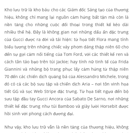
Kho lưu trữ là kho báu cho các Giám đốc Sáng tạo của thương
hiệu, không chỉ mang lại nguồn cảm hứng bất tận mà còn là
nền tảng cho những cuộc đối thoại trong thiết kế kéo dài
nhiều thế hệ. Đây là không gian nơi những dấu ấn đặc trưng
của Gucci được ra đời và tái hiện: từ họa tiết Flora mang tính
biểu tượng trên những chiếc váy phom dáng thập niên 60 cho
đến sự gợi cảm nổi tiếng của Tom Ford, với các thiết kế ren và
cách tân táo bạo trên túi Jackie; hay tính nữ tinh tế của Frida
Giannini và những bộ trang phục lấy cảm hứng từ thập niên
70 đến các chiến dịch quảng bá của Alessandro Michele, trong
đó có cả các bộ sưu tập và chiến dịch Aria – nơi tôn vinh họa
tiết GG và sọc Web Stripe đặc trưng. Từ họa tiết ngựa đến bộ
sưu tập đầu tay Gucci Ancora của Sabato De Sarno, nơi những
thiết kế đặc trưng như túi Bamboo và giày lười Horsebit được
hồi sinh với phong cách đương đại.
Như vậy, kho lưu trữ vẫn là nền tảng của thương hiệu, không