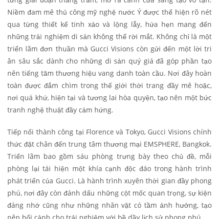
Niềm đam mê thủ công mỹ nghệ nước Ý được thể hiện rõ nét
qua từng thiết kế tinh xảo và lộng lẫy, hứa hẹn mang đến
những trải nghiệm di sản không thể rời mắt. Không chỉ là một
triển lãm đơn thuần mà Gucci Visions còn gửi đến một lời tri
ân sâu sắc dành cho những di sản quý giá đã góp phần tạo
nên tiếng tăm thương hiệu vang danh toàn cầu. Nơi đây hoàn
toàn được đắm chìm trong thế giới thời trang đầy mê hoặc,
nơi quá khứ, hiện tại và tương lai hòa quyện, tạo nên một bức
tranh nghệ thuật đầy cảm hứng.
Tiếp nối thành công tại Florence và Tokyo, Gucci Visions chính
thức đặt chân đến trung tâm thương mại EMSPHERE, Bangkok.
Triển lãm bao gồm sáu phòng trưng bày theo chủ đề, mỗi
phòng lại tái hiện một khía cạnh độc đáo trong hành trình
phát triển của Gucci. Là hành trình xuyên thời gian đầy phong
phú, nơi đây còn đánh dấu những cột mốc quan trọng, sự kiện
đáng nhớ cũng như những nhân vật có tầm ảnh hưởng, tạo
nên bối cảnh cho trải nghiệm với bề dầy lịch sử phong phú.