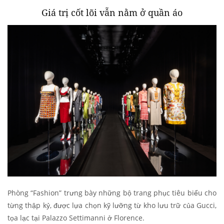
Giá trị cốt lõi vẫn nằm ở quần áo
Phòng “Fashion” trưng bày những bộ trang phục tiêu biểu cho
từng thập kỷ, được lựa chọn kỹ lưỡng từ kho lưu trữ của Gucci,
tọa lạc tại Palazzo Settimanni ở Florence.