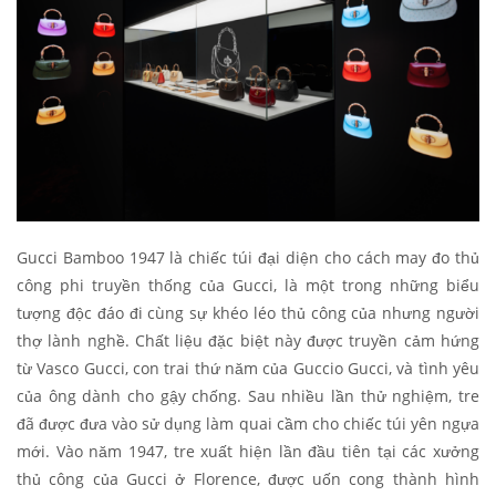
Gucci Bamboo 1947 là chiếc túi đại diện cho cách may đo thủ
công phi truyền thống của Gucci, là một trong những biểu
tượng độc đáo đi cùng sự khéo léo thủ công của nhưng người
thợ lành nghề. Chất liệu đặc biệt này được truyền cảm hứng
từ Vasco Gucci, con trai thứ năm của Guccio Gucci, và tình yêu
của ông dành cho gậy chống. Sau nhiều lần thử nghiệm, tre
đã được đưa vào sử dụng làm quai cầm cho chiếc túi yên ngựa
mới. Vào năm 1947, tre xuất hiện lần đầu tiên tại các xưởng
thủ công của Gucci ở Florence, được uốn cong thành hình