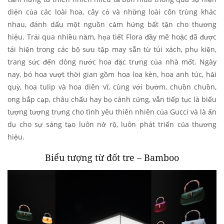
diện của các loài hoa, cây cỏ và những loài côn trùng khác
nhau, đánh dấu một nguồn cảm hứng bất tận cho thương
hiệu. Trải qua nhiều năm, họa tiết Flora đầy mê hoặc đã được
tái hiện trong các bộ sưu tập may sẵn từ túi xách, phụ kiện,
trang sức đến dòng nước hoa đặc trưng của nhà mốt. Ngày
nay, bó hoa vượt thời gian gồm hoa loa kèn, hoa anh túc, hải
quỳ, hoa tulip và hoa diên vĩ, cùng với bướm, chuồn chuồn,
ong bắp cạp, châu chấu hay bọ cánh cứng, vẫn tiếp tục là biểu
tượng tượng trưng cho tình yêu thiên nhiên của Gucci và là ẩn
dụ cho sự sáng tạo luôn nở rộ, luôn phát triển của thương
hiệu.
Biểu tượng từ đốt tre – Bamboo