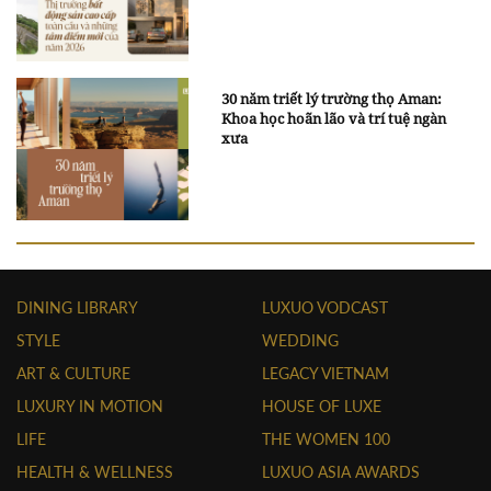
30 năm triết lý trường thọ Aman:
Khoa học hoãn lão và trí tuệ ngàn
xưa
DINING LIBRARY
LUXUO VODCAST
STYLE
WEDDING
ART & CULTURE
LEGACY VIETNAM
LUXURY IN MOTION
HOUSE OF LUXE
LIFE
THE WOMEN 100
HEALTH & WELLNESS
LUXUO ASIA AWARDS