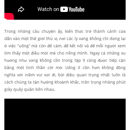
Trong những câu chuyện ấy, kiến thức trở thành cánh cửa
dẫn vào một thế giới thú vị, nơi các ly vang không chỉ dừng lại
ở việc “uống” mà còn để cảm, để kết nối và để mỗi người xem
tìm thấy một điều mới mẻ cho riêng mình. Ngay cả những xu
hướng như vang không cồn trong tập 9 cũng được tiếp cận
bằng một tinh thần cởi mở. Uống ít cồn hơn không đồng
nghĩa với niềm vui vơi đi, bởi điều quan trọng nhất luôn là
cách chúng ta tận hưởng khoảnh khắc, trân trọng những phút
giây quây quần bên nhau.