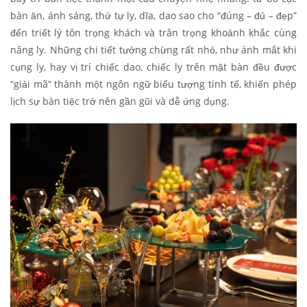
bàn ăn, ánh sáng, thứ tự ly, dĩa, dao sao cho “đúng – đủ – đẹp”
đến triết lý tôn trọng khách và trân trọng khoảnh khắc cùng
nâng ly. Những chi tiết tưởng chừng rất nhỏ, như ánh mắt khi
cụng ly, hay vị trí chiếc dao, chiếc ly trên mặt bàn đều được
“giải mã” thành một ngôn ngữ biểu tượng tinh tế, khiến phép
lịch sự bàn tiệc trở nên gần gũi và dễ ứng dụng.