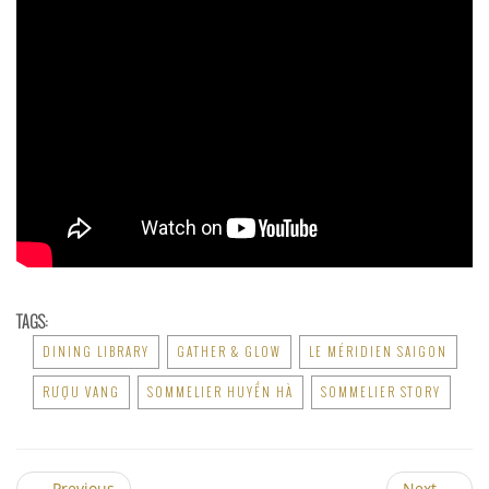
TAGS:
DINING LIBRARY
GATHER & GLOW
LE MÉRIDIEN SAIGON
RƯỢU VANG
SOMMELIER HUYỀN HÀ
SOMMELIER STORY
←
Previous
Next
→