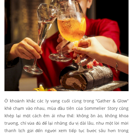
Ở khoảnh khắc các ly vang cuối cùng trong “Gather & Glow”
khẽ chạm vào nhau, mùa đầu tiên của Sommelier Story cũng
khép lại một cách êm ái như thế: không ồn ào, không khoa
trương, chỉ vừa đủ để lại những dư vị dài lâu, như một lời mời
thanh lịch gửi đến người xem tiếp tục bước sâu hơn trong