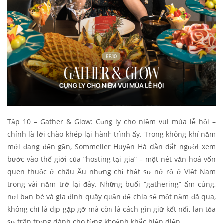
Tập 10 – Gather & Glow: Cụng ly cho niềm vui mùa lễ hội –
chính là lời chào khép lại hành trình ấy. Trong không khí năm
mới đang đến gần, Sommelier Huyền Hà dẫn dắt người xem
bước vào thế giới của “hosting tại gia” – một nét văn hoá vốn
quen thuộc ở châu Âu nhưng chỉ thật sự nở rộ ở Việt Nam
trong vài năm trở lại đây. Những buổi “gathering” ấm cúng,
nơi bạn bè và gia đình quây quần để chia sẻ một năm đã qua,
không chỉ là dịp gặp gỡ mà còn là cách gìn giữ kết nối, lan tỏa
sự trân trọng dành cho từng khoảnh khắc hiện diện.