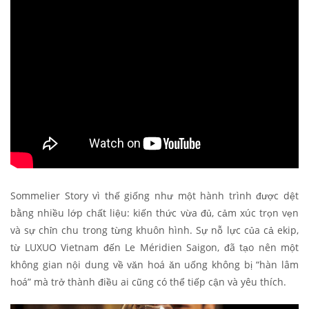
Sommelier Story vì thế giống như một hành trình được dệt
bằng nhiều lớp chất liệu: kiến thức vừa đủ, cảm xúc trọn vẹn
và sự chỉn chu trong từng khuôn hình. Sự nỗ lực của cả ekip,
từ LUXUO Vietnam đến Le Méridien Saigon, đã tạo nên một
không gian nội dung về văn hoá ăn uống không bị “hàn lâm
hoá” mà trở thành điều ai cũng có thể tiếp cận và yêu thích.