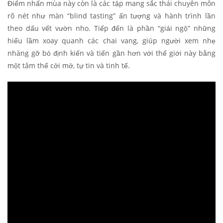
Điểm nhấn mùa này còn là các tập mang sắc thái chuyên môn
rõ nét như màn “blind tasting” ấn tượng và hành trình lần
theo dấu vết vườn nho. Tiếp đến là phần “giải ngộ” những
hiểu lầm xoay quanh các chai vang, giúp người xem nhẹ
nhàng gỡ bỏ định kiến và tiến gần hơn với thế giới này bằng
một tâm thế cởi mở, tự tin và tinh tế.