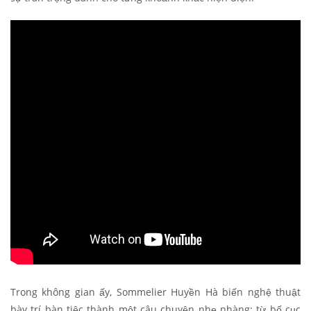
Trong không gian ấy, Sommelier Huyền Hà biến nghệ thuật
bày trí bàn tiệc thành một câu chuyện nhẹ nhàng: từ bố cục