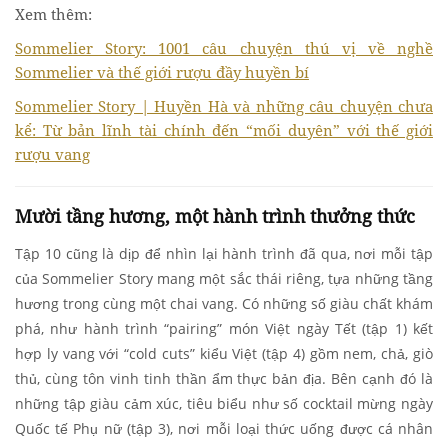
Xem thêm:
Sommelier Story: 1001 câu chuyện thú vị về nghề
Sommelier và thế giới rượu đầy huyền bí
Sommelier Story | Huyền Hà và những câu chuyện chưa
kể: Từ bản lĩnh tài chính đến “mối duyên” với thế giới
rượu vang
Mười tầng hương, một hành trình thưởng thức
Tập 10 cũng là dịp để nhìn lại hành trình đã qua, nơi mỗi tập
của Sommelier Story mang một sắc thái riêng, tựa những tầng
hương trong cùng một chai vang. Có những số giàu chất khám
phá, như hành trình “pairing” món Việt ngày Tết (tập 1) kết
hợp ly vang với “cold cuts” kiểu Việt (tập 4) gồm nem, chả, giò
thủ, cùng tôn vinh tinh thần ẩm thực bản địa. Bên cạnh đó là
những tập giàu cảm xúc, tiêu biểu như số cocktail mừng ngày
Quốc tế Phụ nữ (tập 3), nơi mỗi loại thức uống được cá nhân