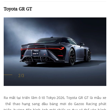
Toyota GR GT
Ra mắt tại triển lãm ô tô Tokyo 2026, Toyota GR GT là mẫu xe
thể thao hạng sang đầu bảng mới do Gazoo Racing phát
triển, hướng đến hình ảnh một chiếc xe đua có thể vận hành