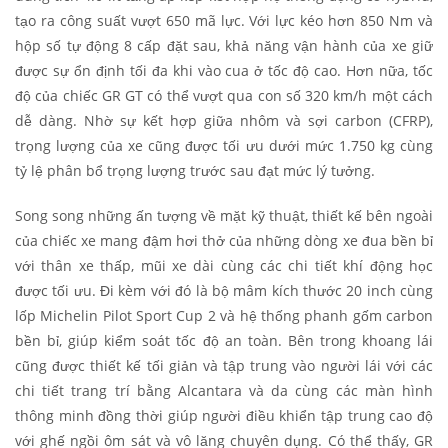
tạo ra công suất vượt 650 mã lực. Với lực kéo hơn 850 Nm và
hộp số tự động 8 cấp đặt sau, khả năng vận hành của xe giữ
được sự ổn định tối đa khi vào cua ở tốc độ cao. Hơn nữa, tốc
độ của chiếc GR GT có thể vượt qua con số 320 km/h một cách
dễ dàng. Nhờ sự kết hợp giữa nhôm và sợi carbon (CFRP),
trọng lượng của xe cũng được tối ưu dưới mức 1.750 kg cùng
tỷ lệ phân bổ trọng lượng trước sau đạt mức lý tưởng.
Song song những ấn tượng về mặt kỹ thuật, thiết kế bên ngoài
của chiếc xe mang đậm hơi thở của những dòng xe đua bền bỉ
với thân xe thấp, mũi xe dài cùng các chi tiết khí động học
được tối ưu. Đi kèm với đó là bộ mâm kích thước 20 inch cùng
lốp Michelin Pilot Sport Cup 2 và hệ thống phanh gốm carbon
bền bỉ, giúp kiểm soát tốc độ an toàn. Bên trong khoang lái
cũng được thiết kế tối giản và tập trung vào người lái với các
chi tiết trang trí bằng Alcantara và da cùng các màn hình
thông minh đồng thời giúp người điều khiển tập trung cao độ
với ghế ngồi ôm sát và vô lăng chuyên dụng. Có thể thấy, GR