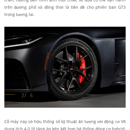
trên đường phố và đồng thời là tiền đề cho phiên bản GT3
trong tương lai.
Cỗ máy này sở hữu thông số kỹ thuật ấn tượng với động cơ V8
dung tích 4.0 lít tăng áp kép kết hợp hệ thống động cơ hybrid,