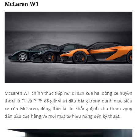
McLaren W1
McLaren W1 chính thức tiếp nối di sản của hai dòng xe huyền
thoại là F1 và P1™ để giữ vị trí đầu bảng trong danh mục siêu
xe của McLaren, đồng thời là lời khẳng định cho tham vọng
dẫn đầu của hãng về mọi mặt từ hiệu năng đến kỹ thuật.