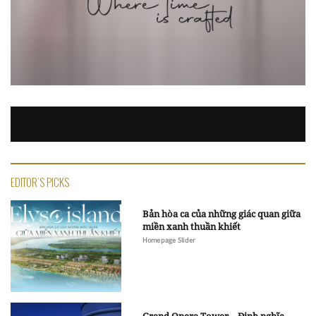
EDITOR'S PICKS
Bản hòa ca của những giác quan giữa
miền xanh thuần khiết
Homepage Slider