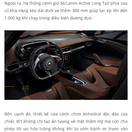
Ngoài ra, hệ thống cánh gió McLaren Active Long Tail phía sau
có khả năng kéo dài đuôi xe thêm 300 mm giúp lực ép lên đến
1.000 kg khi chạy trong điều kiện đường đua.
Bên cạnh đó, thiết kế cửa cánh chim Anhedral độc đáo của
chiếc W1 không chỉ tạo ấn tượng về mặt thẩm mỹ mà còn cho
phép tối ưu hóa luồng không khí từ vòm bánh xe trước vào