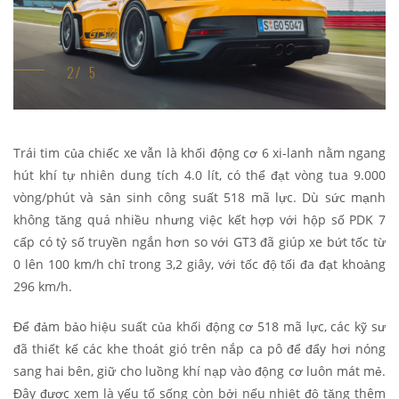
Trái tim của chiếc xe vẫn là khối động cơ 6 xi-lanh nằm ngang
hút khí tự nhiên dung tích 4.0 lít, có thể đạt vòng tua 9.000
vòng/phút và sản sinh công suất 518 mã lực. Dù sức mạnh
không tăng quá nhiều nhưng việc kết hợp với hộp số PDK 7
cấp có tỷ số truyền ngắn hơn so với GT3 đã giúp xe bứt tốc từ
0 lên 100 km/h chỉ trong 3,2 giây, với tốc độ tối đa đạt khoảng
296 km/h.
Để đảm bảo hiệu suất của khối động cơ 518 mã lực, các kỹ sư
đã thiết kế các khe thoát gió trên nắp ca pô để đẩy hơi nóng
sang hai bên, giữ cho luồng khí nạp vào động cơ luôn mát mẻ.
Đây được xem là yếu tố sống còn bởi nếu nhiệt độ tăng thêm