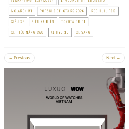
FERRARI 849 TESTAROSSA
LAMBORGHINI FENOMENO
MCLAREN W1
PORSCHE 911 GT3 RS 2026
RED BULL RB17
SIÊU XE
SIÊU XE ĐIỆN
TOYOTA GR GT
XE HIỆU NĂNG CAO
XE HYBRID
XE SANG
←
Previous
Next
→