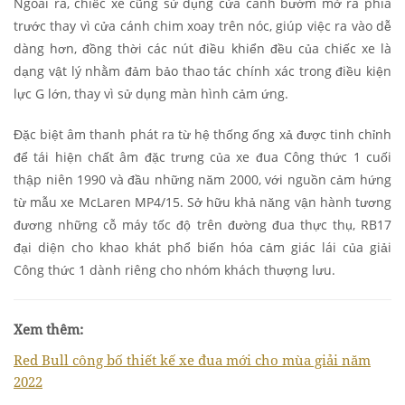
Ngoài ra, chiếc xe cũng sử dụng cửa cánh bướm mở ra phía
trước thay vì cửa cánh chim xoay trên nóc, giúp việc ra vào dễ
dàng hơn, đồng thời các nút điều khiển đều của chiếc xe là
dạng vật lý nhằm đảm bảo thao tác chính xác trong điều kiện
lực G lớn, thay vì sử dụng màn hình cảm ứng.
Đặc biệt âm thanh phát ra từ hệ thống ống xả được tinh chỉnh
để tái hiện chất âm đặc trưng của xe đua Công thức 1 cuối
thập niên 1990 và đầu những năm 2000, với nguồn cảm hứng
từ mẫu xe McLaren MP4/15. Sở hữu khả năng vận hành tương
đương những cỗ máy tốc độ trên đường đua thực thụ, RB17
đại diện cho khao khát phổ biến hóa cảm giác lái của giải
Công thức 1 dành riêng cho nhóm khách thượng lưu.
Xem thêm:
Red Bull công bố thiết kế xe đua mới cho mùa giải năm
2022