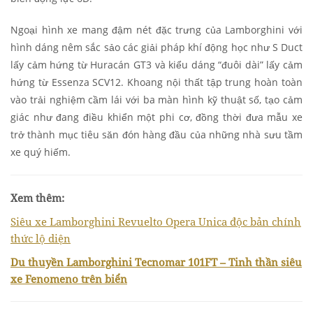
Ngoại hình xe mang đậm nét đặc trưng của Lamborghini với
hình dáng nêm sắc sảo các giải pháp khí động học như S Duct
lấy cảm hứng từ Huracán GT3 và kiểu dáng “đuôi dài” lấy cảm
hứng từ Essenza SCV12. Khoang nội thất tập trung hoàn toàn
vào trải nghiệm cầm lái với ba màn hình kỹ thuật số, tạo cảm
giác như đang điều khiển một phi cơ, đồng thời đưa mẫu xe
trở thành mục tiêu săn đón hàng đầu của những nhà sưu tầm
xe quý hiếm.
Xem thêm:
Siêu xe Lamborghini Revuelto Opera Unica độc bản chính
thức lộ diện
Du thuyền Lamborghini Tecnomar 101FT – Tinh thần siêu
xe Fenomeno trên biển