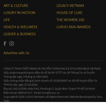
ART & CULTURE
LEGACY VIETNAM
LUXURY IN MOTION
HOUSE OF LUXE
LIFE
THE WOMEN 100
HEALTH & WELLNESS
LUXUO ASIA AWARDS
LEADER & BUSINESS
Advertise with Us
CÔNG TY TNHH THỜI TRANG VÀ TRUYỀN THÔNG FACE & STYLE REPUBLIK VIETNAM
Giấy phép trang thông tin điện tử số 24/GP-STTTT do Sở Thông Tin và Truyền
Thông cấp ngày 3 tháng 11 năm 2023.
Giấy chứng nhận đăng ký kinh doanh số: 0316554597 do Sở Kế Hoạch Đầu Tư
TPHCM cấp ngày 27/10/2020.
Địa chỉ: 292/15 Điện Biên Phủ, Phường 17, Quận Bình Thạnh TP Hồ Chí Minh
Điện thoại: 0965147117 - Email:
hon@luxuo.vn
Copyright © 2026 LUXUO Viet Nam. All Rights Reserved. Website Developed by
Tony
Toàn