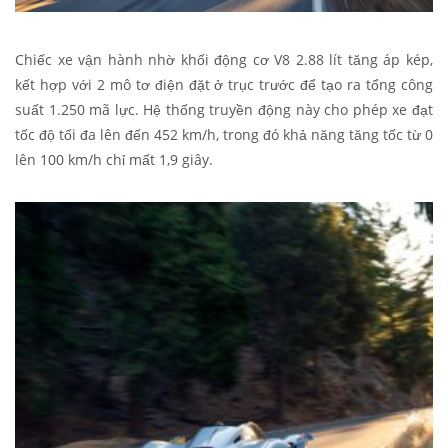
Chiếc xe vận hành nhờ khối động cơ V8 2.88 lít tăng áp kép,
kết hợp với 2 mô tơ điện đặt ở trục trước để tạo ra tổng công
suất 1.250 mã lực. Hệ thống truyền động này cho phép xe đạt
tốc độ tối đa lên đến 452 km/h, trong đó khả năng tăng tốc từ 0
lên 100 km/h chỉ mất 1,9 giây.