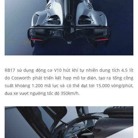
RB17 sử dụng động cơ V10 hút khí tự nhiên dung tích 4.5 lít
do Cosworth phát triển kết hợp mô tơ điện, tạo ra tổng công
suất khoảng 1.200 mã lực và có thể đạt tới 15.000 vòng/phút,
đưa xe vượt ngưỡng tốc độ 350km/h.