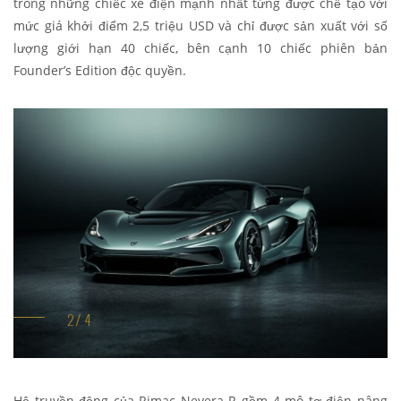
trong những chiếc xe điện mạnh nhất từng được chế tạo với
mức giá khởi điểm 2,5 triệu USD và chỉ được sản xuất với số
lượng giới hạn 40 chiếc, bên cạnh 10 chiếc phiên bản
Founder’s Edition độc quyền.
Hệ truyền động của Rimac Nevera R gồm 4 mô tơ điện nâng