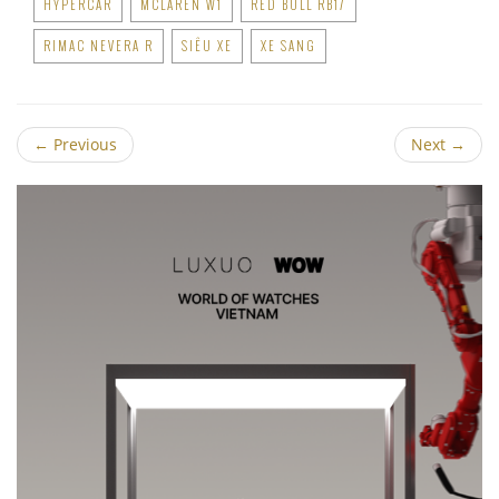
HYPERCAR
MCLAREN W1
RED BULL RB17
RIMAC NEVERA R
SIÊU XE
XE SANG
←
Previous
Next
→