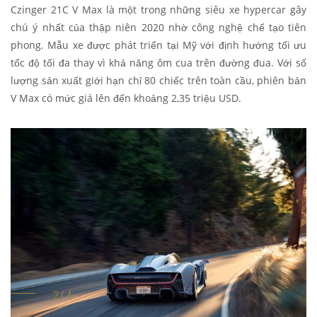
Czinger 21C V Max là một trong những siêu xe hypercar gây
chú ý nhất của thập niên 2020 nhờ công nghệ chế tạo tiên
phong. Mẫu xe được phát triển tại Mỹ với định hướng tối ưu
tốc độ tối đa thay vì khả năng ôm cua trên đường đua. Với số
lượng sản xuất giới hạn chỉ 80 chiếc trên toàn cầu, phiên bản
V Max có mức giá lên đến khoảng 2,35 triệu USD.