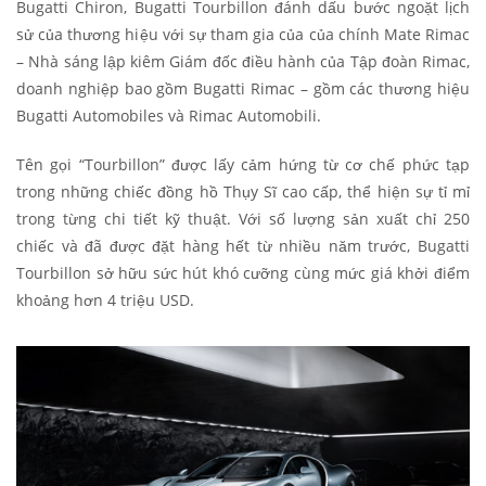
Bugatti Chiron, Bugatti Tourbillon đánh dấu bước ngoặt lịch
sử của thương hiệu với sự tham gia của của chính Mate Rimac
– Nhà sáng lập kiêm Giám đốc điều hành của Tập đoàn Rimac,
doanh nghiệp bao gồm Bugatti Rimac – gồm các thương hiệu
Bugatti Automobiles và Rimac Automobili.
Tên gọi “Tourbillon” được lấy cảm hứng từ cơ chế phức tạp
trong những chiếc đồng hồ Thụy Sĩ cao cấp, thể hiện sự tỉ mỉ
trong từng chi tiết kỹ thuật. Với số lượng sản xuất chỉ 250
chiếc và đã được đặt hàng hết từ nhiều năm trước, Bugatti
Tourbillon sở hữu sức hút khó cưỡng cùng mức giá khởi điểm
khoảng hơn 4 triệu USD.