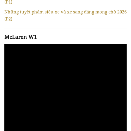
(P1)
Những tuyệt phẩm siêu xe và xe sang đáng mong chờ 2026
(P2)
McLaren W1