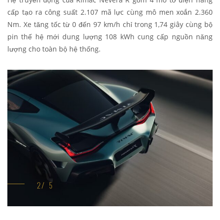
cấp tạo ra công suất 2.107 mã lực cùng mô men xoắn 2.360
Nm. Xe tăng tốc từ 0 đến 97 km/h chỉ trong 1,74 giây cùng bộ
pin thế hệ mới dung lượng 108 kWh cung cấp nguồn năng
lượng cho toàn bộ hệ thống.