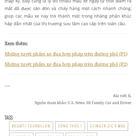
thập kỷ. Đây cũng là lý do nhiều mẫu xe ngay từ thời điểm ra
mắt đã được săn đón và cháy hàng một cách nhanh chóng,
giúp các mẫu xe này trở thành một trong những phân khúc
hấp dẫn nhất của thị trường sưu tầm cao cấp trên toàn cầu.
Xem thêm:
Những tuyệt phẩm xe đua hợp pháp trên đường phố (P1)
Những tuyệt phẩm xe đua hợp pháp trên đường phố (P2)
___
Bài viết: K.
Nguồn tham khảo:
U.S. News, SB Family, Car and Driver
TAGS:
BUGATTI TOURBILLON
CÔNG THỨC 1
CZINGER 21C V MAX