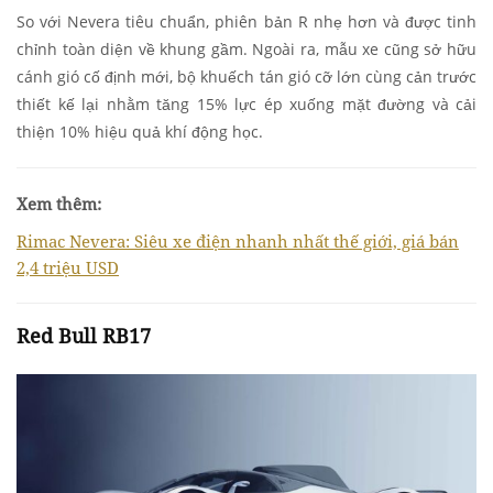
So với Nevera tiêu chuẩn, phiên bản R nhẹ hơn và được tinh
chỉnh toàn diện về khung gầm. Ngoài ra, mẫu xe cũng sở hữu
cánh gió cố định mới, bộ khuếch tán gió cỡ lớn cùng cản trước
thiết kế lại nhằm tăng 15% lực ép xuống mặt đường và cải
thiện 10% hiệu quả khí động học.
Xem thêm:
Rimac Nevera: Siêu xe điện nhanh nhất thế giới, giá bán
2,4 triệu USD
Red Bull RB17