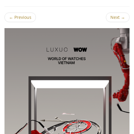
←
Previous
Next
→