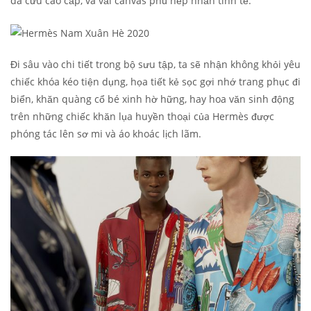
da cừu cao cấp, và vải canvas phủ nếp nhăn tinh tế.
Đi sâu vào chi tiết trong bộ sưu tập, ta sẽ nhận không khỏi yêu
chiếc khóa kéo tiện dụng, họa tiết kẻ sọc gợi nhớ trang phục đi
biển, khăn quàng cổ bé xinh hờ hững, hay hoa văn sinh động
trên những chiếc khăn lụa huyền thoại của Hermès được
phóng tác lên sơ mi và áo khoác lịch lãm.