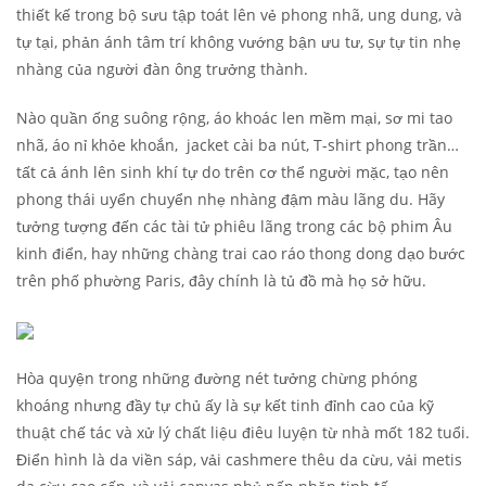
thiết kế trong bộ sưu tập toát lên vẻ phong nhã, ung dung, và
tự tại, phản ánh tâm trí không vướng bận ưu tư, sự tự tin nhẹ
nhàng của người đàn ông trưởng thành.
Nào quần ống suông rộng, áo khoác len mềm mại, sơ mi tao
nhã, áo nỉ khỏe khoắn, jacket cài ba nút, T-shirt phong trần…
tất cả ánh lên sinh khí tự do trên cơ thể người mặc, tạo nên
phong thái uyển chuyển nhẹ nhàng đậm màu lãng du. Hãy
tưởng tượng đến các tài tử phiêu lãng trong các bộ phim Âu
kinh điển, hay những chàng trai cao ráo thong dong dạo bước
trên phố phường Paris, đây chính là tủ đồ mà họ sở hữu.
Hòa quyện trong những đường nét tưởng chừng phóng
khoáng nhưng đầy tự chủ ấy là sự kết tinh đỉnh cao của kỹ
thuật chế tác và xử lý chất liệu điêu luyện từ nhà mốt 182 tuổi.
Điển hình là da viền sáp, vải cashmere thêu da cừu, vải metis