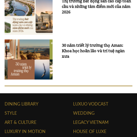
Thị trường bất động sản cao cấp toàn
cầu và những tâm điểm mới của năm
2026
30 năm triết lý trường thọ Aman:
Khoa học hoãn lão và trí tuệ ngàn
xưa
DINING LIBRARY
LUXUO VODCAST
STYLE
WEDDING
ART & CULTURE
LEGACY VIETNAM
LUXURY IN MOTION
HOUSE OF LUXE