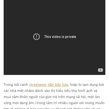
Trong bối cảnh
streetwear dần bão hòa
, hoặc bị lạm dụng bởi
các nhà mốt nhằm đánh vào thị hiếu tiêu thụ hình ảnh và
mua sắm khôn nguôi của giới trẻ trên mạng xã hội, một làn
sóng mới đang âm ỉ trong tâm trí nhiều người với mong muốn
tìm về những gì bản nguyên, sự thanh lịch không vồn vã, và