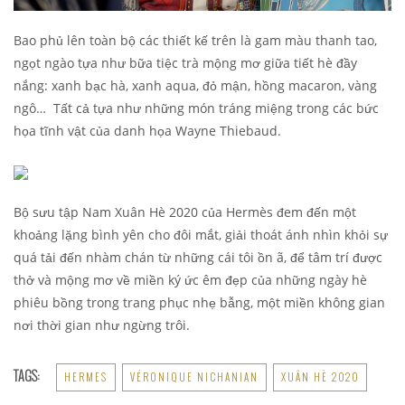
Bao phủ lên toàn bộ các thiết kế trên là gam màu thanh tao,
ngọt ngào tựa như bữa tiệc trà mộng mơ giữa tiết hè đầy
nắng: xanh bạc hà, xanh aqua, đỏ mận, hồng macaron, vàng
ngô… Tất cả tựa như những món tráng miệng trong các bức
họa tĩnh vật của danh họa Wayne Thiebaud.
Bộ sưu tập Nam Xuân Hè 2020 của Hermès đem đến một
khoảng lặng bình yên cho đôi mắt, giải thoát ánh nhìn khỏi sự
quá tải đến nhàm chán từ những cái tôi ồn ã, để tâm trí được
thở và mộng mơ về miền ký ức êm đẹp của những ngày hè
phiêu bồng trong trang phục nhẹ bẫng, một miền không gian
nơi thời gian như ngừng trôi.
TAGS:
HERMES
VÉRONIQUE NICHANIAN
XUÂN HÈ 2020