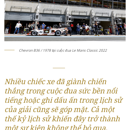
Chevron B36 / 1978 tại cuộc đua Le Mans Classic 2022
Nhiều chiếc xe đã giành chiến
thắng trong cuộc đua sức bền nổi
tiếng hoặc ghi dấu ấn trong lịch sử
của giải cũng sẽ góp mặt. Cả một
thế kỷ lịch sử khiến đây trở thành
một sự kiện không thể bỏ qua.