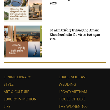
2026
30 năm triết lý trường thọ Aman:
Khoa học hoãn lão và trí tuệ ngàn
xưa
DINING LIBRARY
LUXUO VODCAST
STYLE
WEDDING
ART & CULTURE
LEGACY VIETNAM
LUXURY IN MOTION
HOUSE OF LUXE
LIFE
THE WOMEN 100