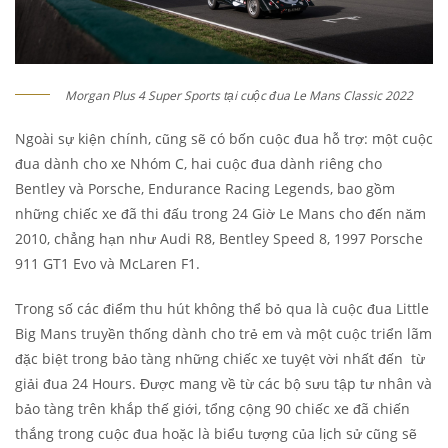
Morgan Plus 4 Super Sports tại cuộc đua Le Mans Classic 2022
Ngoài sự kiện chính, cũng sẽ có bốn cuộc đua hỗ trợ: một cuộc
đua dành cho xe Nhóm C, hai cuộc đua dành riêng cho
Bentley và Porsche, Endurance Racing Legends, bao gồm
những chiếc xe đã thi đấu trong 24 Giờ Le Mans cho đến năm
2010, chẳng hạn như Audi R8, Bentley Speed 8, 1997 Porsche
911 GT1 Evo và McLaren F1.
Trong số các điểm thu hút không thể bỏ qua là cuộc đua Little
Big Mans truyền thống dành cho trẻ em và một cuộc triển lãm
đặc biệt trong bảo tàng những chiếc xe tuyệt vời nhất đến từ
giải đua 24 Hours. Được mang về từ các bộ sưu tập tư nhân và
bảo tàng trên khắp thế giới, tổng cộng 90 chiếc xe đã chiến
thắng trong cuộc đua hoặc là biểu tượng của lịch sử cũng sẽ