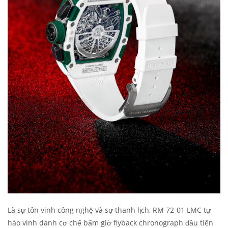
Là sự tôn vinh công nghệ và sự thanh lịch, RM 72-01 LMC tự
hào vinh danh cơ chế bấm giờ flyback chronograph đầu tiên