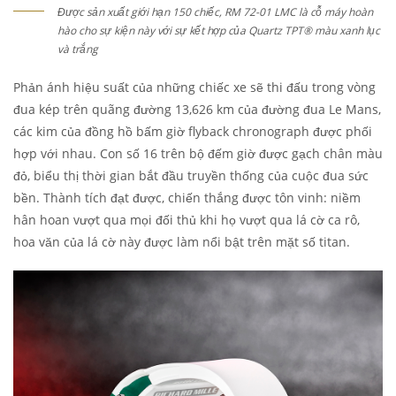
Được sản xuất giới hạn 150 chiếc, RM 72-01 LMC là cỗ máy hoàn
hào cho sự kiện này với sự kết hợp của Quartz TPT® màu xanh lục
và trắng
Phản ánh hiệu suất của những chiếc xe sẽ thi đấu trong vòng
đua kép trên quãng đường 13,626 km của đường đua Le Mans,
các kim của đồng hồ bấm giờ flyback chronograph được phối
hợp với nhau. Con số 16 trên bộ đếm giờ được gạch chân màu
đỏ, biểu thị thời gian bắt đầu truyền thống của cuộc đua sức
bền. Thành tích đạt được, chiến thắng được tôn vinh: niềm
hân hoan vượt qua mọi đối thủ khi họ vượt qua lá cờ ca rô,
hoa văn của lá cờ này được làm nổi bật trên mặt số titan.