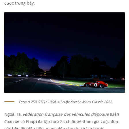
được trưng bày.
Ferrari 250 GTO / 1964, tại cuộc đua Le Mans Classic 2022
Ngoài ra,
Fédération française des véhicules d’époque
(Liên
đoàn xe cổ Pháp) đã tập hợp 24 chiếc xe tham gia cuộc đua
sức bền lần đầu tiên, mang đến cho du khách hành