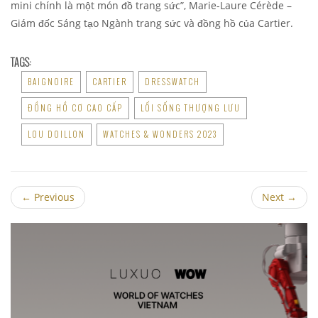
mini chính là một món đồ trang sức”, Marie-Laure Cérède –
Giám đốc Sáng tạo Ngành trang sức và đồng hồ của Cartier.
TAGS:
BAIGNOIRE
CARTIER
DRESSWATCH
ĐỒNG HỒ CƠ CAO CẤP
LỐI SỐNG THƯỢNG LƯU
LOU DOILLON
WATCHES & WONDERS 2023
←
Previous
Next
→