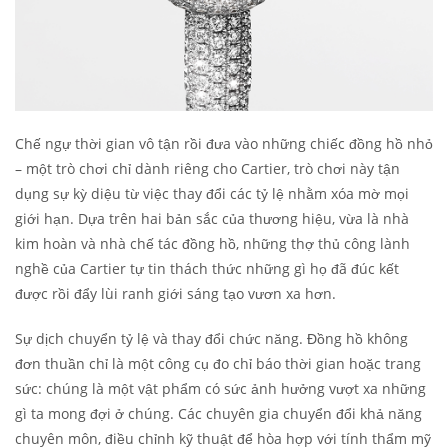
Chế ngự thời gian vô tận rồi đưa vào những chiếc đồng hồ nhỏ
– một trò chơi chỉ dành riêng cho Cartier, trò chơi này tận
dụng sự kỳ diệu từ việc thay đổi các tỷ lệ nhằm xóa mờ mọi
giới hạn. Dựa trên hai bản sắc của thương hiệu, vừa là nhà
kim hoàn và nhà chế tác đồng hồ, những thợ thủ công lành
nghề của Cartier tự tin thách thức những gì họ đã đúc kết
được rồi đẩy lùi ranh giới sáng tạo vươn xa hơn.
Sự dịch chuyển tỷ lệ và thay đổi chức năng. Đồng hồ không
đơn thuần chỉ là một công cụ đo chỉ báo thời gian hoặc trang
sức: chúng là một vật phẩm có sức ảnh hưởng vượt xa những
gì ta mong đợi ở chúng. Các chuyên gia chuyển đổi khả năng
chuyên môn, điều chỉnh kỹ thuật để hòa hợp với tính thẩm mỹ