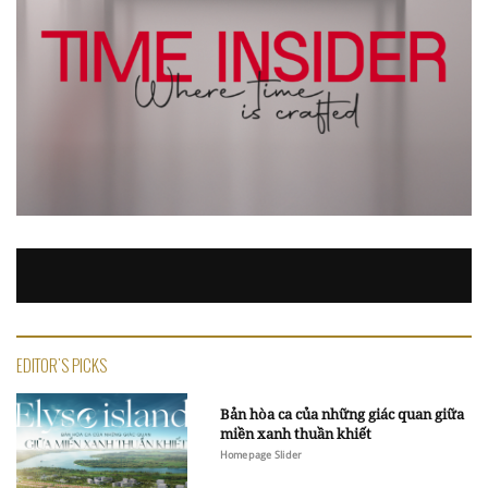
EDITOR'S PICKS
Bản hòa ca của những giác quan giữa
miền xanh thuần khiết
Homepage Slider