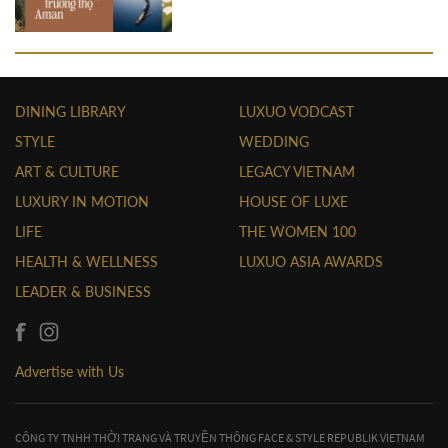
DINING LIBRARY
LUXUO VODCAST
STYLE
WEDDING
ART & CULTURE
LEGACY VIETNAM
LUXURY IN MOTION
HOUSE OF LUXE
LIFE
THE WOMEN 100
HEALTH & WELLNESS
LUXUO ASIA AWARDS
LEADER & BUSINESS
Advertise with Us
CÔNG TY TNHH THỜI TRANG VÀ TRUYỀN THÔNG FACE & STYLE REPUBLIK VIETNAM