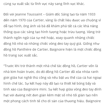
cùng sự xuất sắc từ lĩnh vực này sang lĩnh vực khác.
Đối với Jeanne Toussaint – Giám đốc Sáng tạo từ năm 1933
đến năm 1970 của Cartier, vàng là chất liệu được ưa chuộng vì
dễ tạo hình, óng ánh và bà đã khám phá tất cả các khả năng
thông qua các sáng tạo hình tượng hoặc trừu tượng. Vàng trở
thành ngôn ngữ của sự mê hoặc, xoay quanh những chiếc
đồng hồ nhỏ và những chiếc vòng đeo tay quý giá. Giống như
đồng hồ Panthère de Cartier, Baignoire hiện là một chiếc đồng
hồ trang sức xuất sắc.
“Trước khi trở thành một nhà chế tác đồng hồ, Cartier vốn là
nhà kim hoàn trước, do đó đồng hồ Cartier đã xóa nhòa ranh
giới giữa hai nghề thủ công và nêu bật ưu thế của cả hai ngoại
hình chế tác. Sự kết hợp này đã tạo ra thiết kế bóng bẩy và
tinh xảo của Baignoire mini. Sự kết hợp giữa vòng đeo tay đính
hạt với đường nét đơn giản kèm mặt số nhỏ tối giản tạo nên
một phong cách tinh tế cho di sản của thương hiệu. Baignoire