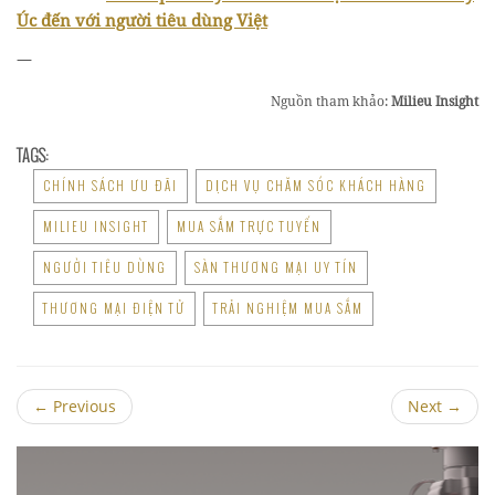
Úc đến với người tiêu dùng Việt
—
Nguồn tham khảo:
Milieu Insight
TAGS:
CHÍNH SÁCH ƯU ĐÃI
DỊCH VỤ CHĂM SÓC KHÁCH HÀNG
MILIEU INSIGHT
MUA SẮM TRỰC TUYẾN
NGƯỜI TIÊU DÙNG
SÀN THƯƠNG MẠI UY TÍN
THƯƠNG MẠI ĐIỆN TỬ
TRẢI NGHIỆM MUA SẮM
←
Previous
Next
→