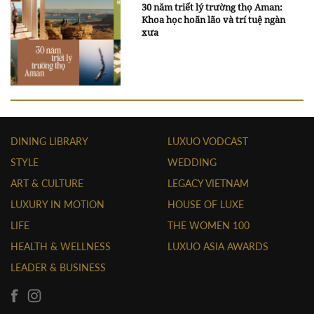
30 năm triết lý trường thọ Aman:
Khoa học hoãn lão và trí tuệ ngàn
xưa
DINING LIBRARY
LUXUO VODCAST
STYLE
WEDDING
ART & CULTURE
LEGACY VIETNAM
LUXURY IN MOTION
HOUSE OF LUXE
LIFE
THE WOMEN 100
HEALTH & WELLNESS
LUXUO ASIA AWARDS
LEADER & BUSINESS