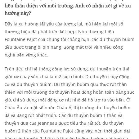
liệu thân thiện với môi trường. Anh có nhận xét gì về xu
hướng này?
Đây là xu hướng tất yếu của tương lai, mà hiện tại một số
thương hiệu đã phát triển kết hợp. Như thương hiệu
Fountaine Pajot của chúng tôi chẳng hạn, các du thuyền buồm
đều được trang bị pin năng lượng mặt trời và nhiều công
nghệ bền vững khác.
Trên tiêu chí hệ thống động lực sử dụng, du thuyền trên thế
giới xưa nay vẫn chia làm 2 loại chính: Du thuyền chạy động
cơ và du thuyền buồm. Du thuyền buồm quả thực rất thân
thiện với môi trường do thuyền hoạt động hoàn toàn bằng sức
gió, chỉ sử dụng một động cơ rất nhỏ để hỗ trợ ra vào bến. Ở
Châu Âu và một số nước Châu Á, thị trường du thuyền buồm
đã và đang rất phát triển. Các du thuyền buồm 1 thân và
thuyền đua của Jeanneau được tiêu thụ rất tốt, du thuyền
buồm 2 thân của Fountaine Pajot cũng vậy, nên thời gian đặt
hàng với thuyền 2 thân và thuyền buồm thường dài hơn so