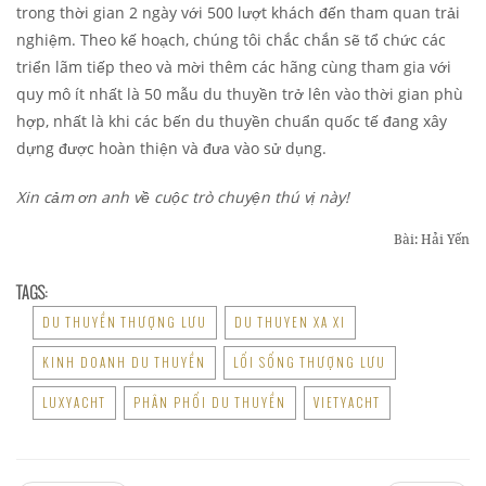
trong thời gian 2 ngày với 500 lượt khách đến tham quan trải
nghiệm. Theo kế hoạch, chúng tôi chắc chắn sẽ tổ chức các
triển lãm tiếp theo và mời thêm các hãng cùng tham gia với
quy mô ít nhất là 50 mẫu du thuyền trở lên vào thời gian phù
hợp, nhất là khi các bến du thuyền chuẩn quốc tế đang xây
dựng được hoàn thiện và đưa vào sử dụng.
Xin cảm ơn anh về cuộc trò chuyện thú vị này!
Bài: Hải Yến
TAGS:
DU THUYỀN THƯỢNG LƯU
DU THUYEN XA XI
KINH DOANH DU THUYỀN
LỐI SỐNG THƯỢNG LƯU
LUXYACHT
PHÂN PHỐI DU THUYỀN
VIETYACHT