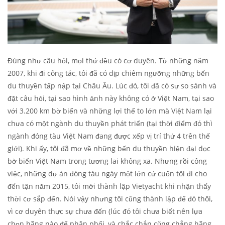
Đúng như câu hỏi, mọi thứ đều có cơ duyên. Từ những năm
2007, khi đi công tác, tôi đã có dịp chiêm ngưỡng những bến
du thuyền tấp nập tại Châu Âu. Lúc đó, tôi đã có sự so sánh và
đặt câu hỏi, tại sao hình ảnh này không có ở Việt Nam, tại sao
với 3.200 km bờ biển và những lợi thế to lớn mà Việt Nam lại
chưa có một ngành du thuyền phát triển (tại thời điểm đó thì
ngành đóng tàu Việt Nam đang được xếp vị trí thứ 4 trên thế
giới). Khi ấy, tôi đã mơ về những bến du thuyền hiện đại dọc
bờ biển Việt Nam trong tương lai không xa. Nhưng rồi công
việc, những dự án đóng tàu ngày một lớn cứ cuốn tôi đi cho
đến tận năm 2015, tôi mới thành lập Vietyacht khi nhận thấy
thời cơ sắp đến. Nói vậy nhưng tôi cũng thành lập để đó thôi,
vì cơ duyên thực sự chưa đến (lúc đó tôi chưa biết nên lựa
chọn hãng nào để phân phối, và chắc chắn cũng chẳng hãng