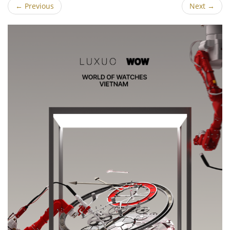
←
Previous
Next
→