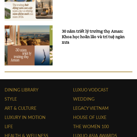
30 năm triết lý trường thọ Aman:
Khoa học hoãn lão và trí tuệ ngàn
xưa
DINING LIBRARY
LUXUO VODCAST
STYLE
WEDDING
ART & CULTURE
LEGACY VIETNAM
LUXURY IN MOTION
HOUSE OF LUXE
LIFE
THE WOMEN 100
HEALTH & WELLNESS
LUXUO ASIA AWARDS