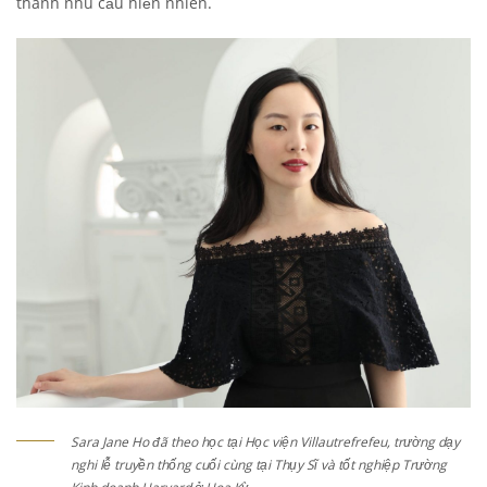
thành nhu cầu hiển nhiên.
Sara Jane Ho đã theo học tại Học viện Villautrefrefeu, trường dạy
nghi lễ truyền thống cuối cùng tại Thụy Sĩ và tốt nghiệp Trường