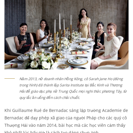
Năm 2013, nữ doanh nhân Hồng Kông, cô Sarah Jane Ho (đứng
trong hình) đã thành lập Sarita Institute tại Bắc Kinh và Thượng
Hải để giáo dục phụ nữ Trung Quốc mọi nghi thức phương Tây, từ
quy tắc ăn uống đến cách chải chuốt.
Khi Guillaume Rué de Bernadac sáng lập trường Academie de
Bernadac để dạy phép xã giao của người Pháp cho các quý cô
Thượng Hải vào năm 2014, bài học mà các học viên cảm thấy
khó nhất lúc bấy giờ là cách tạo dáng chụp ảnh.