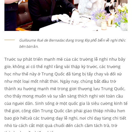
Guillaume Rué de Bernadac đang trong lớp phổ biến về nghi thức
bên bàn ăn.
Trước sự phát triển mạnh mẽ của các trường lễ nghi như bây
giờ, không ai có thể nghĩ rằng vài thập kỷ trước, các trường
học như thế này ở Trung Quốc đã từng bị tẩy chay và đối xử
như một loại mốt nhất thời. Ngày nay, chúng bắt đầu trở
thành xu hướng mạnh mẽ trong giới thượng lưu Trung Quốc,
cho thấy mong muốn và sự sẵn sàng thích nghi với toàn cầu
của người dân. Sinh sống ở một quốc gia là siêu cường kinh tế
thế giới, công dân Trung Quốc cần phải giao thiệp nhiều hơn
bao giờ hết,và các trường dạy lễ nghi, nơi chỉ dạy từng chi tiết
nhỏ từ cách cắt một quả chuối đến cách cầm tách trà, trở