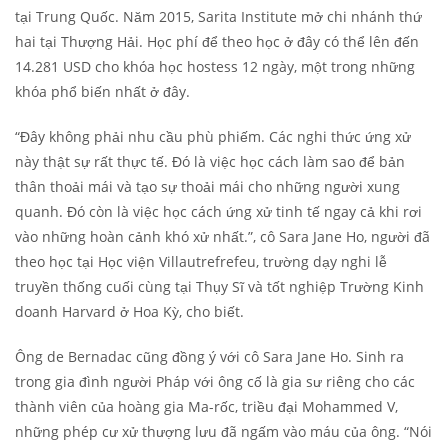
tại Trung Quốc. Năm 2015, Sarita Institute mở chi nhánh thứ
hai tại Thượng Hải. Học phí để theo học ở đây có thể lên đến
14.281 USD cho khóa học hostess 12 ngày, một trong những
khóa phổ biến nhất ở đây.
“Đây không phải nhu cầu phù phiếm. Các nghi thức ứng xử
này thật sự rất thực tế. Đó là việc học cách làm sao để bản
thân thoải mái và tạo sự thoải mái cho những người xung
quanh. Đó còn là việc học cách ứng xử tinh tế ngay cả khi rơi
vào những hoàn cảnh khó xử nhất.”, cô Sara Jane Ho, người đã
theo học tại Học viện Villautrefrefeu, trường dạy nghi lễ
truyền thống cuối cùng tại Thụy Sĩ và tốt nghiệp Trường Kinh
doanh Harvard ở Hoa Kỳ, cho biết.
Ông de Bernadac cũng đồng ý với cô Sara Jane Ho. Sinh ra
trong gia đình người Pháp với ông cố là gia sư riêng cho các
thành viên của hoàng gia Ma-rốc, triều đại Mohammed V,
những phép cư xử thượng lưu đã ngấm vào máu của ông. “Nói