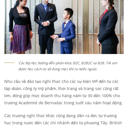
Các lớp học hướng đến phân khúc B2C, B2B2C và B2B. Trẻ em
được học cách cư xử đúng mực khi ra nước ngoài.
Nhu cầu về đào tạo nghi thức cho các sự kiện VIP đến từ các
tập đoàn, công ty mỹ phẩm, thời trang và trang sức cũng rất
lớn, đóng góp mức doanh thu hàng năm từ 30 đến 100% cho
trường Academié de Bernadac trong suốt sáu năm hoạt động.
Các trường nghi thức khác cũng đang dần ra đời, từ trường
học trong nước đến các chi nhánh đến từ phương Tây. British