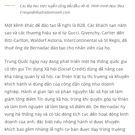
Các lớp học trực tuyến cũng bắt đầu nở rộ. Hình minh họa: Bea
Crespo@illustrationroom.com
Một kênh khác để đào tạo lễ nghi là B2B. Các khách sạn năm
sao và các thương hiệu xa xỉ từ Gucci, Givenchy, Cartier đến
Ritz-Carlton, Waldorf Astoria, InterContinental và St Regis, đã
thuê ông de Bernadac đào tạo cho nhân viên của họ.
Trung Quốc ngày nay đang phát triển một hệ thống quốc gia
có tên gọi Tín dụng Xã hội (Social Credit) dùng để nâng cao
khả năng quản lý xã hội, cải thiện trật tự thị trường và khuyến
khích hành vi đúng đắn của công dân cũng như doanh
nghiệp. Hành vi gian lận và phản nguyên tắc xã hội sẽ làm
giảm tổng điểm Tín dụng Xã hội, trong khi quyên góp từ thiện
và làm tình nguyện sẽ làm tăng số điểm đó. De Bernadac hy
vọng hệ thống này sẽ có tác động tích cực đến hoạt động kinh
doanh của anh, đặc biệt nếu những hành vi được khuyến
khích bao gồm những lễ nghi cơ bản được dạy trong trường