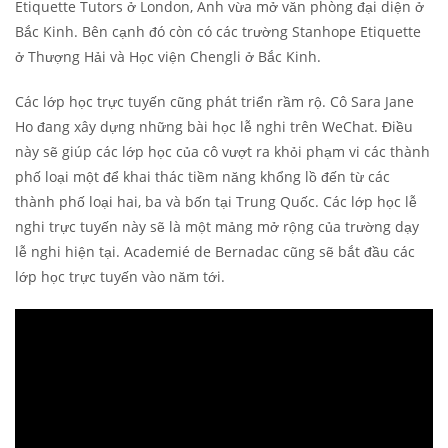
Etiquette Tutors ở London, Anh vừa mở văn phòng đại diện ở
Bắc Kinh. Bên cạnh đó còn có các trường Stanhope Etiquette
ở Thượng Hải và Học viện Chengli ở Bắc Kinh.
Các lớp học trực tuyến cũng phát triển rầm rộ. Cô Sara Jane
Ho đang xây dựng những bài học lễ nghi trên WeChat. Điều
này sẽ giúp các lớp học của cô vượt ra khỏi phạm vi các thành
phố loại một để khai thác tiềm năng khổng lồ đến từ các
thành phố loại hai, ba và bốn tại Trung Quốc. Các lớp học lễ
nghi trực tuyến này sẽ là một mảng mở rộng của trường dạy
lễ nghi hiện tại. Academié de Bernadac cũng sẽ bắt đầu các
lớp học trực tuyến vào năm tới.