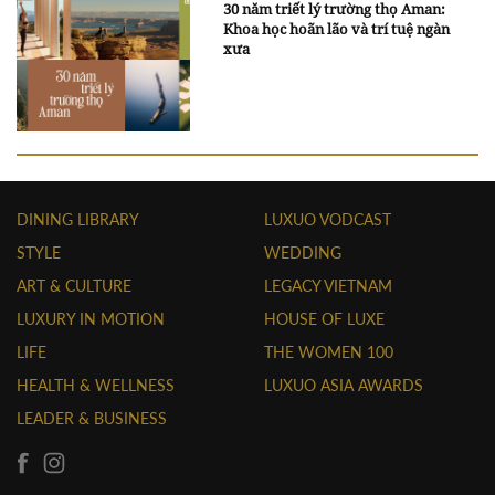
30 năm triết lý trường thọ Aman:
Khoa học hoãn lão và trí tuệ ngàn
xưa
DINING LIBRARY
LUXUO VODCAST
STYLE
WEDDING
ART & CULTURE
LEGACY VIETNAM
LUXURY IN MOTION
HOUSE OF LUXE
LIFE
THE WOMEN 100
HEALTH & WELLNESS
LUXUO ASIA AWARDS
LEADER & BUSINESS