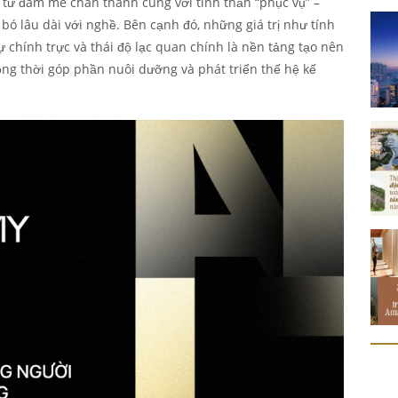
n từ đam mê chân thành cùng với tinh thần “phục vụ” –
bó lâu dài với nghề. Bên cạnh đó, những giá trị như tính
ự chính trực và thái độ lạc quan chính là nền tảng tạo nên
ồng thời góp phần nuôi dưỡng và phát triển thế hệ kế