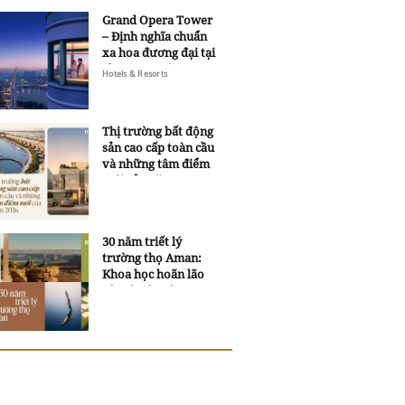
Grand Opera Tower
– Định nghĩa chuẩn
xa hoa đương đại tại
Sheraton Saigon
Hotels & Resorts
Grand Opera Hotel
Thị trường bất động
sản cao cấp toàn cầu
và những tâm điểm
mới của năm 2026
30 năm triết lý
trường thọ Aman:
Khoa học hoãn lão
và trí tuệ ngàn xưa