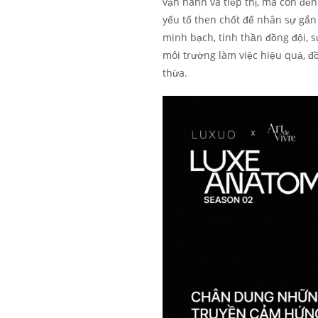
vận hành và tiếp thị, mà còn đế
yếu tố then chốt để nhân sự gắn 
minh bạch, tinh thần đồng đội, s
môi trường làm việc hiệu quả, đ
thừa.