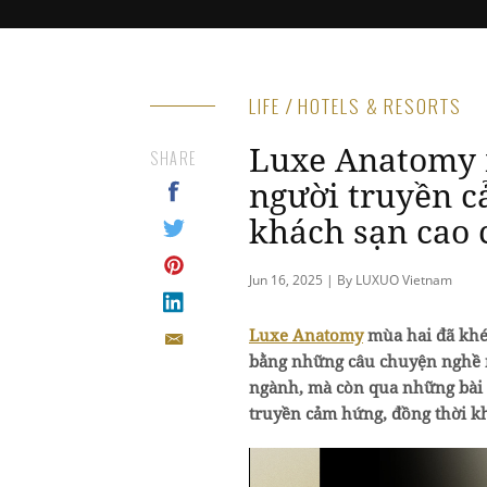
LIFE / HOTELS & RESORTS
Luxe Anatomy 
SHARE
người truyền 
khách sạn cao 
Jun 16, 2025 | By LUXUO Vietnam
Luxe Anatomy
mùa hai đã khép
bằng những câu chuyện nghề n
ngành, mà còn qua những bài h
truyền cảm hứng, đồng thời kh