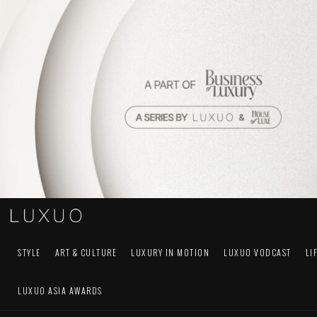
STYLE
ART & CULTURE
LUXURY IN MOTION
LUXUO VODCAST
LI
LUXUO ASIA AWARDS