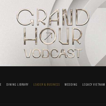
FE
DINING LIBRARY
LEADER & BUSINESS
WEDDING
LEGACY VIETNAM