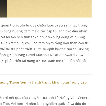
quan trọng của tư duy chiến lược và sự sáng tạo trong
h sự cộng hưởng đam mê ở các cấp từ lãnh đạo đến nhân
 cốt lõi tạo nên tinh thần phục vụ cộng đồng và hướng
từ niềm tin đó, chị luôn tâm niệm rằng bản thân cần trở
ế hệ trẻ phát triển. Dưới sự định hướng của chị, đội ngũ
iành giải thưởng David Marriott NextGen Award 2024 –
ực phát triển tài năng trẻ, nơi đam mê cá nhân hài hòa
ương Thoại Yến và hành trình khám phá “sống đẹp”
hiện rõ nét qua câu chuyện của anh Lê Hoàng Vũ – General
 Thơ. Với hơn 14 năm kinh nghiệm quốc tế và dấu ấn