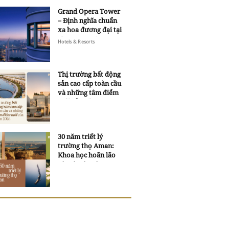
Grand Opera Tower
– Định nghĩa chuẩn
xa hoa đương đại tại
Sheraton Saigon
Hotels & Resorts
Grand Opera Hotel
Thị trường bất động
sản cao cấp toàn cầu
và những tâm điểm
mới của năm 2026
30 năm triết lý
trường thọ Aman:
Khoa học hoãn lão
và trí tuệ ngàn xưa