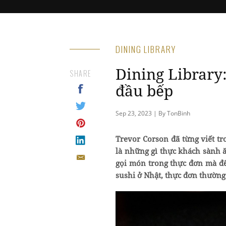
DINING LIBRARY
Dining Library
SHARE
đầu bếp
Sep 23, 2023 | By TonBinh
Trevor Corson đã từng viết t
là những gì thực khách sành 
gọi món trong thực đơn mà để
sushi ở Nhật, thực đơn thường