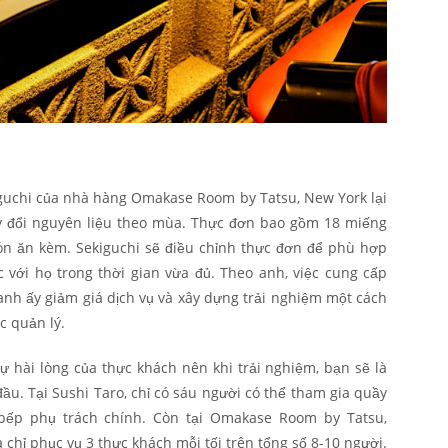
iguchi của nhà hàng Omakase Room by Tatsu, New York lại
ay đổi nguyên liệu theo mùa. Thực đơn bao gồm 18 miếng
ón ăn kèm. Sekiguchi sẽ điều chỉnh thực đơn để phù hợp
 với họ trong thời gian vừa đủ. Theo anh, việc cung cấp
nh ấy giảm giá dịch vụ và xây dựng trải nghiệm một cách
c quản lý.
 hài lòng của thực khách nên khi trải nghiệm, bạn sẽ là
u. Tại Sushi Taro, chỉ có sáu người có thể tham gia quầy
ếp phụ trách chính. Còn tại Omakase Room by Tatsu,
 chỉ phục vụ 3 thực khách mỗi tối trên tổng số 8-10 người.