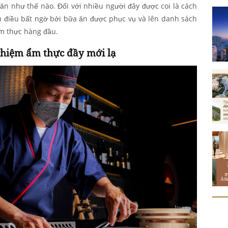
n như thế nào. Đối với nhiều người đây được coi là cách
u điều bất ngờ bởi bữa ăn được phục vụ và lên danh sách
m thực hàng đầu.
ghiệm ẩm thực đầy mới lạ