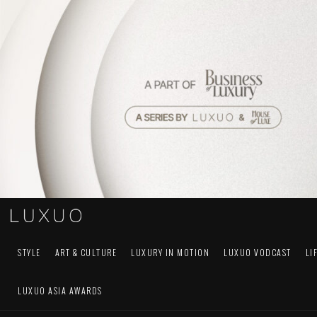
STYLE
ART & CULTURE
LUXURY IN MOTION
LUXUO VODCAST
LI
LUXUO ASIA AWARDS