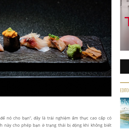
EDITO
 để nó cho bạn”, đây là trải nghiệm ẩm thực cao cấp có
h này cho phép bạn ở trạng thái bị động khi không biết