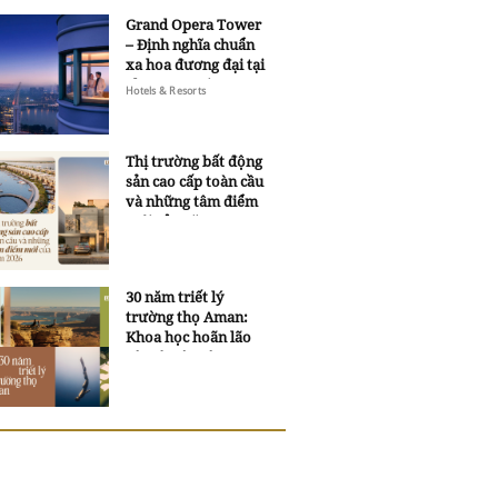
Grand Opera Tower
– Định nghĩa chuẩn
xa hoa đương đại tại
Sheraton Saigon
Hotels & Resorts
Grand Opera Hotel
Thị trường bất động
sản cao cấp toàn cầu
và những tâm điểm
mới của năm 2026
30 năm triết lý
trường thọ Aman:
Khoa học hoãn lão
và trí tuệ ngàn xưa