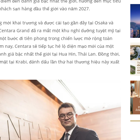
 điểm đến danh giá bậc nhất thế giới, hướng đến mục tiêu
khách sạn hàng đầu thế giới vào năm 2027.
g mới khai trương và được cải tạo gần đây tại Osaka và
Centara Grand đã ra mắt một khu nghỉ dưỡng tuyệt mỹ tại
ột bước đi tiên phong trong chiến lược mở rộng toàn
m nay, Centara sẽ tiếp tục hé lộ diện mạo mới của một
h giá bậc nhất thế giới tại Hua Hin, Thái Lan. Đồng thời,
mặt tại Krabi, đánh dấu lần thứ hai thương hiệu này xuất