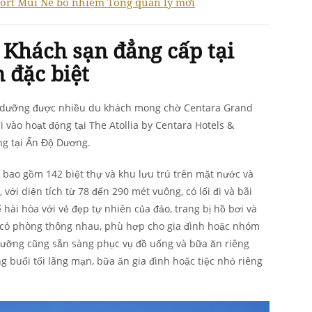
sort Mũi Né bổ nhiệm Tổng quản lý mới
 Khách sạn đẳng cấp tại
 đặc biệt
ỉ dưỡng được nhiều du khách mong chờ Centara Grand
 vào hoạt động tại The Atollia by Centara Hotels &
ng tại Ấn Độ Dương.
bao gồm 142 biệt thự và khu lưu trú trên mặt nước và
 với diện tích từ 78 đến 290 mét vuông, có lối đi và bãi
 hài hòa với vẻ đẹp tự nhiên của đảo, trang bị hồ bơi và
n có phòng thông nhau, phù hợp cho gia đình hoặc nhóm
dưỡng cũng sẵn sàng phục vụ đồ uống và bữa ăn riêng
g buổi tối lãng mạn, bữa ăn gia đình hoặc tiệc nhỏ riêng