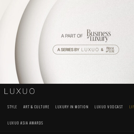
STYLE
ART & CULTURE
LUXURY IN MOTION
LUXUO VODCAST
LI
LUXUO ASIA AWARDS