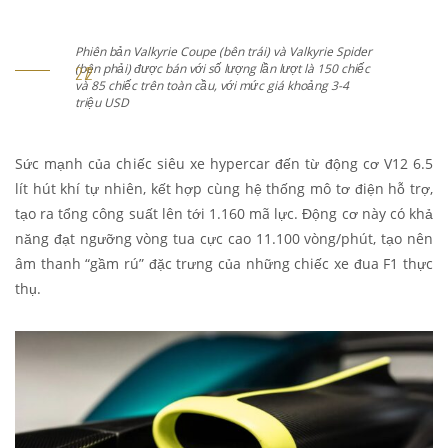
Phiên bản Valkyrie Coupe (bên trái) và Valkyrie Spider
(bên phải) được bán với số lượng lần lượt là 150 chiếc
và 85 chiếc trên toàn cầu, với mức giá khoảng 3-4
triệu USD
Sức mạnh của chiếc siêu xe hypercar đến từ động cơ V12 6.5
lít hút khí tự nhiên, kết hợp cùng hệ thống mô tơ điện hỗ trợ,
tạo ra tổng công suất lên tới 1.160 mã lực. Động cơ này có khả
năng đạt ngưỡng vòng tua cực cao 11.100 vòng/phút, tạo nên
âm thanh “gầm rú” đặc trưng của những chiếc xe đua F1 thực
thụ.