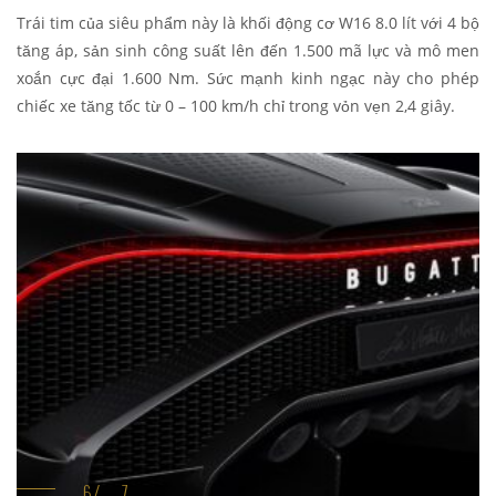
Trái tim của siêu phẩm này là khối động cơ W16 8.0 lít với 4 bộ
tăng áp, sản sinh công suất lên đến 1.500 mã lực và mô men
xoắn cực đại 1.600 Nm. Sức mạnh kinh ngạc này cho phép
chiếc xe tăng tốc từ 0 – 100 km/h chỉ trong vỏn vẹn 2,4 giây.