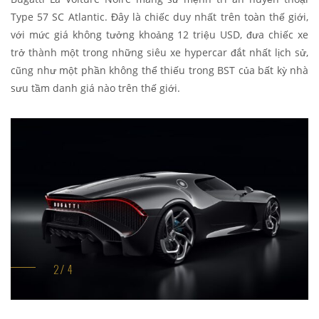
Type 57 SC Atlantic. Đây là chiếc duy nhất trên toàn thế giới,
với mức giá không tưởng khoảng 12 triệu USD, đưa chiếc xe
trở thành một trong những siêu xe hypercar đắt nhất lịch sử,
cũng như một phần không thể thiếu trong BST của bất kỳ nhà
sưu tầm danh giá nào trên thế giới.