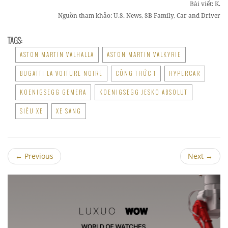
Bài viết: K.
Nguồn tham khảo:
U.S. News, SB Family, Car and Driver
TAGS:
ASTON MARTIN VALHALLA
ASTON MARTIN VALKYRIE
BUGATTI LA VOITURE NOIRE
CÔNG THỨC 1
HYPERCAR
KOENIGSEGG GEMERA
KOENIGSEGG JESKO ABSOLUT
SIÊU XE
XE SANG
←
Previous
Next
→