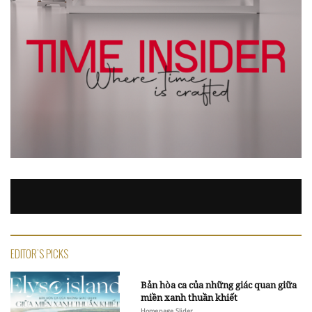
EDITOR'S PICKS
Bản hòa ca của những giác quan giữa
miền xanh thuần khiết
Homepage Slider