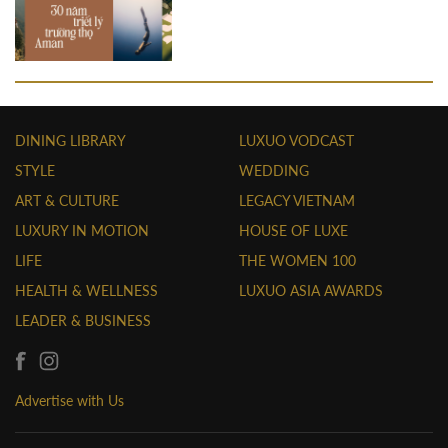
DINING LIBRARY
LUXUO VODCAST
STYLE
WEDDING
ART & CULTURE
LEGACY VIETNAM
LUXURY IN MOTION
HOUSE OF LUXE
LIFE
THE WOMEN 100
HEALTH & WELLNESS
LUXUO ASIA AWARDS
LEADER & BUSINESS
Advertise with Us