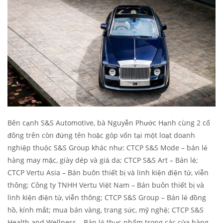
Bên cạnh S&S Automotive, bà Nguyễn Phước Hạnh cùng 2 cổ
đông trên còn đứng tên hoặc góp vốn tại một loạt doanh
nghiệp thuộc S&S Group khác như: CTCP S&S Mode – bán lẻ
hàng may mặc, giày dép và giả da; CTCP S&S Art – Bán lẻ;
CTCP Vertu Asia – Bán buôn thiết bị và linh kiện điện tử, viễn
thông; Công ty TNHH Vertu Việt Nam – Bán buôn thiết bị và
linh kiện điện tử, viễn thông; CTCP S&S Group – Bán lẻ đồng
hồ, kính mắt; mua bán vàng, trang sức, mỹ nghệ; CTCP S&S
Health and Wellness – Bán lẻ thực phẩm trong các cửa hàng