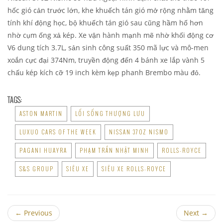
hốc gió cản trước lớn, khe khuếch tán gió mở rộng nhằm tăng
tính khí động học, bộ khuếch tán gió sau cũng hầm hố hơn
nhờ cụm ống xả kép. Xe vận hành mạnh mẽ nhờ khối động cơ
V6 dung tích 3.7L, sản sinh công suất 350 mã lực và mô-men
xoắn cực đại 374Nm, truyền động đến 4 bánh xe lắp vành 5
chấu kép kích cỡ 19 inch kèm kẹp phanh Brembo màu đỏ.
TAGS:
ASTON MARTIN
LỐI SỐNG THƯỢNG LƯU
LUXUO CARS OF THE WEEK
NISSAN 370Z NISMO
PAGANI HUAYRA
PHẠM TRẦN NHẬT MINH
ROLLS-ROYCE
S&S GROUP
SIÊU XE
SIÊU XE ROLLS-ROYCE
←
Previous
Next
→