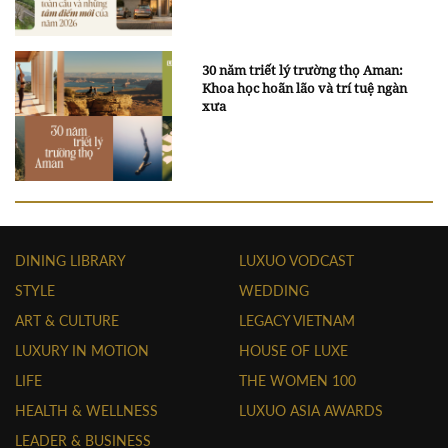
30 năm triết lý trường thọ Aman:
Khoa học hoãn lão và trí tuệ ngàn
xưa
DINING LIBRARY
LUXUO VODCAST
STYLE
WEDDING
ART & CULTURE
LEGACY VIETNAM
LUXURY IN MOTION
HOUSE OF LUXE
LIFE
THE WOMEN 100
HEALTH & WELLNESS
LUXUO ASIA AWARDS
LEADER & BUSINESS