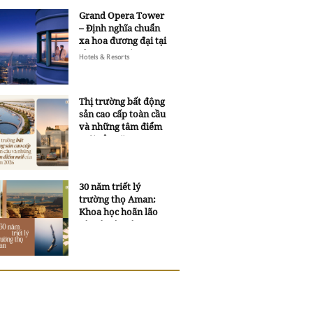
Grand Opera Tower
– Định nghĩa chuẩn
xa hoa đương đại tại
Sheraton Saigon
Hotels & Resorts
Grand Opera Hotel
Thị trường bất động
sản cao cấp toàn cầu
và những tâm điểm
mới của năm 2026
30 năm triết lý
trường thọ Aman:
Khoa học hoãn lão
và trí tuệ ngàn xưa