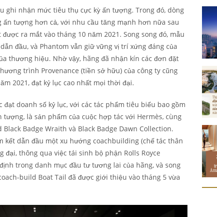
ều ghi nhận mức tiêu thụ cực kỳ ấn tượng. Trong đó, dòng
ng ấn tượng hơn cả, với nhu cầu tăng mạnh hơn nữa sau
t được ra mắt vào tháng 10 năm 2021. Song song đó, mẫu
rí dẫn đầu, và Phantom vẫn giữ vững vị trí xứng đáng của
ủa thương hiệu. Nhờ vậy, hãng đã nhận kín các đơn đặt
ương trình Provenance (tiền sở hữu) của công ty cũng
m 2021, đạt kỷ lục cao nhất mọi thời đại.
 đạt doanh số kỷ lục, với các tác phẩm tiêu biểu bao gồm
 tượng, là sản phẩm của cuộc hợp tác với Hermès, cùng
Black Badge Wraith và Black Badge Dawn Collection.
am kết dẫn đầu một xu hướng coachbuilding (chế tác thân
 đại, thông qua việc tái sinh bộ phận Rolls Royce
 định trong danh mục đầu tư tương lai của hãng, và song
 coach-build Boat Tail đã được giới thiệu vào tháng 5 vừa