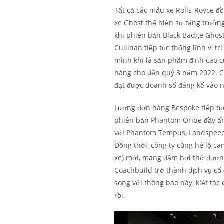
Tất cả các mẫu xe Rolls-Royce đ
xe Ghost thể hiện sự tăng trưở
khi phiên bản Black Badge Ghos
Cullinan tiếp tục thống lĩnh vị t
mình khi là sản phẩm đỉnh cao c
hàng cho đến quý 3 năm 2022. Ch
đạt được doanh số đáng kể vào nă
Lượng đơn hàng Bespoke tiếp tục
phiên bản Phantom Oribe đầy ấn
với Phantom Tempus, Landspeed 
Đồng thời, công ty cũng hé lộ c
xe) mới, mang đậm hơi thở đương
Coachbuild trở thành dịch vụ cố
song với thông báo này, kiệt tác
rồi.