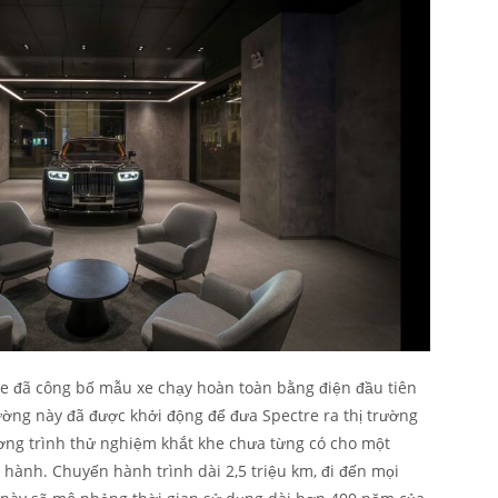
ce đã công bố mẫu xe chạy hoàn toàn bằng điện đầu tiên
ường này đã được khởi động để đưa Spectre ra thị trường
ơng trình thử nghiệm khắt khe chưa từng có cho một
 hành. Chuyến hành trình dài 2,5 triệu km, đi đến mọi