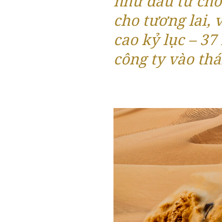
như đầu tư cho
cho tương lai, 
cao kỷ lục – 37
công ty vào th