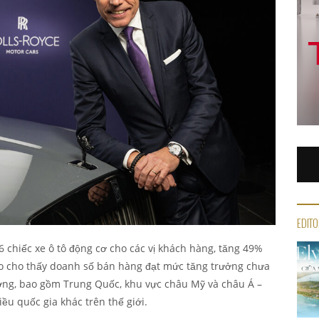
EDITO
6 chiếc xe ô tô động cơ cho các vị khách hàng, tăng 49%
áo cho thấy doanh số bán hàng đạt mức tăng trưởng chưa
ường, bao gồm Trung Quốc, khu vực châu Mỹ và châu Á –
ều quốc gia khác trên thế giới.