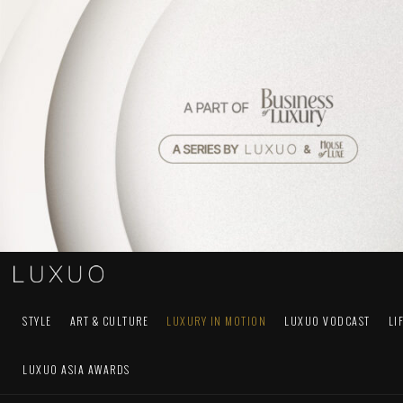
STYLE
ART & CULTURE
LUXURY IN MOTION
LUXUO VODCAST
LI
LUXUO ASIA AWARDS