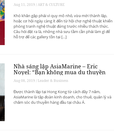
phát triển? – Phần 1
Aug 11, 2019 / ART & CULTURE
Khó khăn gặp phải vì quy mô nhỏ, vừa mới thành lập,
hoặc cơ hội ngày càng ít đến từ hội chợ nghệ thuật khiến
phòng tranh nghệ thuật đứng trước nhiều thách thức.
Câu hỏi đặt ra là, những nhà sưu tầm cần phải làm gì để
hỗ trợ để các gallery tồn tại […]
Nhà sáng lập AsiaMarine – Eric
Noyel: “Bạn không mua du thuyền
để đầu tư sinh lời”
Aug 08, 2019 / Leader & Business
Được thành lập tại Hong Kong từ cách đây 7 năm,
AsiaMarine là tập đoàn kinh doanh, cho thuê, quản lý và
chăm sóc du thuyền hàng đầu tại châu Á.