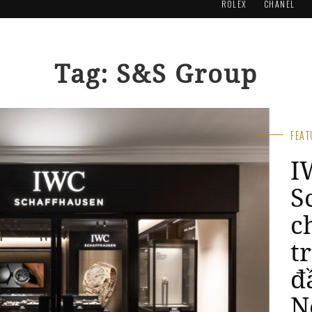
ROLEX
CHANEL
Tag: S&S Group
FEA
B
k
F
B
N
Jun 2