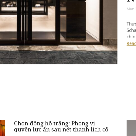
BOVE
hợp 
mang
bout
Rea
Nam
Chọn đồng hồ trắng: Phong vị
quyền lực ẩn sau nét thanh lịch cố
hữu