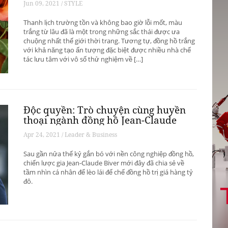
Jun 09, 2021 / STYLE
Thanh lịch trường tồn và không bao giờ lỗi mốt, màu
trắng từ lâu đã là một trong những sắc thái được ưa
chuộng nhất thế giới thời trang. Tương tự, đồng hồ trắng
với khả năng tạo ấn tượng đặc biệt được nhiều nhà chế
tác lưu tâm với vô số thử nghiệm về […]
Độc quyền: Trò chuyện cùng huyền
thoại ngành đồng hồ Jean-Claude
Biver
Apr 24, 2021 / Leader & Business
Sau gần nửa thế kỷ gắn bó với nền công nghiệp đồng hồ,
chiến lược gia Jean-Claude Biver mới đây đã chia sẻ về
tầm nhìn cá nhân để lèo lái đế chế đồng hồ trị giá hàng tỷ
đô.