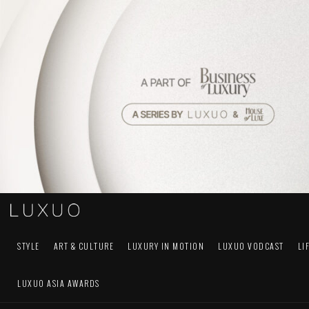
STYLE
ART & CULTURE
LUXURY IN MOTION
LUXUO VODCAST
LI
LUXUO ASIA AWARDS