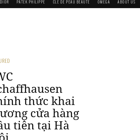
DIOR
PATEK PHILIPPE
CLÉ DE PEAU BEAUTÉ
OMEGA
ABOUT US
TURED
OVET 1882
hai trương
lagship
outique tại Hà
ội
4, 2023 / STYLE