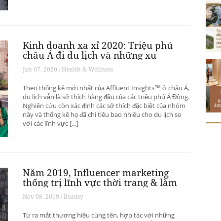
Kinh doanh xa xỉ 2020: Triệu phú
châu Á đi du lịch và những xu
hướng có thể thay đổi ngành du
Jan 07, 2020 / Health & Wellness
lịch thượng lưu
Theo thống kê mới nhất của Affluent Insights™ ở châu Á,
du lịch vẫn là sở thích hàng đầu của các triệu phú Á Đông.
Nghiên cứu còn xác định các sở thích đặc biệt của nhóm
này và thống kê họ đã chi tiêu bao nhiêu cho du lịch so
với các lĩnh vực […]
Năm 2019, Influencer marketing
thống trị lĩnh vực thời trang & làm
đẹp
Nov 08, 2019 / Beauty
Từ ra mắt thương hiệu cùng tên, hợp tác với những