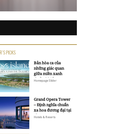
R'S PICKS
Bản hòa ca của
những giác quan
giữa miền xanh
thuần khiết
Homepage Slider
Grand Opera Tower
– Định nghĩa chuẩn
xa hoa đương đại tại
Sheraton Saigon
Hotels & Resorts
Grand Opera Hotel