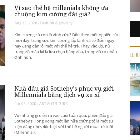
Vì sao thế hệ millenials không ưa
chuộng kim cương đắt giá?
Aug 12, 2020 / Fashion & Jewelry
Kim cương có còn là vĩnh cửu? Dẫn theo một nghiên cứu
mới đây, trang sức kim cương lấp lánh và cổ điển ngày
nay đang dần lỗi mốt với thế hệ trẻ. Thay vào đó, nữ
trang đá màu lại là lựa chọn hàng đầu, trong đó có nhẫn
EDITO
đính hôn.
Nhà đấu giá Sotheby’s phục vụ giới
Millennials bằng dịch vụ xa xỉ
Jan 09, 2020 / ART & CULTURE
Với những gì diễn ra vào cuối tuần qua, phiên đấu giá
Sotheby’s Hong Kong một lần nữa chứng tỏ là một sự
kiện đáng nhớ, đặc biệt với thế hệ người mua trẻ tuổi
(Millennial).