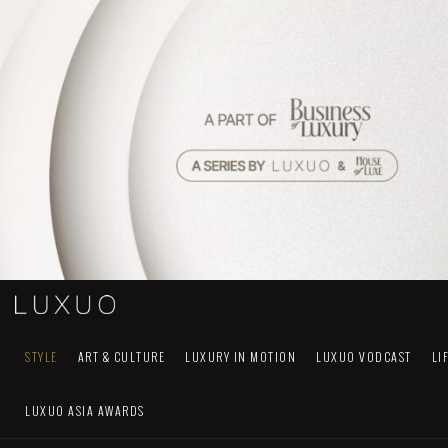
STYLE
ART & CULTURE
LUXURY IN MOTION
LUXUO VODCAST
LI
LUXUO ASIA AWARDS