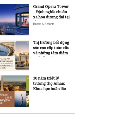
Grand Opera Tower
– Định nghĩa chuẩn
xa hoa đương đại tại
Sheraton Saigon
Hotels & Resorts
Grand Opera Hotel
Thị trường bất động
sản cao cấp toàn cầu
và những tâm điểm
mới của năm 2026
30 năm triết lý
trường thọ Aman:
Khoa học hoãn lão
và trí tuệ ngàn xưa