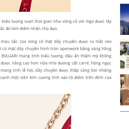
 biểu tượng vượt thời gian như vòng cổ với logo được lấy
sắc đỏ làm điểm nhấn chủ đạo.
y màu sắc của vòng cổ mặt dây chuyền được ra mắt vào
t
có mặt dây chuyền hình tròn openwork bằng vàng hồng
g BVLGARI mang tính biểu tượng, dấu ấn thẩm mỹ không
à được nâng cao hơn nữa nhờ đường cắt carré,
hồng ngọc
 mang tính lễ hội, dây chuyền được thắp sáng bởi những
cạnh một viên kim cương tinh xảo tô điểm trên đỉnh của