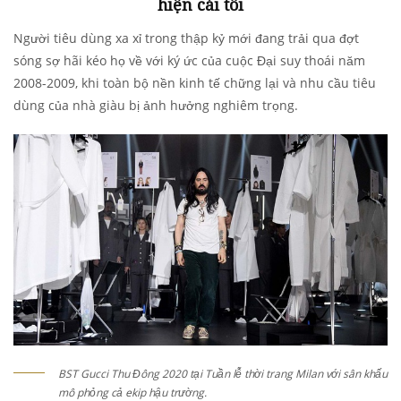
hiện cái tôi
Người tiêu dùng xa xỉ trong thập kỷ mới đang trải qua đợt
sóng sợ hãi kéo họ về với ký ức của cuộc Đại suy thoái năm
2008-2009, khi toàn bộ nền kinh tế chững lại và nhu cầu tiêu
dùng của nhà giàu bị ảnh hưởng nghiêm trọng.
BST Gucci Thu Đông 2020 tại Tuần lễ thời trang Milan với sân khấu
mô phỏng cả ekip hậu trường.