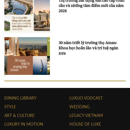
Thị trường bất động sản cao cấp toàn
cầu và những tâm điểm mới của năm
2026
30 năm triết lý trường thọ Aman:
Khoa học hoãn lão và trí tuệ ngàn
xưa
DINING LIBRARY
LUXUO VODCAST
STYLE
WEDDING
ART & CULTURE
LEGACY VIETNAM
LUXURY IN MOTION
HOUSE OF LUXE