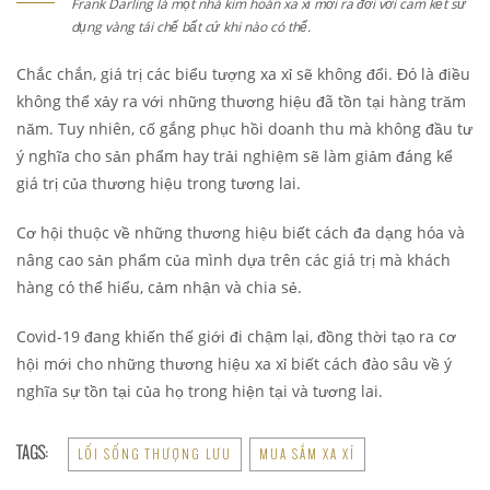
Frank Darling là một nhà kim hoàn xa xỉ mới ra đời với cam kết sử
dụng vàng tái chế bất cứ khi nào có thể.
Chắc chắn, giá trị các biểu tượng xa xỉ sẽ không đổi. Đó là điều
không thể xảy ra với những thương hiệu đã tồn tại hàng trăm
năm. Tuy nhiên, cố gắng phục hồi doanh thu mà không đầu tư
ý nghĩa cho sản phẩm hay trải nghiệm sẽ làm giảm đáng kể
giá trị của thương hiệu trong tương lai.
Cơ hội thuộc về những thương hiệu biết cách đa dạng hóa và
nâng cao sản phẩm của mình dựa trên các giá trị mà khách
hàng có thể hiểu, cảm nhận và chia sẻ.
Covid-19 đang khiến thế giới đi chậm lại, đồng thời tạo ra cơ
hội mới cho những thương hiệu xa xỉ biết cách đào sâu về ý
nghĩa sự tồn tại của họ trong hiện tại và tương lai.
TAGS:
LỐI SỐNG THƯỢNG LƯU
MUA SẮM XA XỈ