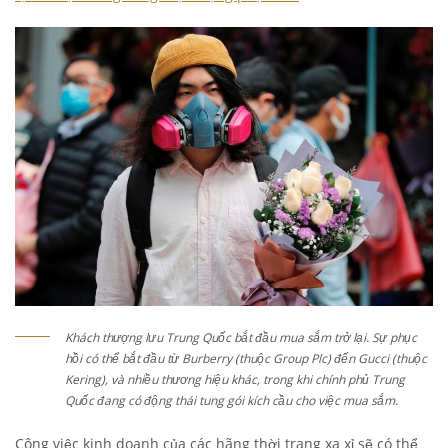
Khách thượng lưu Trung Quốc bắt đầu mua sắm trở lại. Sự phục
hồi có thể bắt đầu từ Burberry (thuộc Group Plc) đến Gucci (thuộc
Kering), và nhiều thương hiệu khác, trong khi chính phủ Trung
Quốc đang có động thái tung gói kích cầu cho việc mua sắm.
Công việc kinh doanh của các hãng thời trang xa xỉ sẽ có thể